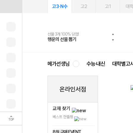
고3·N수
고2
고1
대
선물 3개 100% 당첨!
선물 100% 증정!
여름방학 스터디 캐시백
2027 러셀 단과
스마트러닝앱
메가패스
메가패스 수강생 무료혜택!
사회공헌 캠페인
행운의 선물 뽑기
메가스터디 X 올리브
메가런 썸머스쿨
강사 공개선발
설문 EVENT
3일 무료 체험권
메가클럽 멤버십
희망이룸 메가나눔
영
메가선생님
수능·내신
대학별고
온라인서점
교재 찾기
베스트 한줄평
TOP
8월 구매 EVENT