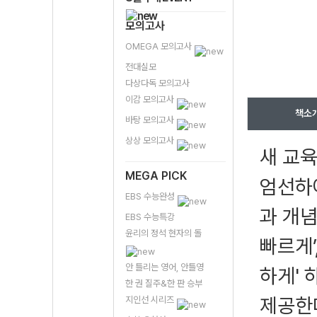
모의고사
OMEGA 모의고사
전대실모
다상다독 모의고사
이감 모의고사
책소
바탕 모의고사
상상 모의고사
새 교육
MEGA PICK
엄선하여
EBS 수능완성
과 개념
EBS 수능특강
윤리의 정석 현자의 돌
빠르게’
안 틀리는 영어, 안틀영
하게' 
한 권 질주&한 판 승부
제공한
지인선 시리즈