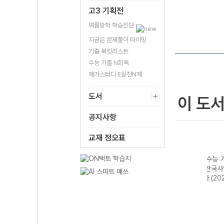
고3 기획전
여름방학 학습진단
지금은 문제풀이 타이밍
기출 북킷리스트
수능 기출 N회독
메가스터디 E실전N제
도서
이 도
공지사항
교재 정오표
기출의
EBS 수능 기출의
EBS 수능 기출의
EBS 수능 기출의
EBS
역 확
미래 영어영역 영
미래 영어영역 영
미래 한국사영역
미래 
2026
어독해 (2026년)
어 어법·어휘
한국사 (2026년)
역 생
(2026년)
(202