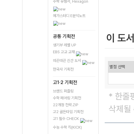
수학 유형서, Hexagon
메가스터디 E분석노트
이 도
공통 기획전
생기부 레벨 UP
EBS 고교 교재
따끈따끈 신간 도서
한국사 기획전
고1·2 기획전
브랜드 퍼즐링
* 한줄
수학 페어링 기획전
22개정 전략.ZIP
삭제될 
고2 골든타임 기획전
고1 필수 CHECK
수능 수학 킥(KICK)