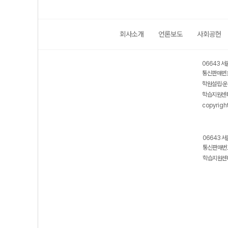
회사소개
언론보도
사회공헌
06643 서
통신판매번호
학원설립·운
학습지원센터
copyrigh
06643 서
통신판매번호
학습지원센터