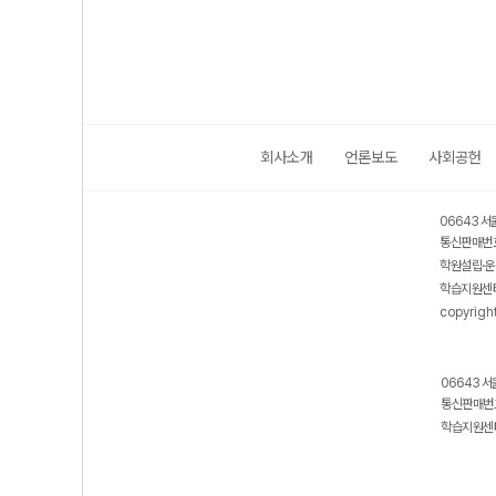
(2026년)
(2026년용)
회사소개
언론보도
사회공헌
06643 서
통신판매번호
학원설립·운
학습지원센터
copyrigh
06643 서
통신판매번호
학습지원센터