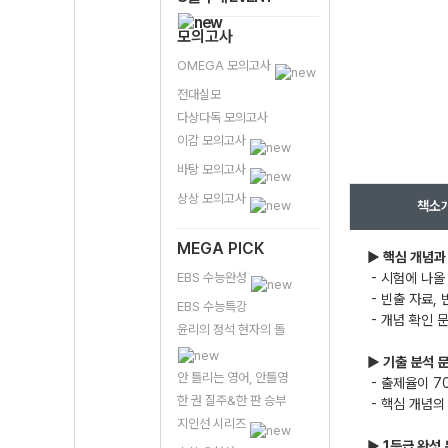
모의고사
OMEGA 모의고사
전대실모
다상다독 모의고사
이감 모의고사
바탕 모의고사
상상 모의고사
책소
MEGA PICK
▶ 핵심 개념과
EBS 수능완성
- 시험에 나
- 빈출 자료,
EBS 수능특강
- 개념 확인 
윤리의 정석 현자의 돌
▶ 기출 분석 
안 틀리는 영어, 안틀영
- 출제율이 7
한 권 질주&한 판 승부
- 핵심 개념의
지인선 시리즈
▶ 1등급 완성