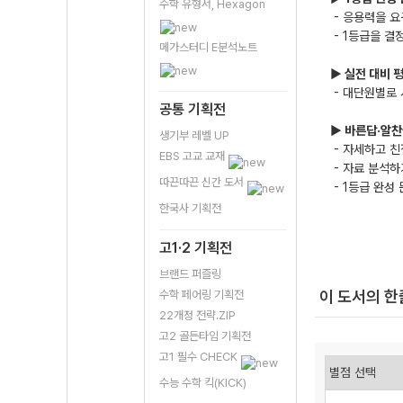
수학 유형서, Hexagon
- 응용력을 
- 1등급을 결
메가스터디 E분석노트
▶ 실전 대비 
- 대단원별로 
공통 기획전
▶ 바른답·알
생기부 레벨 UP
- 자세하고 친
EBS 고교 교재
- 자료 분석하
따끈따끈 신간 도서
- 1등급 완성
한국사 기획전
고1·2 기획전
브랜드 퍼즐링
이 도서의 
수학 페어링 기획전
22개정 전략.ZIP
고2 골든타임 기획전
고1 필수 CHECK
수능 수학 킥(KICK)