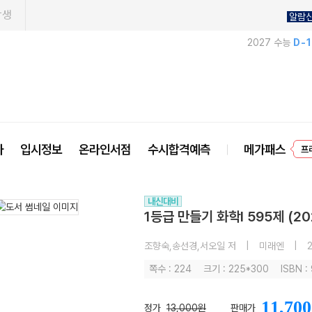
학생
알람
2027 수능
D-
사
입시정보
온라인서점
수시합격예측
메가패스
프
내신대비
1등급 만들기 화학I 595제 (2
조향숙,송선경,서오일 저
|
미래엔
|
2
쪽수 : 224
크기 : 225*300
ISBN :
11,700
정가
13,000원
판매가