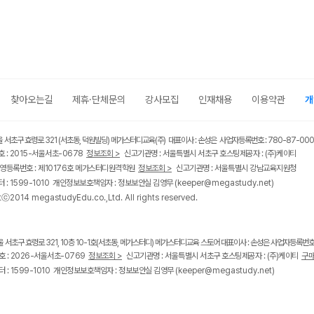
찾아오는길
제휴·단체문의
강사모집
인재채용
이용약관
개
울 서초구 효령로 321 (서초동, 덕원빌딩) 메가스터디교육(주) 대표이사 : 손성은 사업자등록번호 : 780-87-00
 : 2015-서울서초-0678
정보조회 >
신고기관명 : 서울특별시 서초구 호스팅제공자 : (주)케이티
영등록번호 : 제10176호 메가스터디원격학원
정보조회 >
신고기관명 : 서울특별시 강남교육지원청
 : 1599-1010 개인정보보호책임자 : 정보보안실 김영무
(keeper@megastudy.net)
tⓒ2014 megastudyEdu.co.,Ltd. All rights reserved.
울 서초구 효령로 321, 10층 10-1호(서초동, 메가스터디) 메가스터디교육 스토어 대표이사 : 손성은 사업자등록번호 :
 : 2026-서울서초-0769
정보조회 >
신고기관명 : 서울특별시 서초구 호스팅제공자 : (주)케이티
구매
 : 1599-1010 개인정보보호책임자 : 정보보안실 김영무
(keeper@megastudy.net)