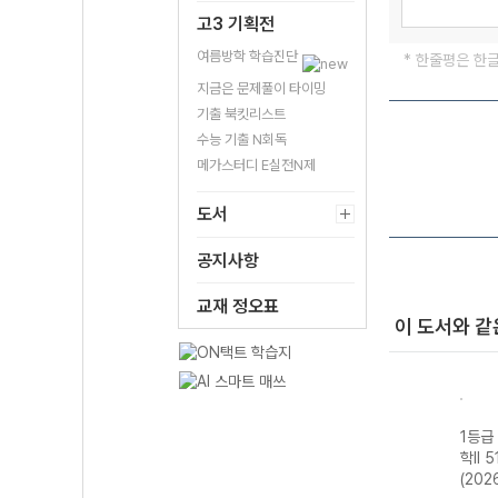
고3 기획전
여름방학 학습진단
* 한줄평은 한
지금은 문제풀이 타이밍
기출 북킷리스트
수능 기출 N회독
메가스터디 E실전N제
도서
공지사항
교재 정오표
이 도서와 같
기 물
1등급 만들기 동
1등급 만들기 통
1등급 만들기 한
1등급
-22
아시아 역사 기행
합사회2 700
국사2 510제-22
학II 
년)
515제-22개정
제-22개정
개정 (2026년용)
(202