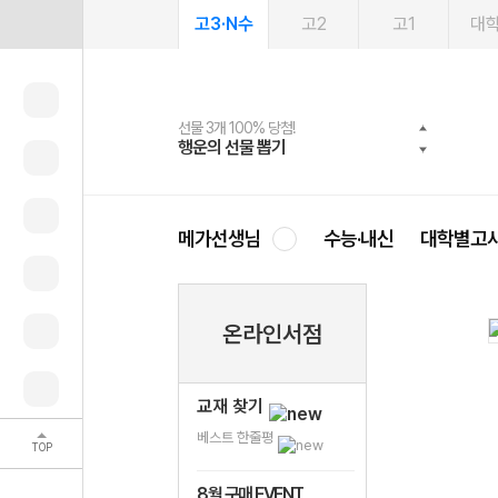
고3·N수
고2
고1
대
선물 3개 100% 당첨!
선물 100% 증정!
여름방학 스터디 캐시백
2027 러셀 단과
스마트러닝앱
메가패스
메가패스 수강생 무료혜택!
사회공헌 캠페인
행운의 선물 뽑기
메가스터디 X 올리브
메가런 썸머스쿨
강사 공개선발
설문 EVENT
3일 무료 체험권
메가클럽 멤버십
희망이룸 메가나눔
영
메가선생님
수능·내신
대학별고
온라인서점
교재 찾기
베스트 한줄평
TOP
8월 구매 EVENT