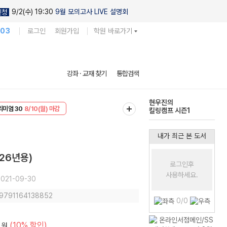
9/2(수) 19:30
9월 모의고사 LIVE 설명회
신청
103
로그인
회원가입
학원 바로가기
현우진의
강좌 · 교재 찾기
통합검색
킬링캠프 시즌1
EVENT
8/10(월) 마감
다채로운 난도
리미엄 30
8/10(월) 마감
실전 모의고사
내가 최근 본 도서
026년용)
로그인후
사용하세요.
021-09-30
 9791164138852
0/0
(10% 할인)
원