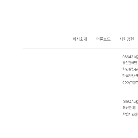
회사소개
언론보도
사회공헌
06643 서
통신판매번호
학원설립·운
학습지원센터
copyrigh
06643 서
통신판매번호
학습지원센터