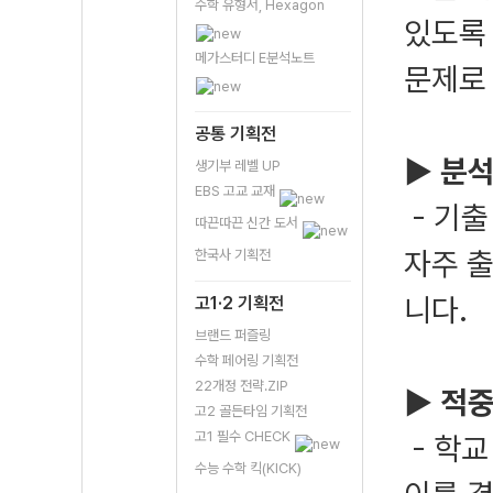
수학 유형서, Hexagon
있도록 
메가스터디 E분석노트
문제로
공통 기획전
▶ 분석
생기부 레벨 UP
EBS 고교 교재
- 기
따끈따끈 신간 도서
자주 
한국사 기획전
니다.
고1·2 기획전
브랜드 퍼즐링
수학 페어링 기획전
22개정 전략.ZIP
▶ 적중
고2 골든타임 기획전
고1 필수 CHECK
- 학교
수능 수학 킥(KICK)