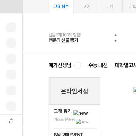
고3·N수
고2
고1
대
선물 3개 100% 당첨!
선물 100% 증정!
여름방학 스터디 캐시백
2027 러셀 단과
스마트러닝앱
메가패스
메가패스 수강생 무료혜택!
사회공헌 캠페인
행운의 선물 뽑기
메가스터디 X 올리브
메가런 썸머스쿨
강사 공개선발
설문 EVENT
3일 무료 체험권
메가클럽 멤버십
희망이룸 메가나눔
영
메가선생님
수능·내신
대학별고
온라인서점
교재 찾기
베스트 한줄평
TOP
8월 구매 EVENT