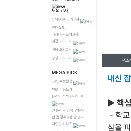
모의고사
OMEGA 모의고사
전대실모
다상다독 모의고사
이감 모의고사
바탕 모의고사
상상 모의고사
책소
MEGA PICK
내신 잡
EBS 수능완성
EBS 수능특강
윤리의 정석 현자의 돌
▶ 핵심
안 틀리는 영어, 안틀영
- 학교
한 권 질주&한 판 승부
지인선 시리즈
심을 