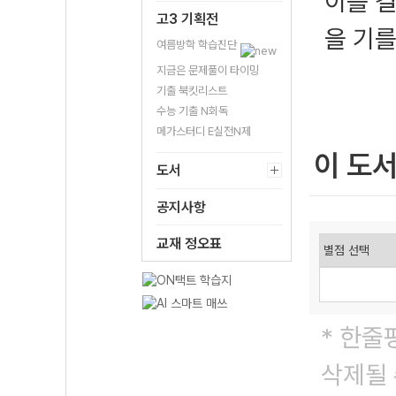
이를 
고3 기획전
을 기를
여름방학 학습진단
지금은 문제풀이 타이밍
기출 북킷리스트
수능 기출 N회독
메가스터디 E실전N제
이 도
도서
공지사항
교재 정오표
* 한줄
삭제될 