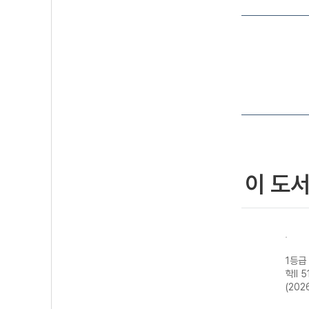
이 도
기 물
1등급 만들기 동
1등급 만들기 통
1등급 만들기 한
1등급
-22
아시아 역사 기행
합사회2 700
국사2 510제-22
학II 
년)
515제-22개정
제-22개정
개정 (2026년용)
(202
(2026년)
(2026년용)