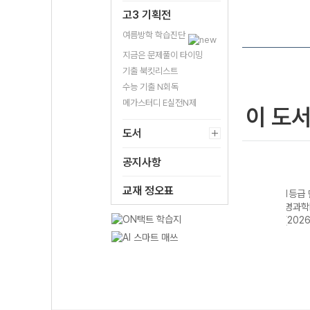
고3 기획전
여름방학 학습진단
지금은 문제풀이 타이밍
기출 북킷리스트
수능 기출 N회독
메가스터디 E실전N제
이 도
도서
공지사항
교재 정오표
기 지
1등급 만들기 물
1등급 만들기 화
1등급 만들기 생
1등급
48제
리학II 487제
학II 487제
명과학II 530제
치와 
(2026년용)
(2026년용)
(2026년용)
(202