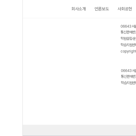
회사소개
언론보도
사회공헌
06643 서
통신판매번호
학원설립·운
학습지원센터
copyrigh
06643 서
통신판매번호
학습지원센터