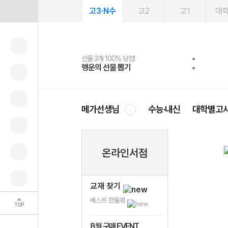
고3·N수
고2
고1
대
선물 3개 100% 당첨!
선물 100% 증정!
여름방학 스터디 캐시백
2027 러셀 단과
스마트러닝앱
메가패스
메가패스 수강생 무료혜택!
사회공헌 캠페인
행운의 선물 뽑기
메가스터디 X 올리브
메가런 썸머스쿨
강사 공개선발
설문 EVENT
3일 무료 체험권
메가클럽 멤버십
희망이룸 메가나눔
영
메가선생님
수능·내신
대학별고
온라인서점
교재 찾기
베스트 한줄평
TOP
8월 구매 EVENT