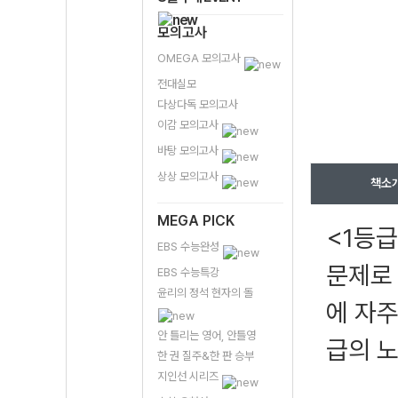
모의고사
OMEGA 모의고사
전대실모
다상다독 모의고사
이감 모의고사
바탕 모의고사
상상 모의고사
책소
MEGA PICK
<1등급
EBS 수능완성
문제로
EBS 수능특강
윤리의 정석 현자의 돌
에 자주
안 틀리는 영어, 안틀영
급의 
한 권 질주&한 판 승부
지인선 시리즈