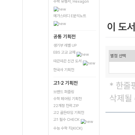
수학 유형서, Hexagon
메가스터디 E분석노트
이 도
공통 기획전
생기부 레벨 UP
EBS 고교 교재
따끈따끈 신간 도서
한국사 기획전
고1·2 기획전
* 한줄
브랜드 퍼즐링
삭제될 
수학 페어링 기획전
22개정 전략.ZIP
고2 골든타임 기획전
고1 필수 CHECK
수능 수학 킥(KICK)