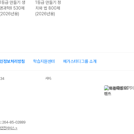
1등급 만들기 생
1등급 만들기 정
1등급 만들기 사
1등급 만들기 윤
명과학II 530제
치와 법 800제
회·문화 715제
리와 사상 800
(2026년용)
(2026년용)
(2026년용)
제 (2026년용)
인정보처리방침
학습지원센터
메가스터디그룹 소개
서비스 가입사실 확인
034
 264-85-02889
안전서비스 >