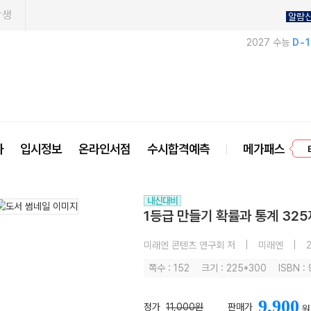
학생
알람
2027 수능
D-
사
입시정보
온라인서점
수시합격예측
메가패스
프
내신대비
1등급 만들기 확률과 통계 325
미래엔 콘텐츠 연구회 저
|
미래엔
|
2
쪽수 : 152
크기 : 225*300
ISBN :
9,900
정가
11,000원
판매가