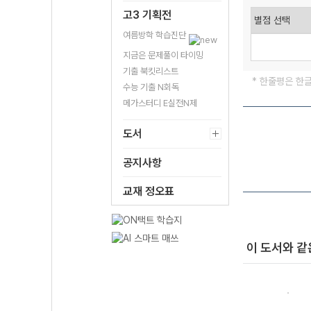
고3 기획전
여름방학 학습진단
지금은 문제풀이 타이밍
기출 북킷리스트
* 한줄평은 한
수능 기출 N회독
메가스터디 E실전N제
도서
공지사항
교재 정오표
이 도서와 같