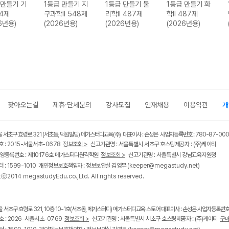
 만들기 기
1등급 만들기 지
1등급 만들기 물
1등급 만들기 화
34제
구과학II 548제
리학II 487제
학II 487제
6년용)
(2026년용)
(2026년용)
(2026년용)
찾아오는길
제휴·단체문의
강사모집
인재채용
이용약관
개
울 서초구 효령로 321 (서초동, 덕원빌딩) 메가스터디교육(주) 대표이사 : 손성은 사업자등록번호 : 780-87-00
 : 2015-서울서초-0678
정보조회 >
신고기관명 : 서울특별시 서초구 호스팅제공자 : (주)케이티
영등록번호 : 제10176호 메가스터디원격학원
정보조회 >
신고기관명 : 서울특별시 강남교육지원청
 : 1599-1010 개인정보보호책임자 : 정보보안실 김영무
(keeper@megastudy.net)
tⓒ2014 megastudyEdu.co.,Ltd. All rights reserved.
울 서초구 효령로 321, 10층 10-1호(서초동, 메가스터디) 메가스터디교육 스토어 대표이사 : 손성은 사업자등록번호 :
 : 2026-서울서초-0769
정보조회 >
신고기관명 : 서울특별시 서초구 호스팅제공자 : (주)케이티
구매