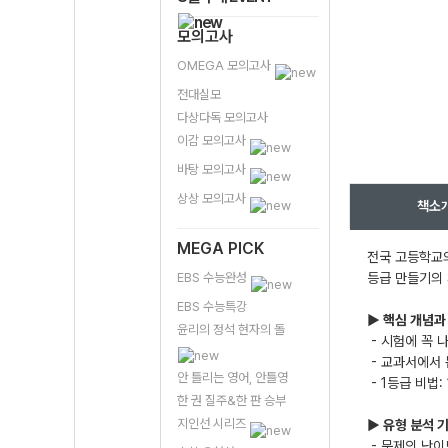
모의고사
OMEGA 모의고사
전대실모
다상다독 모의고사
이감 모의고사
바탕 모의고사
상상 모의고사
책소
MEGA PICK
전국 고등학교의
EBS 수능완성
등급 만들기의 
EBS 수능특강
▶ 핵심 개념과
윤리의 정석 현자의 돌
- 시험에 꼭 
- 교과서에서 
안 틀리는 영어, 안틀영
- 1등급 비법
한 권 질주&한 판 승부
지인선 시리즈
▶ 유형 분석 기
- 문제의 난