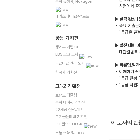
수학 유형서, Hexagon
- 시험에서 출
메가스터디 E분석노트
▶ 실력 완성 1
- 중요 기출문
- 1등급을 결
공통 기획전
▶ 실전 대비 
생기부 레벨 UP
- 대단원별로 
EBS 고교 교재
따끈따끈 신간 도서
▶ 바른답.알찬
- 이해하기 
한국사 기획전
- 1등급 완성
- 1등급 비법
고1·2 기획전
브랜드 퍼즐링
수학 페어링 기획전
22개정 전략.ZIP
고2 골든타임 기획전
이 도서의 
고1 필수 CHECK
수능 수학 킥(KICK)