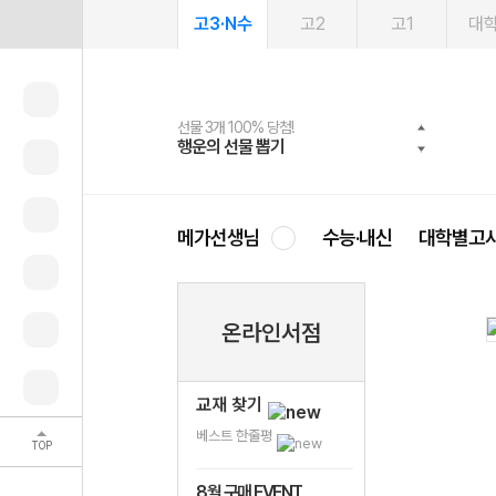
고3·N수
고2
고1
대
선물 3개 100% 당첨!
선물 100% 증정!
여름방학 스터디 캐시백
2027 러셀 단과
스마트러닝앱
메가패스
메가패스 수강생 무료혜택!
사회공헌 캠페인
행운의 선물 뽑기
메가스터디 X 올리브
메가런 썸머스쿨
강사 공개선발
설문 EVENT
3일 무료 체험권
메가클럽 멤버십
희망이룸 메가나눔
영
메가선생님
수능·내신
대학별고
온라인서점
교재 찾기
베스트 한줄평
TOP
8월 구매 EVENT