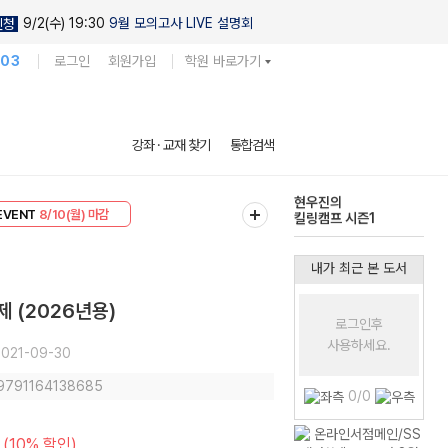
9/2(수) 19:30
9월 모의고사 LIVE 설명회
신청
103
로그인
회원가입
학원 바로가기
다채로운 난도
강좌 · 교재 찾기
통합검색
실전 모의고사
현우진의
EVENT
8/10(월) 마감
킬링캠프 시즌1
리미엄 30
8/10(월) 마감
내가 최근 본 도서
제 (2026년용)
로그인후
사용하세요.
021-09-30
 9791164138685
0/0
(10% 할인)
원