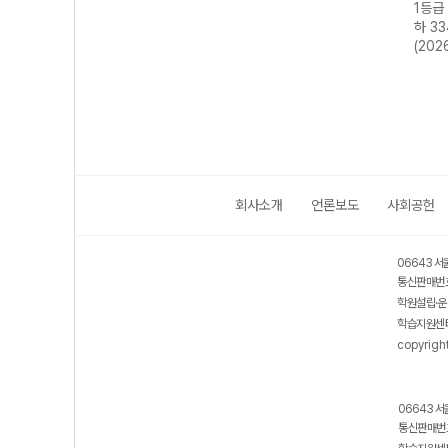
기 동
1등급 만들기 통
1등급 만들기 한
1등급 만들기 수
1등급
 기행
합사회2 700
국사2 510제-22
학II 511제
하 3
개정
제-22개정
개정 (2026년용)
(2026년용)
(202
(2026년용)
회사소개
언론보도
사회공헌
06643 서
통신판매번호
학원설립·운
학습지원센터
copyrigh
06643 서
통신판매번호