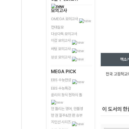
모의고사
OMEGA 모의고사
전대실모
다상다독 모의고사
이감 모의고사
바탕 모의고사
상상 모의고사
책소
MEGA PICK
전국 고등학교의
EBS 수능완성
EBS 수능특강
윤리의 정석 현자의 돌
이 도서의 
안 틀리는 영어, 안틀영
한 권 질주&한 판 승부
지인선 시리즈