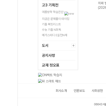
48제
리학II 487제
학II 487제
명과학II 530제
치와 
고3 기획전
(2026년용)
(2026년용)
(2026년용)
(202
여름방학 학습진단
지금은 문제풀이 타이밍
기출 북킷리스트
수능 기출 N회독
메가스터디 E실전N제
도서
공지사항
교재 정오표
회사소개
언론보도
사회공헌
06643 서