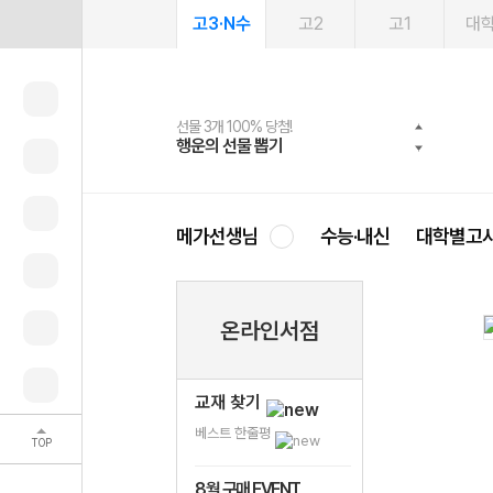
고3·N수
고2
고1
대
선물 3개 100% 당첨!
선물 100% 증정!
여름방학 스터디 캐시백
2027 러셀 단과
스마트러닝앱
메가패스
메가패스 수강생 무료혜택!
사회공헌 캠페인
행운의 선물 뽑기
메가스터디 X 올리브
메가런 썸머스쿨
강사 공개선발
설문 EVENT
3일 무료 체험권
메가클럽 멤버십
희망이룸 메가나눔
영
메가선생님
수능·내신
대학별고
온라인서점
교재 찾기
베스트 한줄평
TOP
8월 구매 EVENT