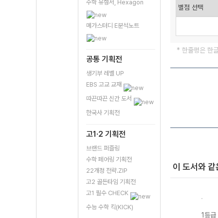
수학 유형서, Hexagon
메가스터디 E분석노트
* 한줄평은 한
공통 기획전
생기부 레벨 UP
EBS 고교 교재
따끈따끈 신간 도서
한국사 기획전
고1·2 기획전
브랜드 퍼즐링
수학 페어링 기획전
이 도서와 같
22개정 전략.ZIP
고2 골든타임 기획전
고1 필수 CHECK
수능 수학 킥(KICK)
기 지
1등급 만들기 물
1등급 만들기 화
1등급 만들기 생
1등급