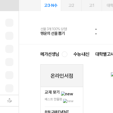
고3·N수
고2
고1
대
선물 3개 100% 당첨!
선물 100% 증정!
여름방학 스터디 캐시백
2027 러셀 단과
스마트러닝앱
메가패스
메가패스 수강생 무료혜택!
사회공헌 캠페인
행운의 선물 뽑기
메가스터디 X 올리브
메가런 썸머스쿨
강사 공개선발
설문 EVENT
3일 무료 체험권
메가클럽 멤버십
희망이룸 메가나눔
영
메가선생님
수능·내신
대학별고
온라인서점
교재 찾기
베스트 한줄평
TOP
8월 구매 EVENT