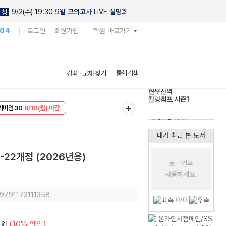
9/2(수) 19:30
9월 모의고사 LIVE 설명회
신청
104
로그인
회원가입
학원 바로가기
현우진의
강좌 · 교재 찾기
통합검색
킬링캠프 시즌1
리미엄 30
8/10(월) 마감
다채로운 난도
EVENT
8/10(월) 마감
실전 모의고사
내가 최근 본 도서
-22개정 (2026년용)
로그인후
사용하세요.
 9791173111358
0/0
(10% 할인)
원