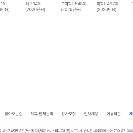
511제
하 334제
구과학II 548제
리학II 487제
6년용)
(2026년용)
(2026년용)
(2026년용)
찾아오는길
제휴·단체문의
강사모집
인재채용
이용약관
개
울 서초구 효령로 321 (서초동, 덕원빌딩) 메가스터디교육(주) 대표이사 : 손성은 사업자등록번호 : 780-87-00