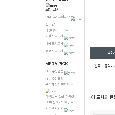
모의고사
OMEGA 모의고사
전대실모
다상다독 모의고사
이감 모의고사
바탕 모의고사
상상 모의고사
책소
MEGA PICK
전국 고등학교의
EBS 수능완성
EBS 수능특강
윤리의 정석 현자의 돌
이 도서의 
안 틀리는 영어, 안틀영
한 권 질주&한 판 승부
지인선 시리즈