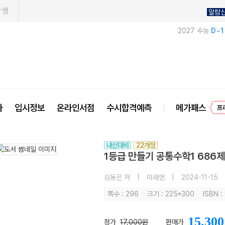
학생
알람
2027 수능
D-
프
사
입시정보
온라인서점
수시합격예측
메가패스
내신대비
22개정
1등급 만들기 공통수학1 686제
김동은 저
|
미래엔
|
2024-11-15
쪽수 : 296
크기 : 225*300
ISBN :
15,300
정가
17,000원
판매가