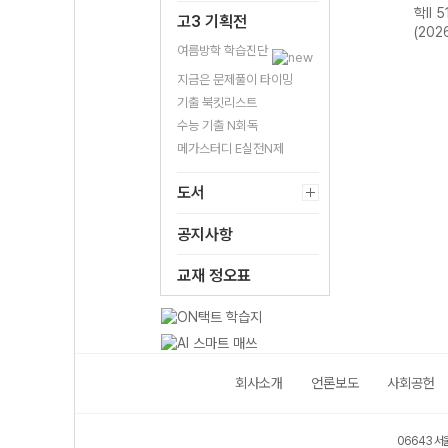
-22
아시아 역사 기행
합사회2 700
국사2 510제-22
학II 
고3 기획전
년)
515제-22개정
제-22개정
개정 (2026년용)
(202
(2026년)
(2026년용)
여름방학 학습진단
지금은 문제풀이 타이밍
기출 북킷리스트
수능 기출 N회독
메가스터디 E실전N제
도서
공지사항
교재 정오표
회사소개
언론보도
사회공헌
06643 서