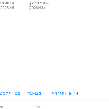
학II 487제
명과학II 530제
치와 법 800제
회·문화 715제
(2026년용)
(2026년용)
(2026년용)
(2026년용)
인정보처리방침
학습지원센터
메가스터디그룹 소개
서비스 가입사실 확인
034