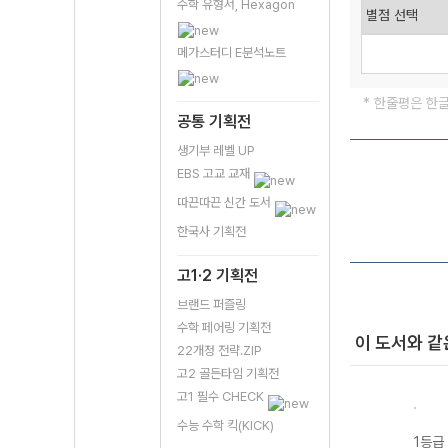
수학 유형서, Hexagon
메가스터디 E분석노트
* 한줄평은 한
공통 기획전
생기부 레벨 UP
EBS 고교 교재
따끈따끈 신간 도서
한국사 기획전
고1·2 기획전
브랜드 퍼즐링
수학 페어링 기획전
이 도서와 같
22개정 전략.ZIP
고2 골든타임 기획전
고1 필수 CHECK
수능 수학 킥(KICK)
기 물
1등급 만들기 동
1등급 만들기 통
1등급 만들기 한
1등급