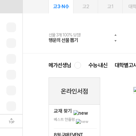
고3·N수
고2
고1
대
선물 3개 100% 당첨!
선물 100% 증정!
여름방학 스터디 캐시백
2027 러셀 단과
스마트러닝앱
메가패스
메가패스 수강생 무료혜택!
사회공헌 캠페인
행운의 선물 뽑기
메가스터디 X 올리브
메가런 썸머스쿨
강사 공개선발
설문 EVENT
3일 무료 체험권
메가클럽 멤버십
희망이룸 메가나눔
영
메가선생님
수능·내신
대학별고
온라인서점
교재 찾기
베스트 한줄평
TOP
8월 구매 EVENT