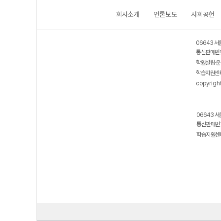
회사소개
언론보도
사회공헌
06643 서
통신판매번호
학원설립·운
학습지원센터
copyrigh
06643 서
통신판매번호
학습지원센터