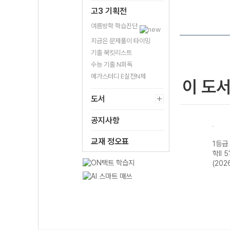
고3 기획전
여름방학 학습진단
지금은 문제풀이 타이밍
기출 북킷리스트
수능 기출 N회독
메가스터디 E실전N제
이 도
도서
공지사항
교재 정오표
기 물
1등급 만들기 동
1등급 만들기 통
1등급 만들기 한
1등급
-22
아시아 역사 기행
합사회2 700
국사2 510제-22
학II 
년)
515제-22개정
제-22개정
개정 (2026년용)
(202
(2026년)
(2026년용)