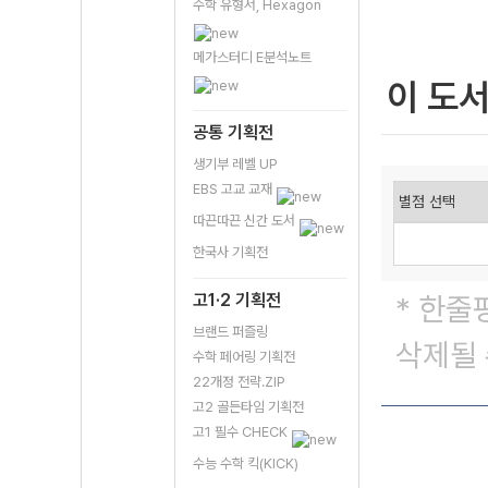
수학 유형서, Hexagon
메가스터디 E분석노트
이 도
공통 기획전
생기부 레벨 UP
EBS 고교 교재
따끈따끈 신간 도서
한국사 기획전
고1·2 기획전
* 한줄
브랜드 퍼즐링
삭제될 
수학 페어링 기획전
22개정 전략.ZIP
고2 골든타임 기획전
고1 필수 CHECK
수능 수학 킥(KICK)