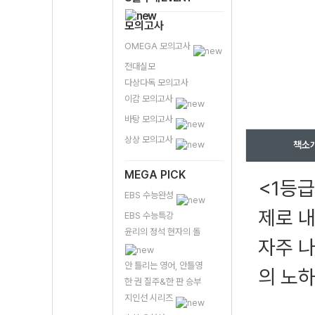
모의고사
OMEGA 모의고사
전대실모
다상다독 모의고사
이감 모의고사
바탕 모의고사
상상 모의고사
책소
MEGA PICK
<1등급
EBS 수능완성
제로 
EBS 수능특강
윤리의 정석 현자의 돌
자주 
안 틀리는 영어, 안틀영
의 노
한 권 질주&한 판 승부
지인선 시리즈