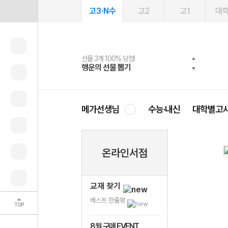
고3·N수
고2
고1
대
선물 3개 100% 당첨!
선물 100% 증정!
여름방학 스터디 캐시백
2027 러셀 단과
스마트러닝앱
메가패스
메가패스 수강생 무료혜택!
사회공헌 캠페인
행운의 선물 뽑기
메가스터디 X 올리브
메가런 썸머스쿨
강사 공개선발
설문 EVENT
3일 무료 체험권
메가클럽 멤버십
희망이룸 메가나눔
영
메가선생님
수능·내신
대학별고
온라인서점
교재 찾기
베스트 한줄평
TOP
8월 구매 EVENT