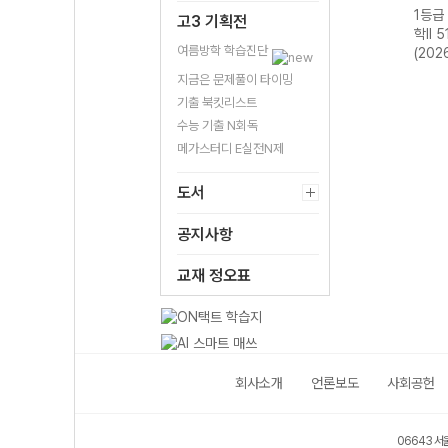
기 물
1등급 만들기 동
1등급 만들기 통
1등급 만들기 한
1등급
고3 기획전
-22
아시아 역사 기행
합사회2 700
국사2 510제-22
학II 
여름방학 학습진단
년)
515제-22개정
제-22개정
개정 (2026년용)
(202
(2026년)
(2026년용)
지금은 문제풀이 타이밍
기출 북킷리스트
수능 기출 N회독
메가스터디 E실전N제
도서
공지사항
교재 정오표
회사소개
언론보도
사회공헌
06643 서