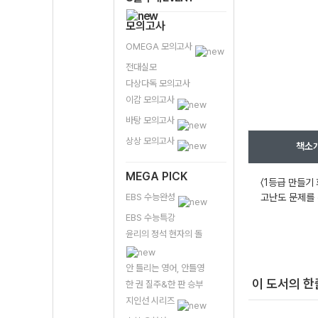
모의고사
OMEGA 모의고사
전대실모
다상다독 모의고사
이감 모의고사
바탕 모의고사
상상 모의고사
책소
MEGA PICK
〈1등급 만들기
EBS 수능완성
고난도 문제를 
EBS 수능특강
윤리의 정석 현자의 돌
안 틀리는 영어, 안틀영
이 도서의 
한 권 질주&한 판 승부
지인선 시리즈