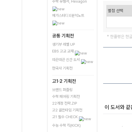
수학 유형서, Hexagon
메가스터디 E분석노트
공통 기획전
* 한줄평은 한
생기부 레벨 UP
EBS 고교 교재
따끈따끈 신간 도서
한국사 기획전
고1·2 기획전
브랜드 퍼즐링
수학 페어링 기획전
22개정 전략.ZIP
이 도서와 같
고2 골든타임 기획전
고1 필수 CHECK
수능 수학 킥(KICK)