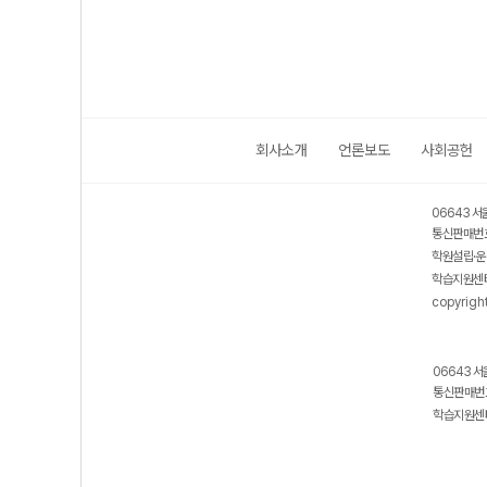
회사소개
언론보도
사회공헌
06643 서
통신판매번호
학원설립·운
학습지원센터
copyrigh
06643 서
통신판매번호
학습지원센터