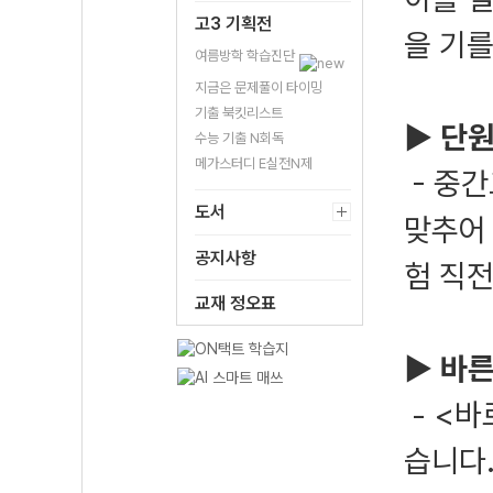
고3 기획전
을 기를
여름방학 학습진단
지금은 문제풀이 타이밍
기출 북킷리스트
▶ 단원
수능 기출 N회독
메가스터디 E실전N제
- 중
도서
맞추어
공지사항
험 직전
교재 정오표
▶ 바
- <
습니다.