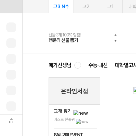
고3·N수
고2
고1
대
선물 3개 100% 당첨!
선물 100% 증정!
여름방학 스터디 캐시백
2027 러셀 단과
스마트러닝앱
메가패스
메가패스 수강생 무료혜택!
사회공헌 캠페인
행운의 선물 뽑기
메가스터디 X 올리브
메가런 썸머스쿨
강사 공개선발
설문 EVENT
3일 무료 체험권
메가클럽 멤버십
희망이룸 메가나눔
영
메가선생님
수능·내신
대학별고
온라인서점
교재 찾기
베스트 한줄평
TOP
8월 구매 EVENT