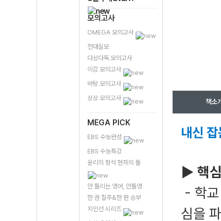
모의고사
OMEGA 모의고사
전대실모
다상다독 모의고사
이감 모의고사
바탕 모의고사
상상 모의고사
책소
MEGA PICK
내신 잡
EBS 수능완성
EBS 수능특강
윤리의 정석 현자의 돌
▶ 핵심
안 틀리는 영어, 안틀영
- 학교
한 권 질주&한 판 승부
지인선 시리즈
심을 