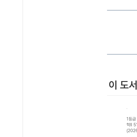
이 도
기 물
1등급 만들기 동
1등급 만들기 통
1등급 만들기 한
1등급
-22
아시아 역사 기행
합사회2 700
국사2 510제-22
학II 
년)
515제-22개정
제-22개정
개정 (2026년용)
(202
(2026년)
(2026년용)