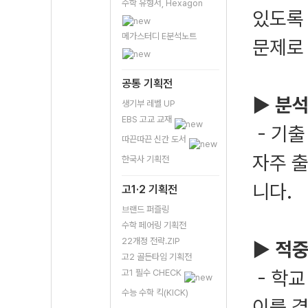
수학 유형서, Hexagon
있도록 
메가스터디 E분석노트
문제로
공통 기획전
▶ 분석
생기부 레벨 UP
EBS 고교 교재
- 기
따끈따끈 신간 도서
자주 
한국사 기획전
니다.
고1·2 기획전
브랜드 퍼즐링
수학 페어링 기획전
22개정 전략.ZIP
▶ 적중
고2 골든타임 기획전
- 학교
고1 필수 CHECK
수능 수학 킥(KICK)
이를 