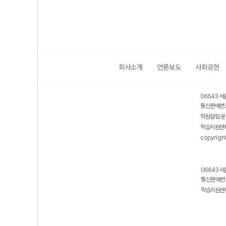
회사소개
언론보도
사회공헌
06643 서
통신판매번호
학원설립·운
학습지원센터
copyrigh
06643 서
통신판매번호
학습지원센터