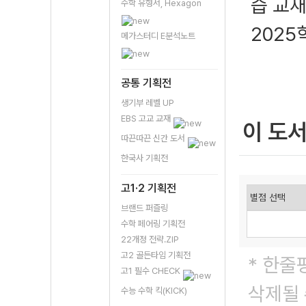
습 교
수학 유형서, Hexagon
2025
메가스터디 E분석노트
공통 기획전
생기부 레벨 UP
EBS 고교 교재
이 도
따끈따끈 신간 도서
한국사 기획전
고1·2 기획전
브랜드 퍼즐링
수학 페어링 기획전
22개정 전략.ZIP
고2 골든타임 기획전
* 한줄
고1 필수 CHECK
삭제될 
수능 수학 킥(KICK)