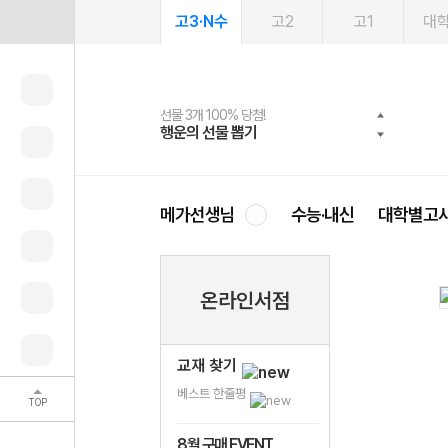
고3·N수
고2
고1
대
선물 3개 100% 당첨!
선물 100% 증정!
여름방학 스터디 캐시백
2027 러셀 단과
스마트러닝앱
메가패스
메가패스 수강생 무료혜택!
사회공헌 캠페인
행운의 선물 뽑기
메가스터디 X 올리브
메가런 썸머스쿨
강사 공개선발
설문 EVENT
3일 무료 체험권
메가클럽 멤버십
희망이룸 메가나눔
영
메가선생님
수능·내신
대학별고
온라인서점
교재 찾기
베스트 한줄평
TOP
8월 구매 EVENT