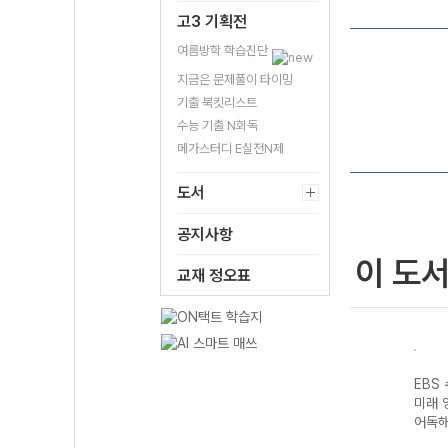
고3 기획전
여름방학 학습진단
지금은 문제풀이 타이밍
기출 북킷리스트
수능 기출 N회독
메가스터디 E실전N제
도서
공지사항
이 도
교재 정오표
기출의
EBS 수능 기출의
EBS 수능 기출의
EBS 수능 기출의
EBS
역 언
미래 수학영역 수
미래 수학영역 수
미래 수학영역 확
미래 
2026
학I (2026년)
학II (2026년)
률과 통계 (2026
어독해
년)