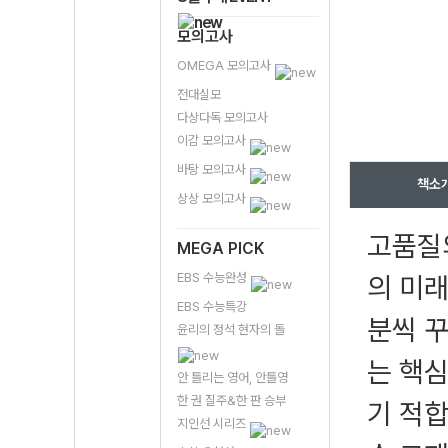
모의고사
OMEGA 모의고사
전대실모
다상다독 모의고사
이감 모의고사
바탕 모의고사
책소
상상 모의고사
고품질
MEGA PICK
EBS 수능완성
의 미래
EBS 수능특강
분씩 꾸
윤리의 정석 현자의 돌
는 핵심
안 틀리는 영어, 안틀영
한 권 질주&한 판 승부
기 적
지인선 시리즈