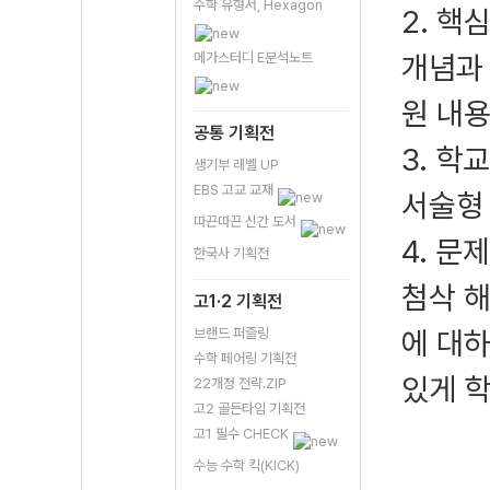
수학 유형서, Hexagon
2. 핵
메가스터디 E분석노트
개념과 
원 내
공통 기획전
3. 학
생기부 레벨 UP
EBS 고교 교재
서술형 
따끈따끈 신간 도서
4. 문
한국사 기획전
첨삭 해
고1·2 기획전
브랜드 퍼즐링
에 대하
수학 페어링 기획전
있게 학
22개정 전략.ZIP
고2 골든타임 기획전
고1 필수 CHECK
수능 수학 킥(KICK)