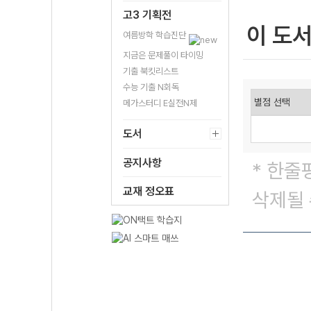
고3 기획전
이 도
여름방학 학습진단
지금은 문제풀이 타이밍
기출 북킷리스트
수능 기출 N회독
메가스터디 E실전N제
도서
공지사항
* 한줄
교재 정오표
삭제될 