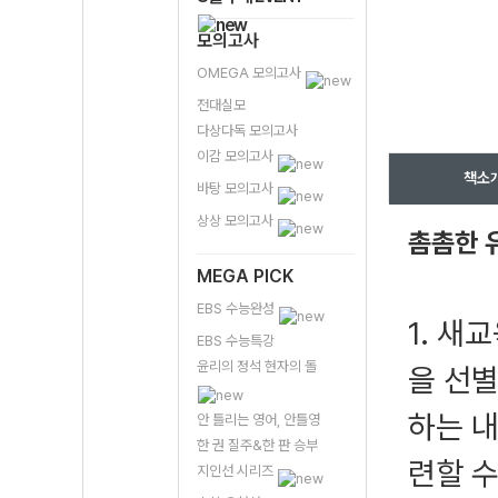
모의고사
OMEGA 모의고사
전대실모
다상다독 모의고사
이감 모의고사
책소
바탕 모의고사
상상 모의고사
촘촘한 
MEGA PICK
EBS 수능완성
1. 새
EBS 수능특강
윤리의 정석 현자의 돌
을 선
하는 내
안 틀리는 영어, 안틀영
한 권 질주&한 판 승부
련할 수
지인선 시리즈