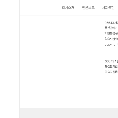
회사소개
언론보도
사회공헌
06643 서
통신판매번호
학원설립·운
학습지원센터
copyrigh
06643 서
통신판매번호
학습지원센터