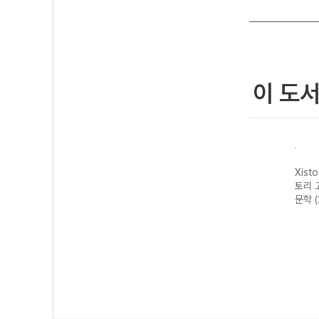
이 도
자이스
Xistory 자이스
Xistory 자이스
Xistory 자이스
Xist
문법이
토리 수능 국어
토리 고난도 영어
토리 고난도 국어
토리 
 완성
독서 어휘 총정
독해 (2026년용)
독서 (2026년용)
문학 
리-22개정
(2026년)