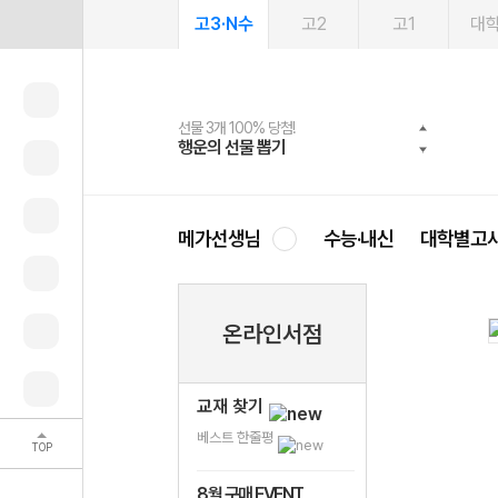
고3·N수
고2
고1
대
선물 3개 100% 당첨!
선물 100% 증정!
2027 러셀 단과
스마트러닝앱
메가패스
메가패스 수강생 무료혜택!
사회공헌 캠페인
행운의 선물 뽑기
메가스터디 X 올리브
강사 공개선발
설문 EVENT
3일 무료 체험권
메가클럽 멤버십
희망이룸 메가나눔
영
메가선생님
수능·내신
대학별고
온라인서점
교재 찾기
베스트 한줄평
TOP
8월 구매 EVENT