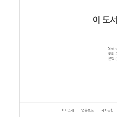
이 도
자이스
Xistory 자이스
Xistory 자이스
Xistory 자이스
Xist
문법이
토리 수능 국어
토리 고난도 영어
토리 고난도 국어
토리 
 완성
독서 어휘 총정
독해 (2026년용)
독서 (2026년용)
문학 
리-22개정
(2026년)
회사소개
언론보도
사회공헌