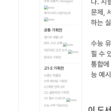
다. 시
수학 유형서, Hexagon
문제,
메가스터디 E분석노트
하는 실
공통 기획전
생기부 레벨 UP
수능 유
EBS 고교 교재
따끈따끈 신간 도서
힐 수 
한국사 기획전
통합에 
고1·2 기획전
능 예시
브랜드 퍼즐링
수학 페어링 기획전
22개정 전략.ZIP
고2 골든타임 기획전
고1 필수 CHECK
수능 수학 킥(KICK)
이 도