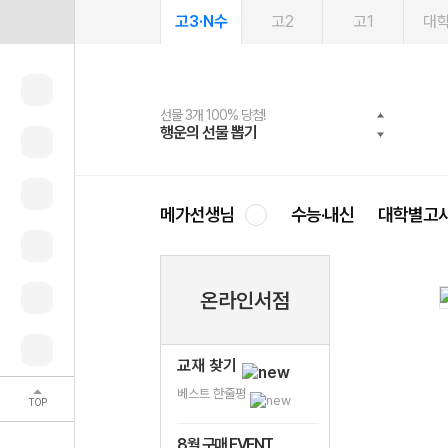
고3·N수
고2
고1
대
선물 3개 100% 당첨!
선물 100% 증정!
2027 러셀 단과
스마트러닝앱
메가패스
메가패스 수강생 무료혜택!
사회공헌 캠페인
행운의 선물 뽑기
메가스터디 X 올리브
강사 공개선발
설문 EVENT
3일 무료 체험권
메가클럽 멤버십
희망이룸 메가나눔
영
메가선생님
수능·내신
대학별고
온라인서점
교재 찾기
베스트 한줄평
TOP
8월 구매 EVENT