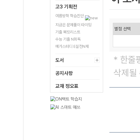
고3 기획전
여름방학 학습진단
지금은 문제풀이 타이밍
기출 북킷리스트
수능 기출 N회독
메가스터디 E실전N제
* 한줄
도서
삭제될 
공지사항
교재 정오표