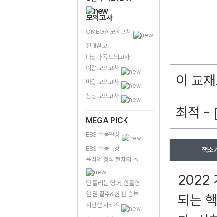
모의고사
OMEGA 모의고사
전대실모
다상다독 모의고사
이감 모의고사
이 교재
바탕 모의고사
상상 모의고사
최적 -
MEGA PICK
EBS 수능완성
EBS 수능특강
책소
윤리의 정석 현자의 돌
2022
안 틀리는 영어, 안틀영
한 권 질주&한 판 승부
되는 
지인선 시리즈