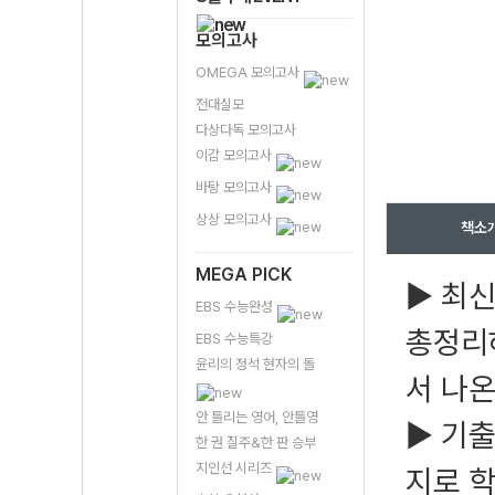
모의고사
OMEGA 모의고사
전대실모
다상다독 모의고사
이감 모의고사
바탕 모의고사
상상 모의고사
책소
MEGA PICK
▶ 최신
EBS 수능완성
총정리하
EBS 수능특강
윤리의 정석 현자의 돌
서 나
안 틀리는 영어, 안틀영
▶ 기출
한 권 질주&한 판 승부
지인선 시리즈
지로 