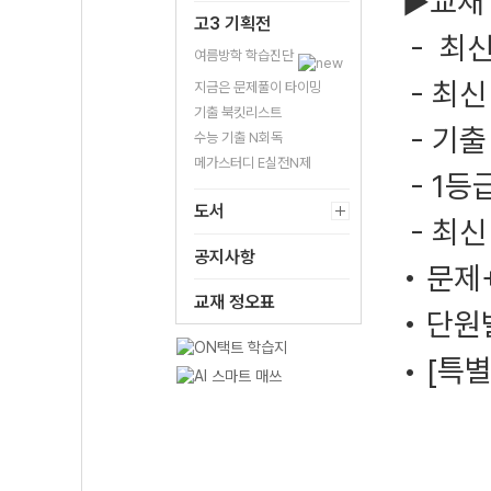
▶교재
고3 기획전
- 최신
여름방학 학습진단
- 최신
지금은 문제풀이 타이밍
기출 북킷리스트
- 기출
수능 기출 N회독
메가스터디 E실전N제
- 1등
도서
- 최신
공지사항
• 문제
교재 정오표
• 단원
• [특