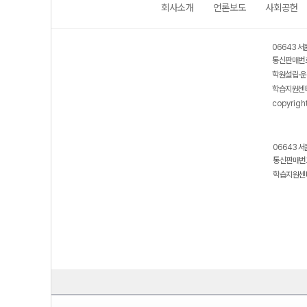
회사소개
언론보도
사회공헌
06643 서
통신판매번호
학원설립·운
학습지원센터
copyrigh
06643 서
통신판매번호
학습지원센터