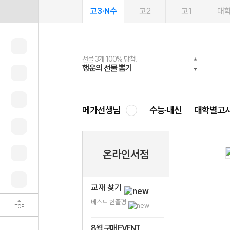
고3·N수
고2
고1
대
선물 3개 100% 당첨!
선물 100% 증정!
여름방학 스터디 캐시백
2027 러셀 단과
스마트러닝앱
메가패스
메가패스 수강생 무료혜택!
사회공헌 캠페인
행운의 선물 뽑기
메가스터디 X 올리브
메가런 썸머스쿨
강사 공개선발
설문 EVENT
3일 무료 체험권
메가클럽 멤버십
희망이룸 메가나눔
영
메가선생님
수능·내신
대학별고
온라인서점
교재 찾기
베스트 한줄평
TOP
8월 구매 EVENT