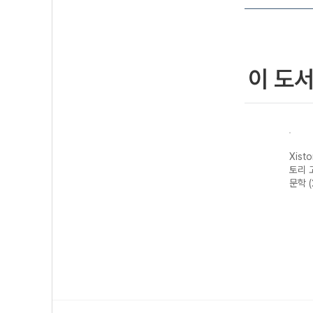
이 도
자이스
Xistory 자이스
Xistory 자이스
Xistory 자이스
Xist
문법이
토리 수능 국어
토리 고난도 영어
토리 고난도 국어
토리 
 완성
독서 어휘 총정
독해 (2026년용)
독서 (2026년용)
문학 
리-22개정
(2026년)