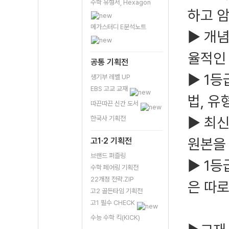
수학 유형서, Hexagon
하고 
메가스터디 E분석노트
▶ 개념
율적인 
공통 기획전
▶ 1등
생기부 레벨 UP
EBS 고교 교재
법, 유
따끈따끈 신간 도서
▶ 최신
한국사 기획전
원본을
고1·2 기획전
브랜드 퍼즐링
▶ 1등
수학 페어링 기획전
22개정 전략.ZIP
은 따로
고2 골든타임 기획전
고1 필수 CHECK
수능 수학 킥(KICK)