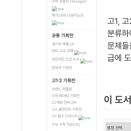
수학 유형서, Hexagon
메가스터디 E분석노트
고1, 
분류하여
공통 기획전
문제들
생기부 레벨 UP
EBS 고교 교재
급에 도
따끈따끈 신간 도서
한국사 기획전
고1·2 기획전
브랜드 퍼즐링
수학 페어링 기획전
이 도
22개정 전략.ZIP
고2 골든타임 기획전
고1 필수 CHECK
수능 수학 킥(KICK)