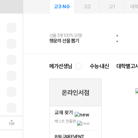
고3·N수
고2
고1
대
선물 3개 100% 당첨!
선물 100% 증정!
여름방학 스터디 캐시백
2027 러셀 단과
스마트러닝앱
메가패스
메가패스 수강생 무료혜택!
사회공헌 캠페인
행운의 선물 뽑기
메가스터디 X 올리브
메가런 썸머스쿨
강사 공개선발
설문 EVENT
3일 무료 체험권
메가클럽 멤버십
희망이룸 메가나눔
영
메가선생님
수능·내신
대학별고
온라인서점
교재 찾기
베스트 한줄평
TOP
8월 구매 EVENT