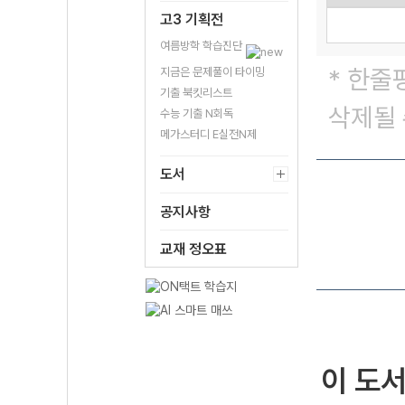
고3 기획전
여름방학 학습진단
* 한줄
지금은 문제풀이 타이밍
기출 북킷리스트
삭제될 
수능 기출 N회독
메가스터디 E실전N제
도서
공지사항
교재 정오표
이 도