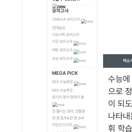
모의고사
OMEGA 모의고사
전대실모
다상다독 모의고사
이감 모의고사
바탕 모의고사
상상 모의고사
책소
MEGA PICK
수능에
EBS 수능완성
으로 정
EBS 수능특강
윤리의 정석 현자의 돌
이 되도
안 틀리는 영어, 안틀영
나타내
한 권 질주&한 판 승부
지인선 시리즈
휘 학