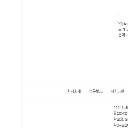
자이스
Xistory 자이스
Xistory 자이스
Xistory 자이스
Xist
문법이
토리 수능 국어
토리 고난도 영어
토리 고난도 국어
토리 
 완성
독서 어휘 총정
독해 (2026년용)
독서 (2026년용)
문학 
리-22개정
(2026년)
회사소개
언론보도
사회공헌
06643 서
통신판매번호
학원설립·운
학습지원센터