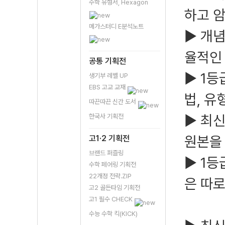
수학 유형서, Hexagon
하고 
메가스터디 E분석노트
▶ 개념
율적인 
공통 기획전
▶ 1등
생기부 레벨 UP
EBS 고교 교재
법, 유
따끈따끈 신간 도서
▶ 최신
한국사 기획전
원본을
고1·2 기획전
브랜드 퍼즐링
▶ 1등
수학 페어링 기획전
22개정 전략.ZIP
은 따로
고2 골든타임 기획전
고1 필수 CHECK
수능 수학 킥(KICK)