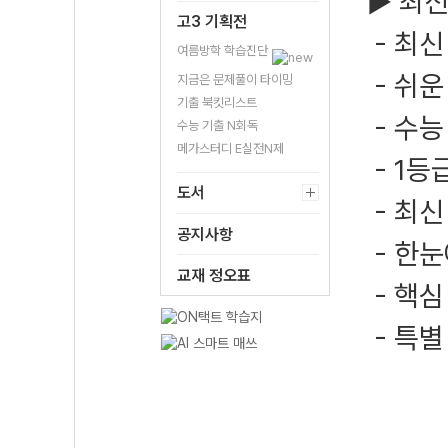
▶ 최신
고3 기획전
- 최신
여름방학 학습진단
- 쉬운
지금은 문제풀이 타이밍
기출 북킷리스트
- 수능
수능 기출 N회독
메가스터디 E실전N제
- 1등
도서
- 최신
공지사항
- 한눈
교재 정오표
- 핵심
- 특별