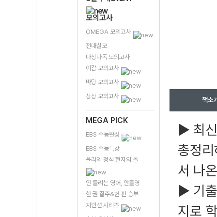
모의고사
OMEGA 모의고사
전대실모
다상다독 모의고사
이감 모의고사
바탕 모의고사
상상 모의고사
책소
MEGA PICK
▶ 최신
EBS 수능완성
총정리하
EBS 수능특강
윤리의 정석 현자의 돌
서 나
안 틀리는 영어, 안틀영
▶ 기출
한 권 질주&한 판 승부
지인선 시리즈
지로 