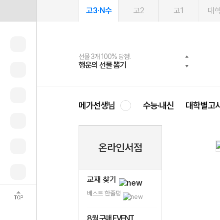
고3·N수
고2
고1
대
선물 3개 100% 당첨!
선물 100% 증정!
여름방학 스터디 캐시백
2027 러셀 단과
스마트러닝앱
메가패스
메가패스 수강생 무료혜택!
사회공헌 캠페인
행운의 선물 뽑기
메가스터디 X 올리브
메가런 썸머스쿨
강사 공개선발
설문 EVENT
3일 무료 체험권
메가클럽 멤버십
희망이룸 메가나눔
영
메가선생님
수능·내신
대학별고
온라인서점
교재 찾기
베스트 한줄평
TOP
8월 구매 EVENT