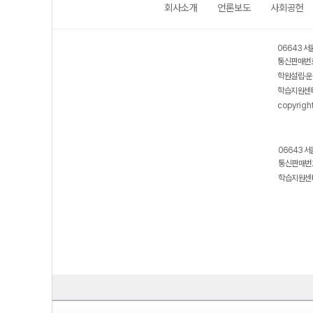
회사소개
언론보도
사회공헌
06643 서
통신판매번호
학원설립·운
학습지원센터
copyrigh
06643 서
통신판매번호
학습지원센터