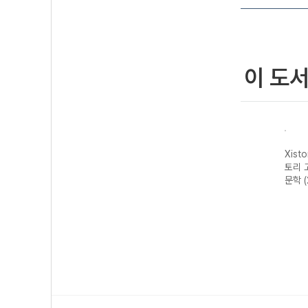
이 도
자이스
Xistory 자이스
Xistory 자이스
Xistory 자이스
Xist
문법이
토리 수능 국어
토리 고난도 영어
토리 고난도 국어
토리 
 완성
독서 어휘 총정
독해 (2026년용)
독서 (2026년용)
문학 
리-22개정
(2026년)