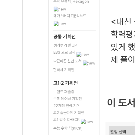
수학 유형서, Hexagon
메가스터디 E분석노트
<내신 
학력평
공통 기획전
있게 했
생기부 레벨 UP
EBS 고교 교재
제 풀이
따끈따끈 신간 도서
한국사 기획전
고1·2 기획전
브랜드 퍼즐링
수학 페어링 기획전
이 도
22개정 전략.ZIP
고2 골든타임 기획전
고1 필수 CHECK
수능 수학 킥(KICK)