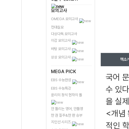
모의고사
OMEGA 모의고사
전대실모
다상다독 모의고사
이감 모의고사
바탕 모의고사
상상 모의고사
책소
MEGA PICK
국어 
EBS 수능완성
수 있다
EBS 수능특강
윤리의 정석 현자의 돌
을 실제
안 틀리는 영어, 안틀영
<개념 
한 권 질주&한 판 승부
지인선 시리즈
적인 