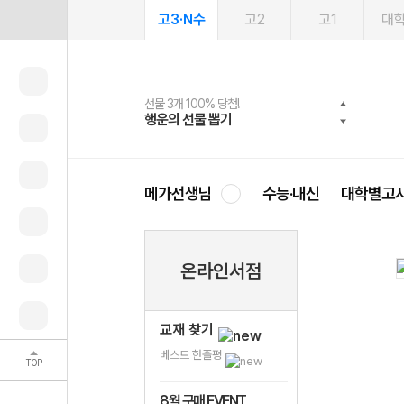
고3·N수
고2
고1
대
선물 3개 100% 당첨!
선물 100% 증정!
여름방학 스터디 캐시백
2027 러셀 단과
스마트러닝앱
메가패스
메가패스 수강생 무료혜택!
사회공헌 캠페인
행운의 선물 뽑기
메가스터디 X 올리브
메가런 썸머스쿨
강사 공개선발
설문 EVENT
3일 무료 체험권
메가클럽 멤버십
희망이룸 메가나눔
영
메가선생님
수능·내신
대학별고
온라인서점
교재 찾기
베스트 한줄평
TOP
8월 구매 EVENT