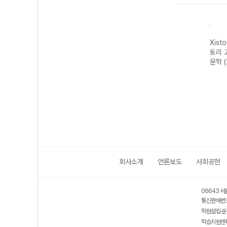
자이스
Xistory 자이스
Xistory 자이스
Xistory 자이스
Xist
문법이
토리 수능 국어
토리 고난도 영어
토리 고난도 국어
토리 
 완성
독서 어휘 총정
독해 (2026년용)
독서 (2026년용)
문학 
리-22개정
(2026년)
회사소개
언론보도
사회공헌
06643 서
통신판매번호
학원설립·운
학습지원센터