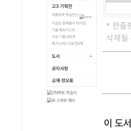
고3 기획전
여름방학 학습진단
* 한줄
지금은 문제풀이 타이밍
기출 북킷리스트
삭제될 
수능 기출 N회독
메가스터디 E실전N제
도서
공지사항
교재 정오표
이 도