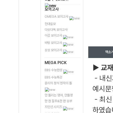
모의고사
OMEGA 모의고사
전대실모
다상다독 모의고사
이감 모의고사
바탕 모의고사
상상 모의고사
책소
MEGA PICK
▶ 교재
EBS 수능완성
- 내신
EBS 수능특강
윤리의 정석 현자의 돌
예시문
안 틀리는 영어, 안틀영
- 최신
한 권 질주&한 판 승부
지인선 시리즈
하였습