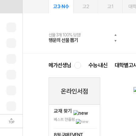
고3·N수
고2
고1
대
선물 3개 100% 당첨!
선물 100% 증정!
2027 러셀 단과
스마트러닝앱
메가패스
메가패스 수강생 무료혜택!
사회공헌 캠페인
행운의 선물 뽑기
메가스터디 X 올리브
강사 공개선발
설문 EVENT
3일 무료 체험권
메가클럽 멤버십
희망이룸 메가나눔
영
메가선생님
수능·내신
대학별고
온라인서점
교재 찾기
베스트 한줄평
TOP
8월 구매 EVENT