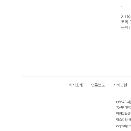
자이스
Xistory 자이스
Xistory 자이스
Xistory 자이스
Xist
문법이
토리 수능 국어
토리 고난도 영어
토리 고난도 국어
토리 
 완성
독서 어휘 총정
독해 (2026년용)
독서 (2026년용)
문학 
리-22개정
(2026년)
회사소개
언론보도
사회공헌
06643 서
통신판매번호
학원설립·운
학습지원센터
copyrigh