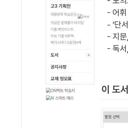
- 모의
고3 기획전
- 어휘
여름방학 학습진단
- ‘단
지금은 문제풀이 타이밍
기출 북킷리스트
- 지문
수능 기출 N회독
메가스터디 E실전N제
- 독서
도서
공지사항
교재 정오표
이 도