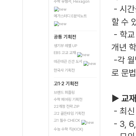
수학 유형서, Hexagon
- 시
메가스터디 E분석노트
할 수 
- 학교
공통 기획전
개년 
생기부 레벨 UP
EBS 고교 교재
-각 월
따끈따끈 신간 도서
로 문
한국사 기획전
고1·2 기획전
브랜드 퍼즐링
▶ 교재
수학 페어링 기획전
22개정 전략.ZIP
- 최신
고2 골든타임 기획전
고1 필수 CHECK
- 3,
수능 수학 킥(KICK)