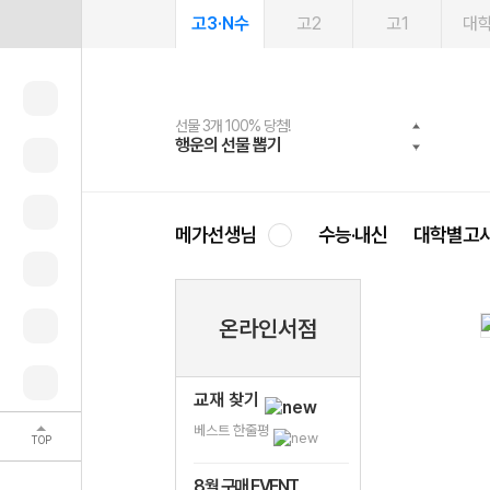
고3·N수
고2
고1
대
선물 3개 100% 당첨!
선물 100% 증정!
여름방학 스터디 캐시백
2027 러셀 단과
스마트러닝앱
메가패스
메가패스 수강생 무료혜택!
사회공헌 캠페인
행운의 선물 뽑기
메가스터디 X 올리브
메가런 썸머스쿨
강사 공개선발
설문 EVENT
3일 무료 체험권
메가클럽 멤버십
희망이룸 메가나눔
영
메가선생님
수능·내신
대학별고
온라인서점
교재 찾기
베스트 한줄평
TOP
8월 구매 EVENT