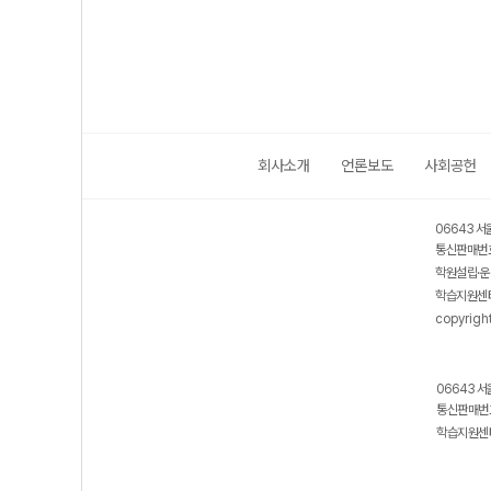
회사소개
언론보도
사회공헌
06643 서
통신판매번호
학원설립·운
학습지원센터
copyrigh
06643 서
통신판매번호
학습지원센터