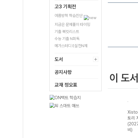
고3 기획전
여름방학 학습진단
지금은 문제풀이 타이밍
기출 북킷리스트
수능 기출 N회독
메가스터디 E실전N제
도서
공지사항
이 도
교재 정오표
 자이스
Xistory 자이스
Xistory 자이스
Xistory 자이스
자이
도 국어
토리 내신 한국사
토리 개념 지구과
토리 지구과학I
국어
26년용)
1-22개정 (2026
학I (2026년용)
(2027 수능 대
II-
년용)
비)
년용