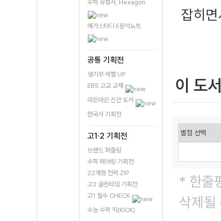
수학 유형서, Hexagon
잡히면
메가스터디 E분석노트
공통 기획전
생기부 레벨 UP
이 도
EBS 고교 교재
따끈따끈 신간 도서
한국사 기획전
고1·2 기획전
브랜드 퍼즐링
수학 페어링 기획전
22개정 전략.ZIP
* 한줄
고2 골든타임 기획전
고1 필수 CHECK
삭제될 
수능 수학 킥(KICK)