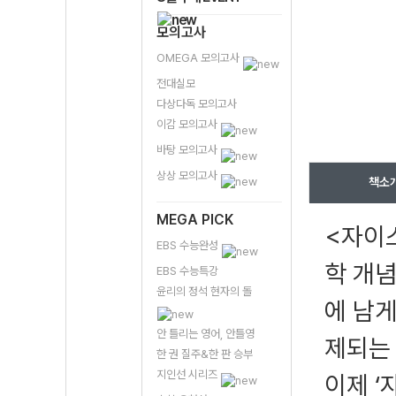
모의고사
OMEGA 모의고사
전대실모
다상다독 모의고사
이감 모의고사
바탕 모의고사
상상 모의고사
책소
MEGA PICK
<자이
EBS 수능완성
학 개념
EBS 수능특강
윤리의 정석 현자의 돌
에 남게
안 틀리는 영어, 안틀영
제되는
한 권 질주&한 판 승부
지인선 시리즈
이제 ‘