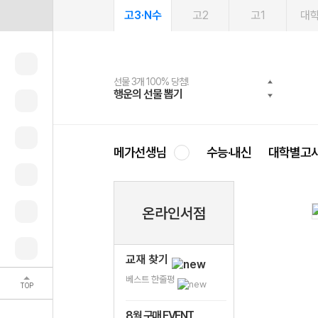
고3·N수
고2
고1
대
선물 3개 100% 당첨!
선물 100% 증정!
여름방학 스터디 캐시백
2027 러셀 단과
스마트러닝앱
메가패스
메가패스 수강생 무료혜택!
사회공헌 캠페인
행운의 선물 뽑기
메가스터디 X 올리브
메가런 썸머스쿨
강사 공개선발
설문 EVENT
3일 무료 체험권
메가클럽 멤버십
희망이룸 메가나눔
영
메가선생님
수능·내신
대학별고
온라인서점
교재 찾기
베스트 한줄평
TOP
8월 구매 EVENT