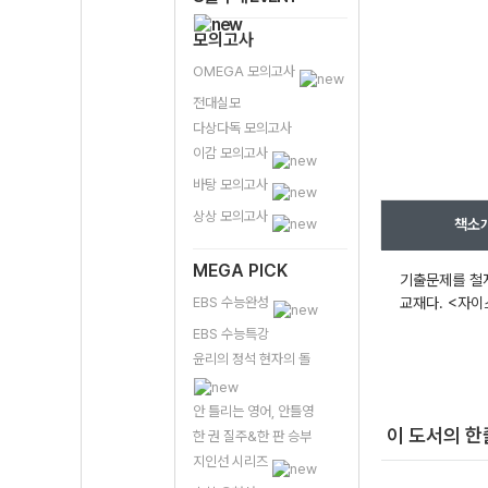
모의고사
OMEGA 모의고사
전대실모
다상다독 모의고사
이감 모의고사
바탕 모의고사
상상 모의고사
책소
MEGA PICK
기출문제를 철저
EBS 수능완성
교재다. <자이
EBS 수능특강
윤리의 정석 현자의 돌
안 틀리는 영어, 안틀영
이 도서의 
한 권 질주&한 판 승부
지인선 시리즈