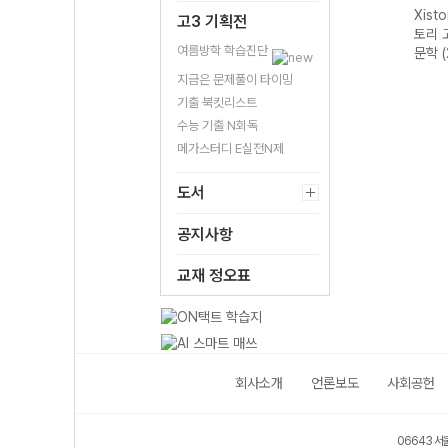
Xistory 자이스
Xistory 자이스
Xistory 자이스
Xistory 
고3 기획전
토리 수능 국어
토리 고난도 영어
토리 고난도 국어
토리 고난도
여름방학 학습진단
독서 어휘 총정
독해 (2026년용)
독서 (2026년용)
문학 (202
리-22개정
지금은 문제풀이 타이밍
(2026년)
기출 북킷리스트
수능 기출 N회독
메가스터디 E실전N제
도서
공지사항
교재 정오표
회사소개
언론보도
사회공헌
06643 서