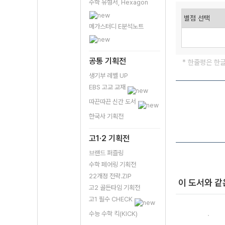
수학 유형서, Hexagon
메가스터디 E분석노트
공통 기획전
* 한줄평은 한
생기부 레벨 UP
EBS 고교 교재
따끈따끈 신간 도서
한국사 기획전
고1·2 기획전
브랜드 퍼즐링
수학 페어링 기획전
22개정 전략.ZIP
이 도서와 같
고2 골든타임 기획전
고1 필수 CHECK
수능 수학 킥(KICK)