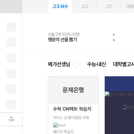
고3·N수
고2
고1
대
선물 3개 100% 당첨!
선물 100% 증정!
여름방학 스터디 캐시백
2027 러셀 단과
스마트러닝앱
메가패스
메가패스 수강생 무료혜택!
사회공헌 캠페인
행운의 선물 뽑기
메가스터디 X 올리브
메가런 썸머스쿨
강사 공개선발
설문 EVENT
3일 무료 체험권
메가클럽 멤버십
희망이룸 메가나눔
영
메가선생님
수능·내신
대학별고
문제은행
수학 ON택트 학습지
서비스 소개/이용권 구매
TOP
패키지 학습지