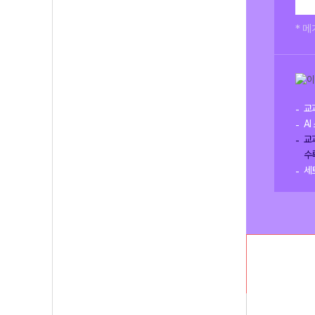
* 
교
A
교
수
세