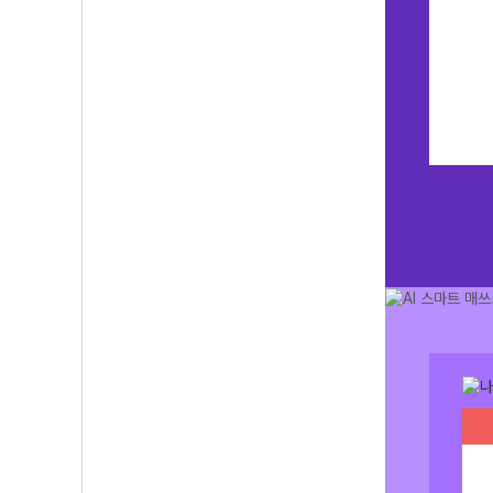
었던 부분은 문제나 해설을 인쇄할 수 있다는 점입니다.
 딴 종이에 푸는 번거로움이 없어서 편해졌어요.
기서 해주니까 편해요.
- 신*윤 -