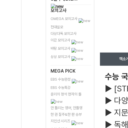
모의고사
OMEGA 모의고사
전대실모
다상다독 모의고사
이감 모의고사
바탕 모의고사
상상 모의고사
책소
MEGA PICK
수능 국
EBS 수능완성
▶ [S
EBS 수능특강
윤리의 정석 현자의 돌
▶ 다양
안 틀리는 영어, 안틀영
▶ 지문
한 권 질주&한 판 승부
지인선 시리즈
▶ 독해