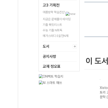
고3 기획전
여름방학 학습진단
지금은 문제풀이 타이밍
기출 북킷리스트
수능 기출 N회독
메가스터디 E실전N제
도서
공지사항
이 도
교재 정오표
자이스
Xistory 자이스
Xistory 자이스
Xistory 자이스
Xist
문법이
토리 수능 국어
토리 고난도 영어
토리 고난도 국어
토리 
 완성
독서 어휘 총정
독해 (2026년용)
독서 (2026년용)
문학 
리-22개정
(2026년)