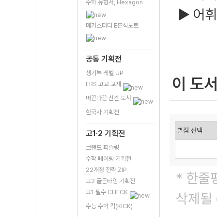
수학 유형서, Hexagon
▶ 어휘
메가스터디 E분석노트
공통 기획전
생기부 레벨 UP
이 도
EBS 고교 교재
따끈따끈 신간 도서
한국사 기획전
고1·2 기획전
브랜드 퍼즐링
수학 페어링 기획전
22개정 전략.ZIP
* 한줄
고2 골든타임 기획전
고1 필수 CHECK
삭제될 
수능 수학 킥(KICK)