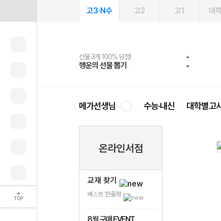
고3·N수
고2
고1
대
선물 3개 100% 당첨!
선물 100% 증정!
여름방학 스터디 캐시백
2027 러셀 단과
스마트러닝앱
메가패스
메가패스 수강생 무료혜택!
사회공헌 캠페인
행운의 선물 뽑기
메가스터디 X 올리브
메가런 썸머스쿨
강사 공개선발
설문 EVENT
3일 무료 체험권
메가클럽 멤버십
희망이룸 메가나눔
영
메가선생님
수능·내신
대학별고
온라인서점
교재 찾기
베스트 한줄평
TOP
8월 구매 EVENT