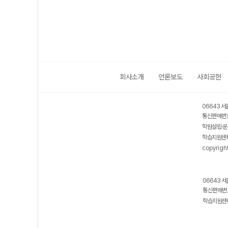
회사소개
언론보도
사회공헌
06643 서
통신판매번호
학원설립·운
학습지원센터
copyrigh
06643 서
통신판매번호
학습지원센터