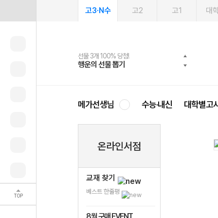
고3·N수
고2
고1
대
선물 3개 100% 당첨!
선물 100% 증정!
여름방학 스터디 캐시백
2027 러셀 단과
스마트러닝앱
메가패스
메가패스 수강생 무료혜택!
사회공헌 캠페인
행운의 선물 뽑기
메가스터디 X 올리브
메가런 썸머스쿨
강사 공개선발
설문 EVENT
3일 무료 체험권
메가클럽 멤버십
희망이룸 메가나눔
영
메가선생님
수능·내신
대학별고
온라인서점
교재 찾기
베스트 한줄평
TOP
8월 구매 EVENT