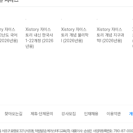
ory 자이스
Xistory 자이스
Xistory 자이스
Xistory 자이스
고난도 국어
토리 내신 한국사
토리 개념 물리학
토리 개념 지구과
(2026년용)
1-22개정 (2026
I (2026년용)
학I (2026년용)
년용)
찾아오는길
제휴·단체문의
강사모집
인재채용
이용약관
개
울 서초구 효령로 321 (서초동, 덕원빌딩) 메가스터디교육(주) 대표이사 : 손성은 사업자등록번호 : 780-87-00