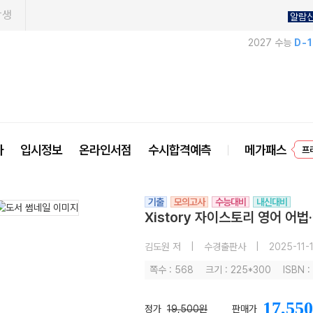
학생
알람
2027 수능
D-
프
사
입시정보
온라인서점
수시합격예측
메가패스
기출
모의고사
수능대비
내신대비
Xistory 자이스토리 영어 어법
김도원 저
|
수경출판사
|
2025-11-
쪽수 : 568
크기 : 225*300
ISBN 
17,550
정가
19,500원
판매가