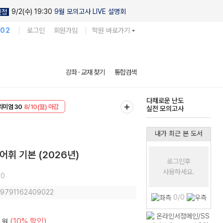
9/2(수) 19:30
9월 모의고사 LIVE 설명회
신청
102
로그인
회원가입
학원 바로가기
현우진의
강좌 · 교재 찾기
통합검색
킬링캠프 시즌1
리미엄 30
8/10(월) 마감
다채로운 난도
EVENT
8/10(월) 마감
실전 모의고사
내가 최근 본 도서
·어휘 기본 (2026년)
로그인후
사용하세요.
10
: 9791162409022
0/0
(10% 할인)
원