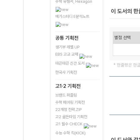
수학 유형서, Hexagon
이 도서의 
메가스터디 E분석노트
공통 기획전
생기부 레벨 UP
EBS 고교 교재
따끈따끈 신간 도서
* 한줄평은 한
한국사 기획전
고1·2 기획전
브랜드 퍼즐링
수학 페어링 기획전
22개정 전략.ZIP
고2 골든타임 기획전
고1 필수 CHECK
수능 수학 킥(KICK)
이 도서와 같