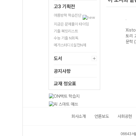
고3 기획전
여름방학 학습진단
지금은 문제풀이 타이밍
자이스
Xistory 자이스
Xistory 자이스
Xistory 자이스
Xist
기출 북킷리스트
문법이
토리 수능 국어
토리 고난도 영어
토리 고난도 국어
토리 
수능 기출 N회독
 완성
독서 어휘 총정
독해 (2026년용)
독서 (2026년용)
문학 
메가스터디 E실전N제
리-22개정
(2026년)
도서
공지사항
교재 정오표
회사소개
언론보도
사회공헌
06643 서