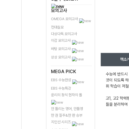
모의고사
OMEGA 모의고사
전대실모
다상다독 모의고사
이감 모의고사
바탕 모의고사
상상 모의고사
책소
MEGA PICK
수능에 반드시 
EBS 수능완성
것이 되도록 하
휘 학습이 저
EBS 수능특강
윤리의 정석 현자의 돌
고1, 고2 학
들을 분리하여 
안 틀리는 영어, 안틀영
한 권 질주&한 판 승부
지인선 시리즈