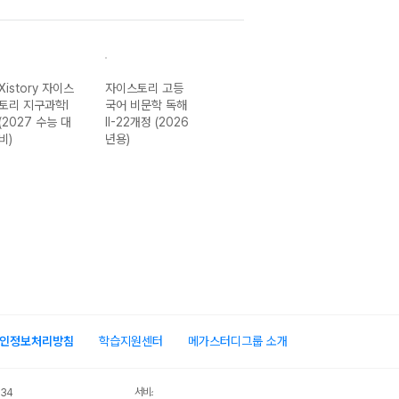
Xistory 자이스
자이스토리 고등
자이스토리 고등
Xistory 자이스
토리 지구과학I
국어 비문학 독해
국어 비문학 독해
토리 고등 국어
(2027 수능 대
II-22개정 (2026
I-22개정 (2026
문학 독해 완
비)
년용)
년용)
성-22개정
(2026년)
인정보처리방침
학습지원센터
메가스터디그룹 소개
서비스 가입사실 확인
034