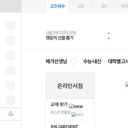
고3·N수
고2
고1
대
선물 3개 100% 당첨!
선물 100% 증정!
여름방학 스터디 캐시백
2027 러셀 단과
스마트러닝앱
메가패스
메가패스 수강생 무료혜택!
사회공헌 캠페인
행운의 선물 뽑기
메가스터디 X 올리브
메가런 썸머스쿨
강사 공개선발
설문 EVENT
3일 무료 체험권
메가클럽 멤버십
희망이룸 메가나눔
영
메가선생님
수능·내신
대학별고
온라인서점
교재 찾기
베스트 한줄평
TOP
8월 구매 EVENT