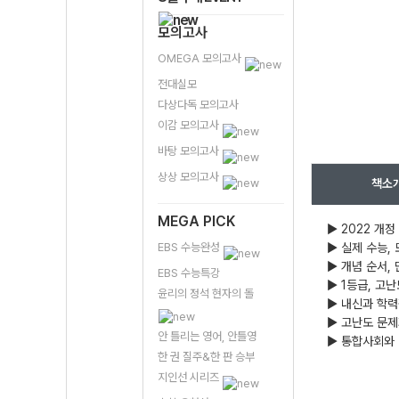
모의고사
OMEGA 모의고사
전대실모
다상다독 모의고사
이감 모의고사
바탕 모의고사
상상 모의고사
책소
MEGA PICK
▶ 2022 개
EBS 수능완성
▶ 실제 수능,
▶ 개념 순서,
EBS 수능특강
▶ 1등급, 고
윤리의 정석 현자의 돌
▶ 내신과 학력
▶ 고난도 문제
안 틀리는 영어, 안틀영
▶ 통합사회와 
한 권 질주&한 판 승부
지인선 시리즈