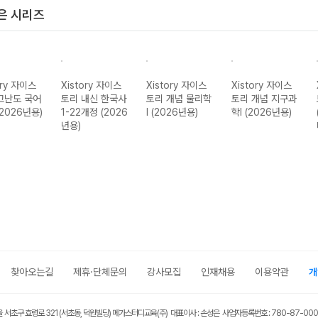
은 시리즈
ory 자이스
Xistory 자이스
Xistory 자이스
Xistory 자이스
고난도 국어
토리 내신 한국사
토리 개념 물리학
토리 개념 지구과
(2026년용)
1-22개정 (2026
I (2026년용)
학I (2026년용)
년용)
찾아오는길
제휴·단체문의
강사모집
인재채용
이용약관
개
울 서초구 효령로 321 (서초동, 덕원빌딩) 메가스터디교육(주) 대표이사 : 손성은 사업자등록번호 : 780-87-00