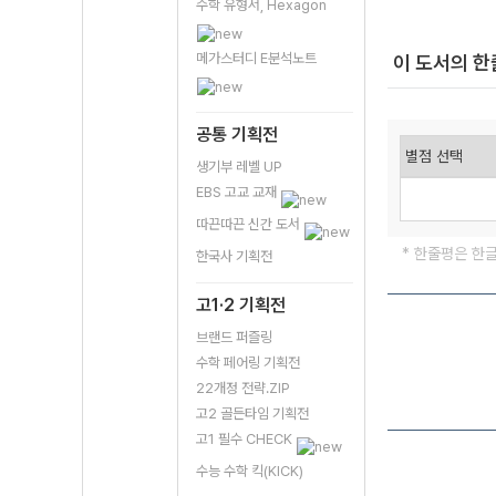
수학 유형서, Hexagon
메가스터디 E분석노트
이 도서의 
공통 기획전
생기부 레벨 UP
EBS 고교 교재
따끈따끈 신간 도서
* 한줄평은 한
한국사 기획전
고1·2 기획전
브랜드 퍼즐링
수학 페어링 기획전
22개정 전략.ZIP
고2 골든타임 기획전
고1 필수 CHECK
수능 수학 킥(KICK)