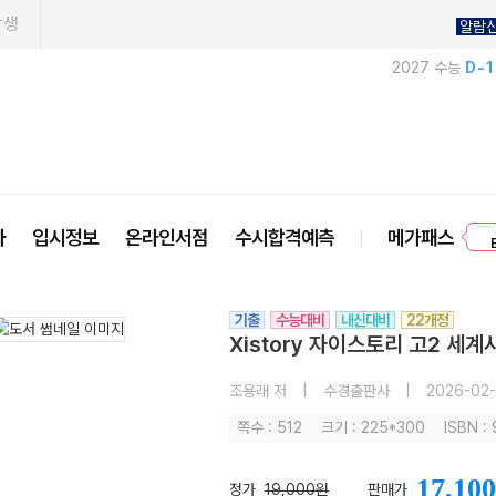
학생
알람
2027 수능
D-
프
사
입시정보
온라인서점
수시합격예측
메가패스
기출
수능대비
내신대비
22개정
Xistory 자이스토리 고2 세계
조용래 저
|
수경출판사
|
2026-02
쪽수 : 512
크기 : 225*300
ISBN :
17,100
정가
19,000원
판매가