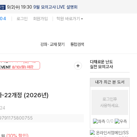
9/2(수) 19:30
9월 모의고사 LIVE 설명회
신청
104
로그인
회원가입
학원 바로가기
현우진의
강좌 · 교재 찾기
통합검색
킬링캠프 시즌1
리미엄 30
8/10(월) 마감
다채로운 난도
EVENT
8/10(월) 마감
실전 모의고사
내가 최근 본 도서
사-22개정 (2026년)
로그인후
사용하세요.
-24
 9791175800755
0/0
(10% 할인)
원