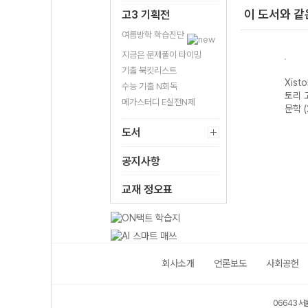
이 도서와 같
고3 기획전
여름방학 학습진단
지금은 문제풀이 타이밍
기출 북킷리스트
자이스
Xistory 자이스
Xistory 자이스
Xistory 자이스
Xist
수능 기출 N회독
문법이
토리 수능 국어
토리 고난도 영어
토리 고난도 국어
토리 
메가스터디 E실전N제
 완성
독서 어휘 총정
독해 (2026년용)
독서 (2026년용)
문학 
리-22개정
도서
(2026년)
공지사항
교재 정오표
회사소개
언론보도
사회공헌
06643 서