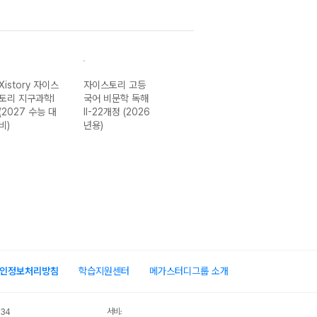
Xistory 자이스
자이스토리 고등
자이스토리 고등
Xistory 자이스
토리 지구과학I
국어 비문학 독해
국어 비문학 독해
토리 고등 국어
(2027 수능 대
II-22개정 (2026
I-22개정 (2026
문학 독해 완
비)
년용)
년용)
성-22개정
(2026년)
인정보처리방침
학습지원센터
메가스터디그룹 소개
서비스 가입사실 확인
034