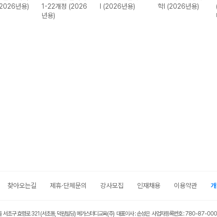
(2026년용)
1-22개정 (2026
I (2026년용)
학I (2026년용)
년용)
찾아오는길
제휴·단체문의
강사모집
인재채용
이용약관
개
울 서초구 효령로 321 (서초동, 덕원빌딩) 메가스터디교육(주) 대표이사 : 손성은 사업자등록번호 : 780-87-00