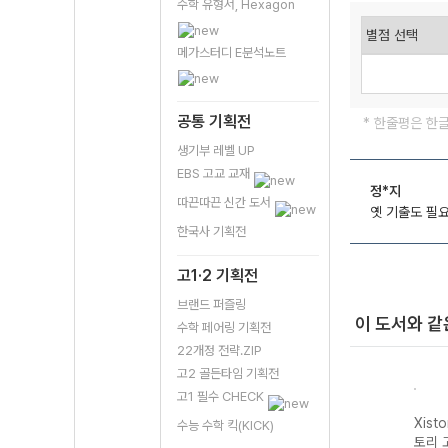
수학 유형서, Hexagon
메가스터디 E분석노트
공통 기획전
* 한줄평은 한
생기부 레벨 UP
EBS 고교 교재
정*지
따끈따끈 신간 도서
옛 기출도 필요
한국사 기획전
고1·2 기획전
브랜드 퍼즐링
이 도서와 같
수학 페어링 기획전
22개정 전략.ZIP
고2 골든타임 기획전
고1 필수 CHECK
자이스
Xistory 자이스
Xistory 자이스
Xistory 자이스
Xist
수능 수학 킥(KICK)
문법이
토리 수능 국어
토리 고난도 영어
토리 고난도 국어
토리 