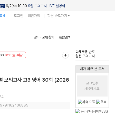
9/2(수) 19:30
9월 모의고사 LIVE 설명회
신청
104
로그인
회원가입
학원 바로가기
현우진의
강좌 · 교재 찾기
통합검색
킬링캠프 시즌1
30
8/10(월) 마감
다채로운 난도
T
8/10(월) 마감
실전 모의고사
내가 최근 본 도서
별 모의고사 고3 영어 30회 (2026
로그인후
사용하세요.
24
0/0
: 9791162406885