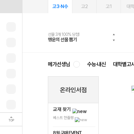
고3·N수
고2
고1
대
선물 3개 100% 당첨!
선물 100% 증정!
여름방학 스터디 캐시백
2027 러셀 단과
스마트러닝앱
메가패스
메가패스 수강생 무료혜택!
사회공헌 캠페인
행운의 선물 뽑기
메가스터디 X 올리브
메가런 썸머스쿨
강사 공개선발
설문 EVENT
3일 무료 체험권
메가클럽 멤버십
희망이룸 메가나눔
영
메가선생님
수능·내신
대학별고
온라인서점
교재 찾기
베스트 한줄평
TOP
8월 구매 EVENT