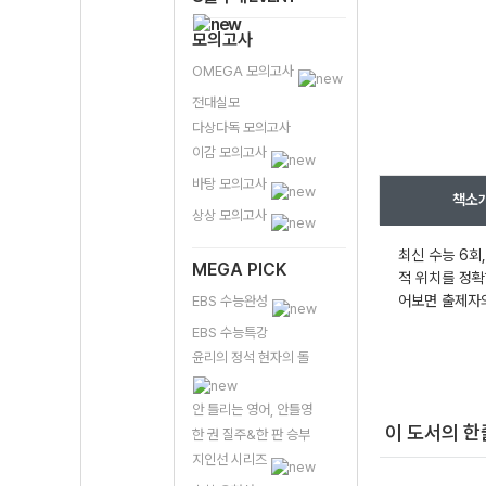
모의고사
OMEGA 모의고사
전대실모
다상다독 모의고사
이감 모의고사
바탕 모의고사
책소
상상 모의고사
최신 수능 6회
MEGA PICK
적 위치를 정확
어보면 출제자의
EBS 수능완성
EBS 수능특강
윤리의 정석 현자의 돌
안 틀리는 영어, 안틀영
이 도서의 
한 권 질주&한 판 승부
지인선 시리즈