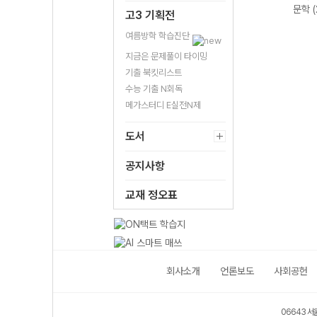
 완성
독서 어휘 총정
독해 (2026년용)
독서 (2026년용)
문학 
고3 기획전
리-22개정
(2026년)
여름방학 학습진단
지금은 문제풀이 타이밍
기출 북킷리스트
수능 기출 N회독
메가스터디 E실전N제
도서
공지사항
교재 정오표
회사소개
언론보도
사회공헌
06643 서