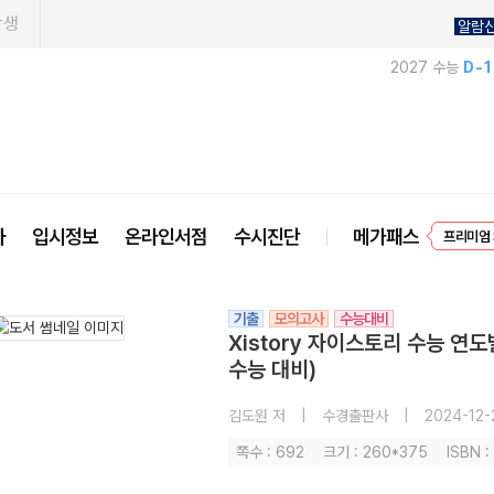
학생
알람
2027 수능
D-
프리미엄 
사
입시정보
온라인서점
수시진단
메가패스
EVEN
기출
모의고사
수능대비
Xistory 자이스토리 수능 연도
수능 대비)
김도원 저
|
수경출판사
|
2024-12-
쪽수 : 692
크기 : 260*375
ISBN 