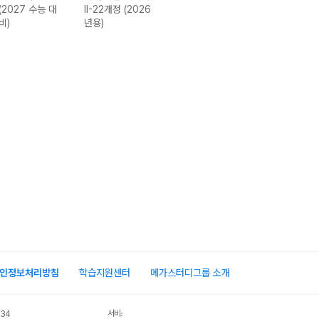
(2027 수능 대
II-22개정 (2026
I-22개정 (2026
고1-22개정
비)
년용)
년용)
(2026년)
인정보처리방침
학습지원센터
메가스터디그룹 소개
서비스 가입사실 확인
034