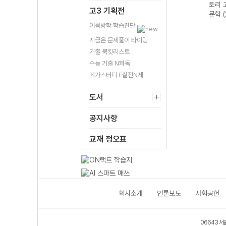
문법이
토리 수능 국어
토리 고난도 영어
토리 고난도 국어
토리 
고3 기획전
 완성
독서 어휘 총정
독해 (2026년용)
독서 (2026년용)
문학 
리-22개정
여름방학 학습진단
(2026년)
지금은 문제풀이 타이밍
기출 북킷리스트
수능 기출 N회독
메가스터디 E실전N제
도서
공지사항
교재 정오표
회사소개
언론보도
사회공헌
06643 서