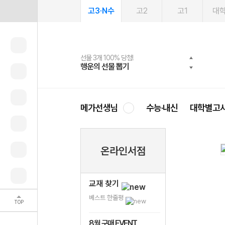
고3·N수
고2
고1
대
선물 3개 100% 당첨!
선물 100% 증정!
여름방학 스터디 캐시백
2027 러셀 단과
스마트러닝앱
메가패스
메가패스 수강생 무료혜택!
사회공헌 캠페인
행운의 선물 뽑기
메가스터디 X 올리브
메가런 썸머스쿨
강사 공개선발
설문 EVENT
3일 무료 체험권
메가클럽 멤버십
희망이룸 메가나눔
영
메가선생님
수능·내신
대학별고
온라인서점
교재 찾기
베스트 한줄평
TOP
8월 구매 EVENT