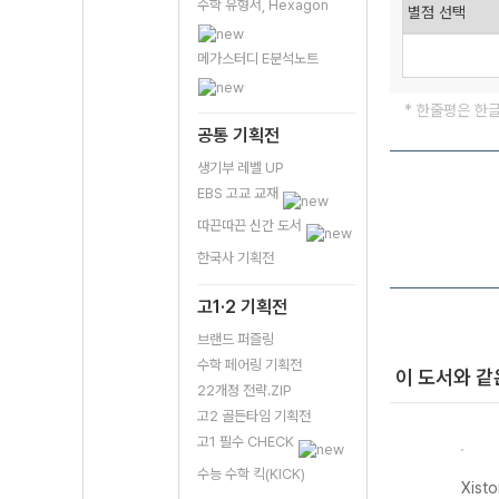
수학 유형서, Hexagon
메가스터디 E분석노트
* 한줄평은 한
공통 기획전
생기부 레벨 UP
EBS 고교 교재
따끈따끈 신간 도서
한국사 기획전
고1·2 기획전
브랜드 퍼즐링
수학 페어링 기획전
이 도서와 같
22개정 전략.ZIP
고2 골든타임 기획전
고1 필수 CHECK
수능 수학 킥(KICK)
자이스
Xistory 자이스
Xistory 자이스
Xistory 자이스
Xist