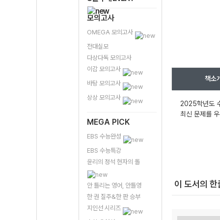
모의고사
OMEGA 모의고사
전대실모
다상다독 모의고사
이감 모의고사
책소
바탕 모의고사
상상 모의고사
2025학년도 
최신 문제를 우
MEGA PICK
EBS 수능완성
EBS 수능특강
윤리의 정석 현자의 돌
이 도서의 
안 틀리는 영어, 안틀영
한 권 질주&한 판 승부
지인선 시리즈