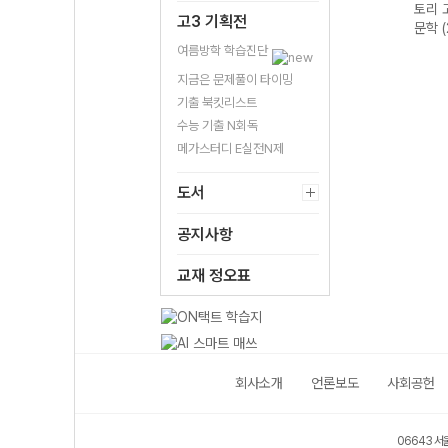
문법이
토리 수능 국어
토리 고난도 영어
토리 고난도 국어
토리 
고3 기획전
 완성
독서 어휘 총정
독해 (2026년용)
독서 (2026년용)
문학 
리-22개정
여름방학 학습진단
(2026년)
지금은 문제풀이 타이밍
기출 북킷리스트
수능 기출 N회독
메가스터디 E실전N제
도서
공지사항
교재 정오표
회사소개
언론보도
사회공헌
06643 서