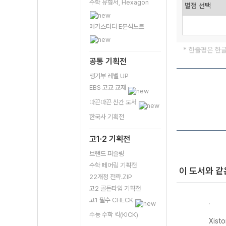
수학 유형서, Hexagon
메가스터디 E분석노트
* 한줄평은 한
공통 기획전
생기부 레벨 UP
EBS 고교 교재
따끈따끈 신간 도서
한국사 기획전
고1·2 기획전
브랜드 퍼즐링
수학 페어링 기획전
이 도서와 같
22개정 전략.ZIP
고2 골든타임 기획전
고1 필수 CHECK
수능 수학 킥(KICK)
자이스
Xistory 자이스
Xistory 자이스
Xistory 자이스
Xist