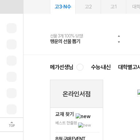
고3·N수
고2
고1
대
선물 3개 100% 당첨!
선물 100% 증정!
여름방학 스터디 캐시백
2027 러셀 단과
스마트러닝앱
메가패스
메가패스 수강생 무료혜택!
사회공헌 캠페인
행운의 선물 뽑기
메가스터디 X 올리브
메가런 썸머스쿨
강사 공개선발
설문 EVENT
3일 무료 체험권
메가클럽 멤버십
희망이룸 메가나눔
영
메가선생님
수능·내신
대학별고
온라인서점
교재 찾기
베스트 한줄평
TOP
8월 구매 EVENT