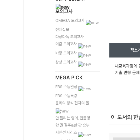
모의고사
OMEGA 모의고사
전대실모
다상다독 모의고사
이감 모의고사
책소
바탕 모의고사
상상 모의고사
새교육과정에 맞
기출 변형 문제
MEGA PICK
EBS 수능완성
EBS 수능특강
윤리의 정석 현자의 돌
이 도서의 
안 틀리는 영어, 안틀영
한 권 질주&한 판 승부
지인선 시리즈