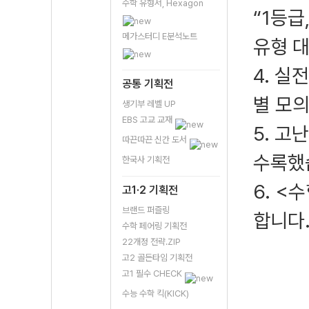
수학 유형서, Hexagon
“1등급
메가스터디 E분석노트
유형 대
4. 실
공통 기획전
별 모의
생기부 레벨 UP
EBS 고교 교재
5. 고
따끈따끈 신간 도서
수록했
한국사 기획전
6. <
고1·2 기획전
브랜드 퍼즐링
합니다
수학 페어링 기획전
22개정 전략.ZIP
고2 골든타임 기획전
고1 필수 CHECK
수능 수학 킥(KICK)