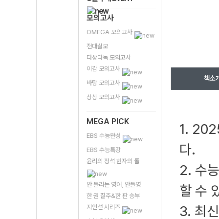
모의고사
OMEGA 모의고사
전대실모
다상다독 모의고사
이감 모의고사
책소
바탕 모의고사
상상 모의고사
MEGA PICK
1. 2
EBS 수능완성
다.
EBS 수능특강
윤리의 정석 현자의 돌
2. 수
안 틀리는 영어, 안틀영
할 수 
한 권 질주&한 판 승부
3. 최
지인선 시리즈