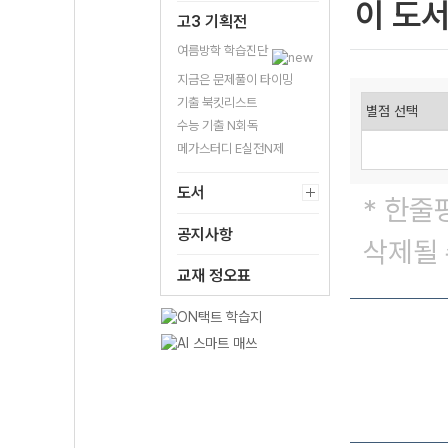
이 도
고3 기획전
여름방학 학습진단
지금은 문제풀이 타이밍
기출 북킷리스트
수능 기출 N회독
메가스터디 E실전N제
도서
* 한줄
공지사항
삭제될 
교재 정오표