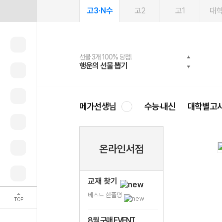
고3·N수
고2
고1
대
선물 3개 100% 당첨!
선물 100% 증정!
여름방학 스터디 캐시백
2027 러셀 단과
스마트러닝앱
메가패스
메가패스 수강생 무료혜택!
사회공헌 캠페인
행운의 선물 뽑기
메가스터디 X 올리브
메가런 썸머스쿨
강사 공개선발
설문 EVENT
3일 무료 체험권
메가클럽 멤버십
희망이룸 메가나눔
영
메가선생님
수능·내신
대학별고
온라인서점
교재 찾기
베스트 한줄평
TOP
8월 구매 EVENT