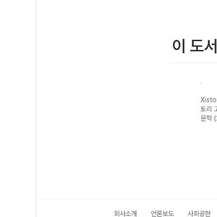
이 도
자이스
Xistory 자이스
Xistory 자이스
Xistory 자이스
Xist
문법이
토리 수능 국어
토리 고난도 영어
토리 고난도 국어
토리 
 완성
독서 어휘 총정
독해 (2026년용)
독서 (2026년용)
문학 
리-22개정
(2026년)
회사소개
언론보도
사회공헌