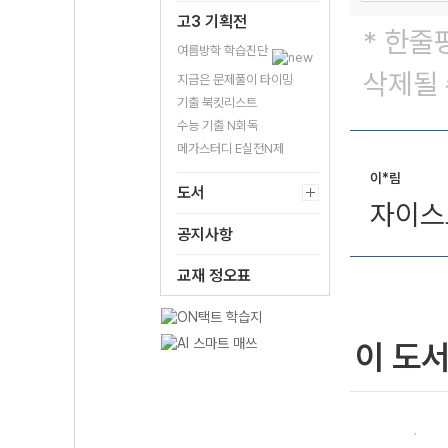
고3 기획전
* 한줄
여름방학 학습진단
삭제될 
지금은 문제풀이 타이밍
기출 북킷리스트
수능 기출 N회독
메가스터디 E실전N제
이*림
도서
자이스
공지사항
교재 정오표
이 도