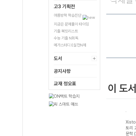
삭제될 
고3 기획전
여름방학 학습진단
지금은 문제풀이 타이밍
기출 북킷리스트
수능 기출 N회독
메가스터디 E실전N제
도서
공지사항
교재 정오표
이 도
자이스
Xistory 자이스
Xistory 자이스
Xistory 자이스
Xist
문법이
토리 수능 국어
토리 고난도 영어
토리 고난도 국어
토리 
 완성
독서 어휘 총정
독해 (2026년용)
독서 (2026년용)
문학 