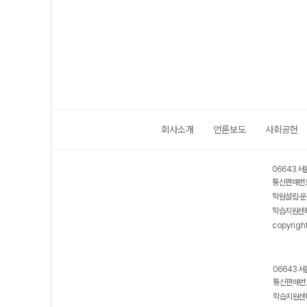
리-22개정
(2026년)
회사소개
언론보도
사회공헌
06643 서
통신판매번호
학원설립·운
학습지원센터
copyrigh
06643 서
통신판매번호
학습지원센터