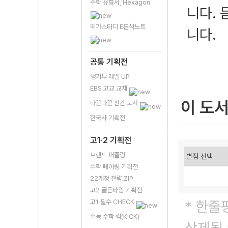
수학 유형서, Hexagon
니다. 
메가스터디 E분석노트
니다.
공통 기획전
생기부 레벨 UP
EBS 고교 교재
이 도
따끈따끈 신간 도서
한국사 기획전
고1·2 기획전
브랜드 퍼즐링
수학 페어링 기획전
22개정 전략.ZIP
고2 골든타임 기획전
고1 필수 CHECK
* 한줄
수능 수학 킥(KICK)