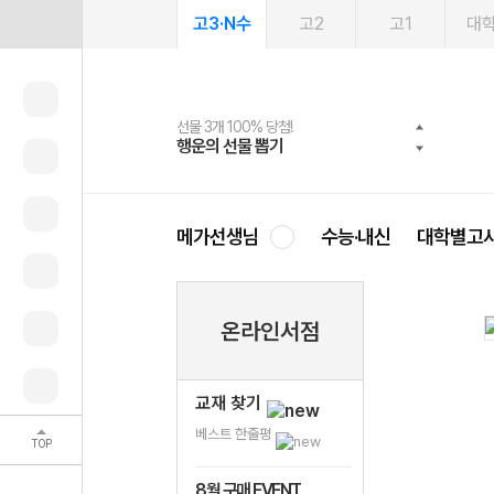
고3·N수
고2
고1
대
선물 3개 100% 당첨!
선물 100% 증정!
여름방학 스터디 캐시백
2027 러셀 단과
스마트러닝앱
메가패스
메가패스 수강생 무료혜택!
사회공헌 캠페인
행운의 선물 뽑기
메가스터디 X 올리브
메가런 썸머스쿨
강사 공개선발
설문 EVENT
3일 무료 체험권
메가클럽 멤버십
희망이룸 메가나눔
영
메가선생님
수능·내신
대학별고
온라인서점
교재 찾기
베스트 한줄평
TOP
8월 구매 EVENT