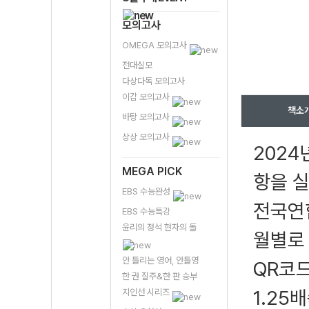
모의고사
OMEGA 모의고사
전대실모
다상다독 모의고사
이감 모의고사
책소
바탕 모의고사
상상 모의고사
2024
MEGA PICK
항을 
EBS 수능완성
전국연합
EBS 수능특강
윤리의 정석 현자의 돌
월별로
안 틀리는 영어, 안틀영
QR코드
한 권 질주&한 판 승부
1.25
지인선 시리즈