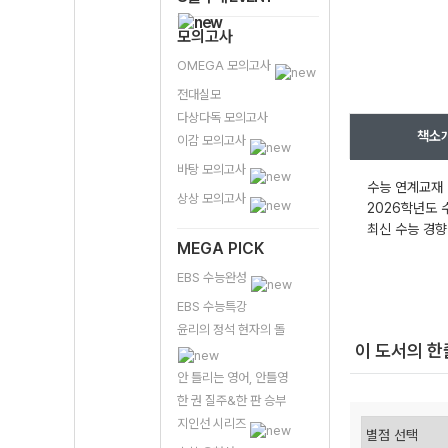
모의고사
OMEGA 모의고사
전대실모
다상다독 모의고사
책소
이감 모의고사
바탕 모의고사
수능 연계교재 
상상 모의고사
2026학년도 
최신 수능 경향
MEGA PICK
EBS 수능완성
EBS 수능특강
윤리의 정석 현자의 돌
이 도서의 
안 틀리는 영어, 안틀영
한 권 질주&한 판 승부
지인선 시리즈