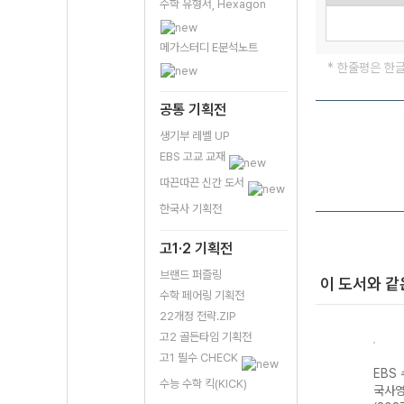
수학 유형서, Hexagon
메가스터디 E분석노트
* 한줄평은 한
공통 기획전
생기부 레벨 UP
EBS 고교 교재
따끈따끈 신간 도서
한국사 기획전
고1·2 기획전
브랜드 퍼즐링
이 도서와 같
수학 페어링 기획전
22개정 전략.ZIP
고2 골든타임 기획전
고1 필수 CHECK
강 국
EBS 수능특강 국
EBS 수능연계 기
EBS 수능특강 수
EBS
수능 수학 킥(KICK)
어영역 화법과 작
출 Vaccine
학영역 기하
국사영