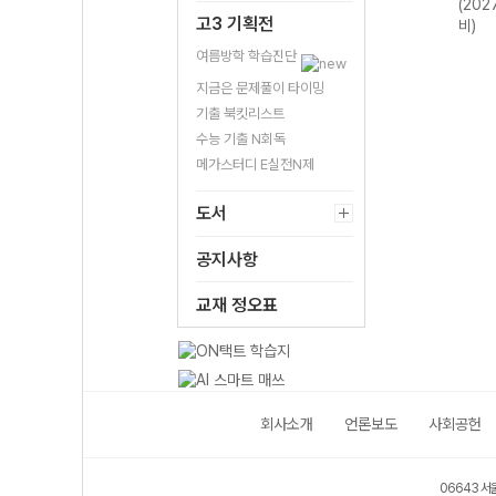
 대
문 (2027 수능
VOCA 2200
(2027 수능 대
(202
고3 기획전
대비)
(2026년용)
비)
비)
여름방학 학습진단
지금은 문제풀이 타이밍
기출 북킷리스트
수능 기출 N회독
메가스터디 E실전N제
도서
공지사항
교재 정오표
회사소개
언론보도
사회공헌
06643 서