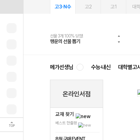
고3·N수
고2
고1
대
선물 3개 100% 당첨!
선물 100% 증정!
여름방학 스터디 캐시백
2027 러셀 단과
스마트러닝앱
메가패스
메가패스 수강생 무료혜택!
사회공헌 캠페인
행운의 선물 뽑기
메가스터디 X 올리브
메가런 썸머스쿨
강사 공개선발
설문 EVENT
3일 무료 체험권
메가클럽 멤버십
희망이룸 메가나눔
영
메가선생님
수능·내신
대학별고
온라인서점
교재 찾기
베스트 한줄평
TOP
8월 구매 EVENT