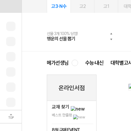
고3·N수
고2
고1
대
선물 3개 100% 당첨!
선물 100% 증정!
여름방학 스터디 캐시백
2027 러셀 단과
스마트러닝앱
메가패스
메가패스 수강생 무료혜택!
사회공헌 캠페인
행운의 선물 뽑기
메가스터디 X 올리브
메가런 썸머스쿨
강사 공개선발
설문 EVENT
3일 무료 체험권
메가클럽 멤버십
희망이룸 메가나눔
영
메가선생님
수능·내신
대학별고
온라인서점
교재 찾기
베스트 한줄평
TOP
8월 구매 EVENT