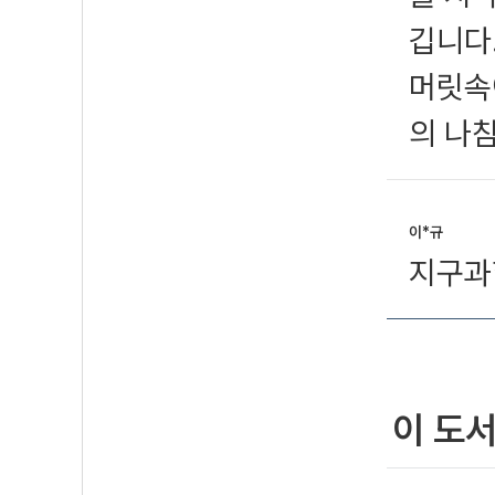
깁니다
머릿속
의 나
이*규
지구과
이 도