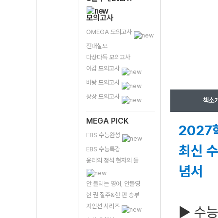
모의고사
OMEGA 모의고사
전대실모
다상다독 모의고사
이감 모의고사
바탕 모의고사
상상 모의고사
책소
MEGA PICK
2027
EBS 수능완성
최신 수
EBS 수능특강
윤리의 정석 현자의 돌
념서
안 틀리는 영어, 안틀영
한 권 질주&한 판 승부
지인선 시리즈
▶ 수능