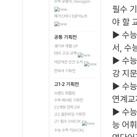
수학 유형서, Hexagon
필수 기
메가스터디 E분석노트
야 할 
▶ 수
공통 기획전
서, 수
생기부 레벨 UP
EBS 고교 교재
▶ 수능
따끈따끈 신간 도서
강 지
한국사 기획전
▶ 수능
고1·2 기획전
브랜드 퍼즐링
연계교
수학 페어링 기획전
22개정 전략.ZIP
▶ 수능
고2 골든타임 기획전
고1 필수 CHECK
능 어휘
수능 수학 킥(KICK)