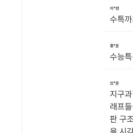
이*련
수특까
홍*윤
수능특
임*윤
지구과학
래프들
판 구
을 시