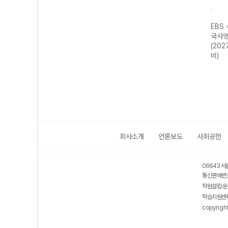
강 국
EBS 수능특강 국
EBS 수능연계 기
EBS 수능특강 수
EBS
어영역 화법과 작
출 Vaccine
학영역 기하
국사영
 대
문 (2027 수능
VOCA 2200
(2027 수능 대
(202
대비)
(2026년용)
비)
비)
회사소개
언론보도
사회공헌
06643 서
통신판매번호
학원설립·운
학습지원센터
copyrigh