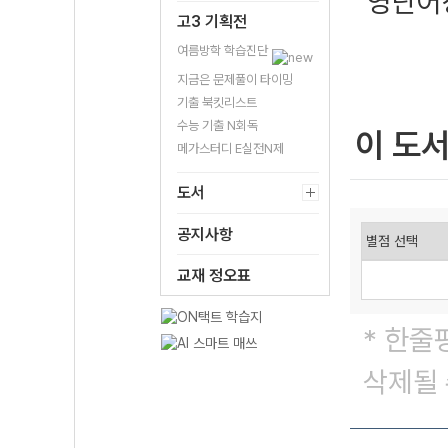
영단어
고3 기획전
여름방학 학습진단
지금은 문제풀이 타이밍
기출 북킷리스트
수능 기출 N회독
이 도
메가스터디 E실전N제
도서
공지사항
교재 정오표
* 한줄
삭제될 