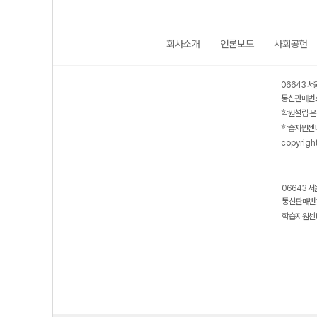
회사소개
언론보도
사회공헌
06643 서
통신판매번호
학원설립·운
학습지원센터
copyrigh
06643 서
통신판매번호
학습지원센터