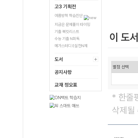
고3 기획전
여름방학 학습진단
지금은 문제풀이 타이밍
기출 북킷리스트
이 도
수능 기출 N회독
메가스터디 E실전N제
도서
공지사항
교재 정오표
* 한줄
삭제될 