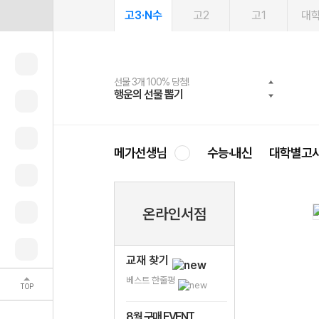
고3·N수
고2
고1
대
선물 3개 100% 당첨!
선물 100% 증정!
여름방학 스터디 캐시백
2027 러셀 단과
스마트러닝앱
메가패스
메가패스 수강생 무료혜택!
사회공헌 캠페인
행운의 선물 뽑기
메가스터디 X 올리브
메가런 썸머스쿨
강사 공개선발
설문 EVENT
3일 무료 체험권
메가클럽 멤버십
희망이룸 메가나눔
영
메가선생님
수능·내신
대학별고
온라인서점
교재 찾기
베스트 한줄평
TOP
8월 구매 EVENT