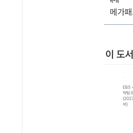
박*희
메가패
이 도
강 한
EBS 수능특강 사
EBS 수능특강 사
EBS 수능특강 사
EBS
국사
회탐구영역 한국
회탐구영역 동아
회탐구영역 경제
학탐구
 대
지리 (2027 수능
시아사 (2027 수
(2027 수능 대
(202
대비)
능 대비)
비)
비)