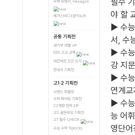
필수 기
수학 유형서, Hexagon
야 할 
메가스터디 E분석노트
▶ 수
공통 기획전
서, 수
생기부 레벨 UP
▶ 수능
EBS 고교 교재
따끈따끈 신간 도서
강 지
한국사 기획전
▶ 수능
고1·2 기획전
연계교
브랜드 퍼즐링
수학 페어링 기획전
▶ 수능
22개정 전략.ZIP
고2 골든타임 기획전
능 어휘
고1 필수 CHECK
영단어
수능 수학 킥(KICK)