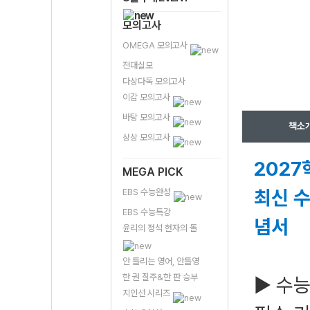
모의고사
OMEGA 모의고사
전대실모
다상다독 모의고사
이감 모의고사
바탕 모의고사
책소
상상 모의고사
2027
MEGA PICK
최신 수
EBS 수능완성
EBS 수능특강
념서
윤리의 정석 현자의 돌
안 틀리는 영어, 안틀영
한 권 질주&한 판 승부
▶ 수능
지인선 시리즈