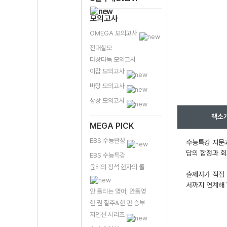
모의고사
OMEGA 모의고사
전대실모
다상다독 모의고사
이감 모의고사
바탕 모의고사
상상 모의고사
책소
MEGA PICK
EBS 수능완성
수능특강 지문과
답의 함정과 회
EBS 수능특강
윤리의 정석 현자의 돌
출제자가 직접 
서까지 연계해 
안 틀리는 영어, 안틀영
한 권 질주&한 판 승부
지인선 시리즈