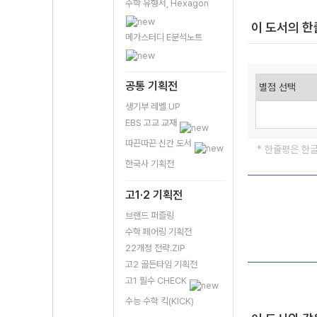
수학 유형서, Hexagon
이 도서의 
메가스터디 E분석노트
공통 기획전
생기부 레벨 UP
EBS 고교 교재
따끈따끈 신간 도서
* 한줄평은 한
한국사 기획전
고1·2 기획전
브랜드 퍼즐링
수학 페어링 기획전
22개정 전략.ZIP
고2 골든타임 기획전
고1 필수 CHECK
수능 수학 킥(KICK)