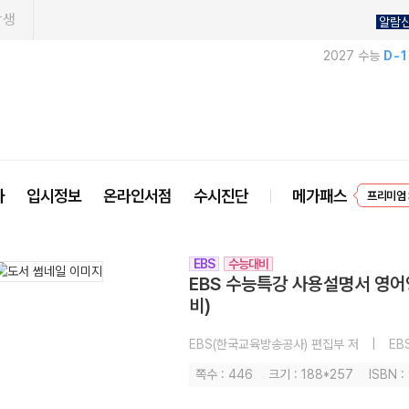
학생
알람
2027 수능
D-
EVEN
사
입시정보
온라인서점
수시진단
메가패스
프리미엄 
EBS
수능대비
EBS 수능특강 사용설명서 영어
비)
EBS(한국교육방송공사) 편집부 저
|
EB
쪽수 : 446
크기 : 188*257
ISBN 