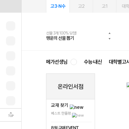
고3·N수
고2
고1
대
선물 3개 100% 당첨!
선물 100% 증정!
여름방학 스터디 캐시백
2027 러셀 단과
스마트러닝앱
메가패스
메가패스 수강생 무료혜택!
사회공헌 캠페인
행운의 선물 뽑기
메가스터디 X 올리브
메가런 썸머스쿨
강사 공개선발
설문 EVENT
3일 무료 체험권
메가클럽 멤버십
희망이룸 메가나눔
영
메가선생님
수능·내신
대학별고
온라인서점
교재 찾기
베스트 한줄평
TOP
8월 구매 EVENT