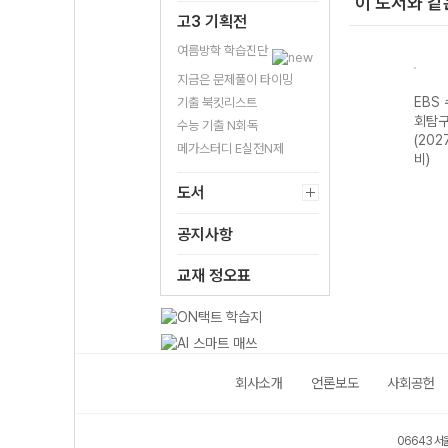
이 도서와 같
고3 기획전
여름방학 학습진단
지금은 문제풀이 타이밍
강 수
EBS 수능특강 한
EBS 수능특강 사
EBS 수능특강 사
EBS
기출 북킷리스트
국사영역 한국사
회탐구영역 한국
회탐구영역 동아
회탐구
수능 기출 N회독
 대
(2027 수능 대
지리 (2027 수능
시아사 (2027 수
(202
메가스터디 E실전N제
비)
대비)
능 대비)
비)
도서
공지사항
교재 정오표
회사소개
언론보도
사회공헌
06643 서