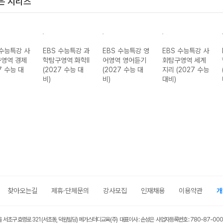
은 시리즈
 수능특강 사
EBS 수능특강 과
EBS 수능특강 영
EBS 수능특강 사
영역 경제
학탐구영역 화학II
어영역 영어듣기
회탐구영역 세계
7 수능 대
(2027 수능 대
(2027 수능 대
지리 (2027 수능
비)
비)
대비)
찾아오는길
제휴·단체문의
강사모집
인재채용
이용약관
개
울 서초구 효령로 321 (서초동, 덕원빌딩) 메가스터디교육(주) 대표이사 : 손성은 사업자등록번호 : 780-87-00