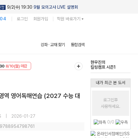
9/2(수) 19:30
9월 모의고사 LIVE 설명회
신청
104
로그인
회원가입
학원 바로가기
다채로운 난도
강좌 · 교재 찾기
통합검색
실전 모의고사
T
8/10(월) 마감
현우진의
30
8/10(월) 마감
킬링캠프 시즌1
내가 최근 본 도서
영역 영어독해연습 (2027 수능 대
로그인후
사용하세요.
S
|
2026-01-27
0/0
: 9788954798761