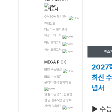
모의고사
OMEGA 모의고사
전대실모
다상다독 모의고사
이감 모의고사
바탕 모의고사
상상 모의고사
책소
MEGA PICK
2027
EBS 수능완성
최신 수
EBS 수능특강
윤리의 정석 현자의 돌
념서
안 틀리는 영어, 안틀영
한 권 질주&한 판 승부
지인선 시리즈
▶ 수능