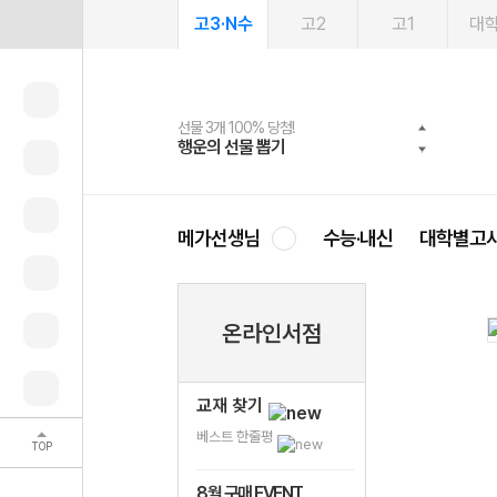
고3·N수
고2
고1
대
선물 3개 100% 당첨!
선물 100% 증정!
여름방학 스터디 캐시백
2027 러셀 단과
스마트러닝앱
메가패스
메가패스 수강생 무료혜택!
사회공헌 캠페인
행운의 선물 뽑기
메가스터디 X 올리브
메가런 썸머스쿨
강사 공개선발
설문 EVENT
3일 무료 체험권
메가클럽 멤버십
희망이룸 메가나눔
영
메가선생님
수능·내신
대학별고
온라인서점
교재 찾기
베스트 한줄평
TOP
8월 구매 EVENT