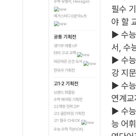
수학 유형서, Hexagon
필수 기
메가스터디 E분석노트
야 할 
▶ 수
공통 기획전
서, 수
생기부 레벨 UP
EBS 고교 교재
▶ 수능
따끈따끈 신간 도서
강 지
한국사 기획전
▶ 수능
고1·2 기획전
브랜드 퍼즐링
연계교
수학 페어링 기획전
22개정 전략.ZIP
▶ 수능
고2 골든타임 기획전
고1 필수 CHECK
능 어휘
수능 수학 킥(KICK)