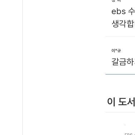
정*비
ebs
생각합
이*규
갈금하
이 도