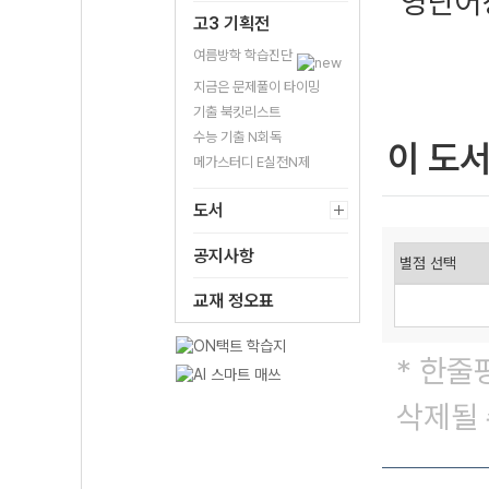
영단어
고3 기획전
여름방학 학습진단
지금은 문제풀이 타이밍
기출 북킷리스트
수능 기출 N회독
이 도
메가스터디 E실전N제
도서
공지사항
교재 정오표
* 한줄
삭제될 