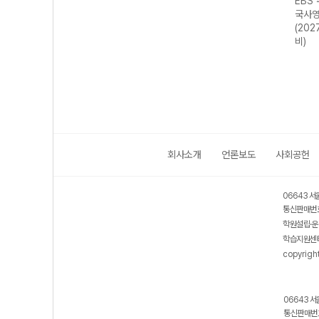
강 국
EBS 수능특강 국
EBS 수능연계 기
EBS 수능특강 수
EBS
어영역 화법과 작
출 Vaccine
학영역 기하
국사영
 대
문 (2027 수능
VOCA 2200
(2027 수능 대
(202
대비)
(2026년용)
비)
비)
회사소개
언론보도
사회공헌
06643 서
통신판매번호
학원설립·운
학습지원센터
copyrigh
06643 서
통신판매번호