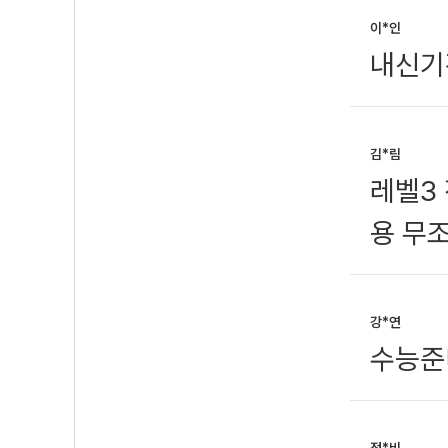
이*인
내신기
김*림
레벨3
용 무
강*연
수능준