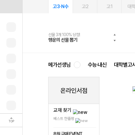
고3·N수
고2
고1
대
선물 3개 100% 당첨!
선물 100% 증정!
여름방학 스터디 캐시백
2027 러셀 단과
스마트러닝앱
메가패스
메가패스 수강생 무료혜택!
사회공헌 캠페인
행운의 선물 뽑기
메가스터디 X 올리브
메가런 썸머스쿨
강사 공개선발
설문 EVENT
3일 무료 체험권
메가클럽 멤버십
희망이룸 메가나눔
영
메가선생님
수능·내신
대학별고
온라인서점
교재 찾기
베스트 한줄평
TOP
8월 구매 EVENT