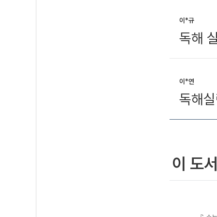
이*규
독해 
이*연
독해실
이 도