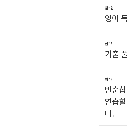
김*현
영어 
신*민
기출 풀
이*민
빈순삽
연습할
다!