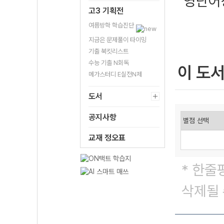
영단어
고3 기획전
여름방학 학습진단
지금은 문제풀이 타이밍
기출 북킷리스트
수능 기출 N회독
이 도
메가스터디 E실전N제
도서
공지사항
교재 정오표
* 한줄
삭제될 