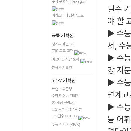
수학 유형서, Hexagon
필수 기
메가스터디 E분석노트
야 할 
▶ 수
공통 기획전
서, 수
생기부 레벨 UP
EBS 고교 교재
▶ 수능
따끈따끈 신간 도서
강 지
한국사 기획전
▶ 수능
고1·2 기획전
브랜드 퍼즐링
연계교
수학 페어링 기획전
22개정 전략.ZIP
▶ 수능
고2 골든타임 기획전
고1 필수 CHECK
능 어휘
수능 수학 킥(KICK)