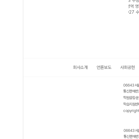
강 사
EBS 수능특강 사
EBS 수능특강 과
EBS 수능특강 영
EBS
동아
회탐구영역 경제
학탐구영역 화학II
어영역 영어듣기
회탐구
27 수
(2027 수능 대
(2027 수능 대
(2027 수능 대
지리 
비)
비)
비)
대비)
회사소개
언론보도
사회공헌
06643 서
통신판매번호
학원설립·운
학습지원센터
copyrigh
06643 서
통신판매번호