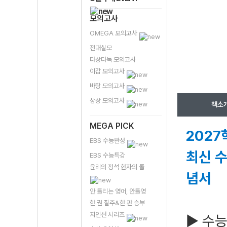
모의고사
OMEGA 모의고사
전대실모
다상다독 모의고사
이감 모의고사
바탕 모의고사
상상 모의고사
책소
MEGA PICK
2027
EBS 수능완성
최신 수
EBS 수능특강
윤리의 정석 현자의 돌
념서
안 틀리는 영어, 안틀영
한 권 질주&한 판 승부
지인선 시리즈
▶ 수능