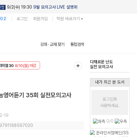
9/2(수) 19:30
9월 모의고사 LIVE 설명회
신청
102
로그인
회원가입
학원 바로가기
현우진의
강좌 · 교재 찾기
통합검색
킬링캠프 시즌1
리미엄 30
8/10(월) 마감
다채로운 난도
EVENT
8/10(월) 마감
실전 모의고사
내가 최근 본 도서
수능영어듣기 35회 실전모의고사
로그인후
사용하세요.
2-19
0/0
: 9791168597020