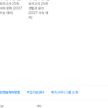
모의고사 25회
모의고사 25회
모의고사 25회
모의고사 25회
사회·문화 (2027
생활과 윤리
화학I (2027 수
생명과학I (202
수능 대비)
(2027 수능 대
능 대비)
수능 대비)
비)
인정보처리방침
학습지원센터
메가스터디그룹 소개
서비스 가입사실 확인
034