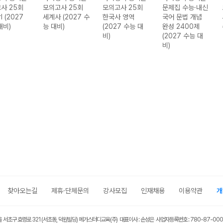
사 25회
모의고사 25회
모의고사 25회
문제집 수능·내신
 (2027
세계사 (2027 수
한국사 영역
국어 문법 개념
대비)
능 대비)
(2027 수능 대
완성 2400제
비)
(2027 수능 대
비)
찾아오는길
제휴·단체문의
강사모집
인재채용
이용약관
개
울 서초구 효령로 321 (서초동, 덕원빌딩) 메가스터디교육(주) 대표이사 : 손성은 사업자등록번호 : 780-87-00