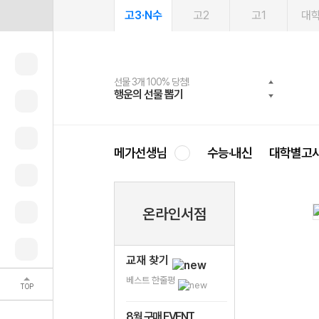
고3·N수
고2
고1
대
선물 3개 100% 당첨!
선물 100% 증정!
여름방학 스터디 캐시백
2027 러셀 단과
스마트러닝앱
메가패스
메가패스 수강생 무료혜택!
사회공헌 캠페인
행운의 선물 뽑기
메가스터디 X 올리브
메가런 썸머스쿨
강사 공개선발
설문 EVENT
3일 무료 체험권
메가클럽 멤버십
희망이룸 메가나눔
영
메가선생님
수능·내신
대학별고
온라인서점
교재 찾기
베스트 한줄평
TOP
8월 구매 EVENT