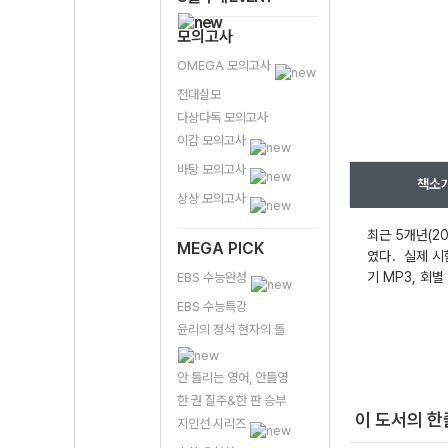
모의고사
OMEGA 모의고사
전대실모
다상다독 모의고사
이감 모의고사
바탕 모의고사
책소
상상 모의고사
최근 5개년(2
MEGA PICK
였다．실제 시험 
기 MP3, 회별
EBS 수능완성
EBS 수능특강
윤리의 정석 현자의 돌
안 틀리는 영어, 안틀영
한 권 질주&한 판 승부
이 도서의 
지인선 시리즈