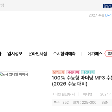
학생
알람
2027 수능
D-
프
사
입시정보
온라인서점
수시합격예측
메가패스
모의고사
수능대비
내신대비
100% 수능형 마더텅 MP3 
(2026 수능 대비)
마더텅 편집부 저
|
마더텅
|
2024-1
쪽수 : 352
크기 : 225*300
ISBN 