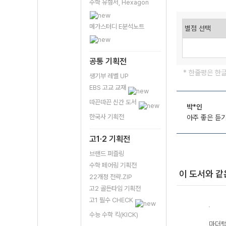
수학 유형서, Hexagon
메가스터디 E분석노트
공통 기획전
* 한줄평은 한
생기부 레벨 UP
EBS 고교 교재
따끈따끈 신간 도서
박*인
한국사 기획전
아주 좋은 듣
고1·2 기획전
브랜드 퍼즐링
수학 페어링 기획전
이 도서와 같
22개정 전략.ZIP
고2 골든타임 기획전
고1 필수 CHECK
수능 수학 킥(KICK)
기출
마더텅 수능기출
마더텅 수능기출
마더텅 수능기출
마더텅