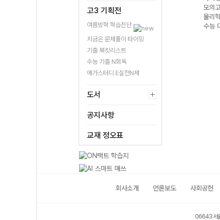
5회
모의고사 25회
모의고사 30회
모의고사 25회
모의고
고3 기획전
지구과학I (2027
수학 영역 (2027
세계지리 (2027
물리학I
여름방학 학습진단
 대
수능 대비)
수능 대비)
수능 대비)
수능 
지금은 문제풀이 타이밍
기출 북킷리스트
수능 기출 N회독
메가스터디 E실전N제
도서
공지사항
교재 정오표
회사소개
언론보도
사회공헌
06643 서