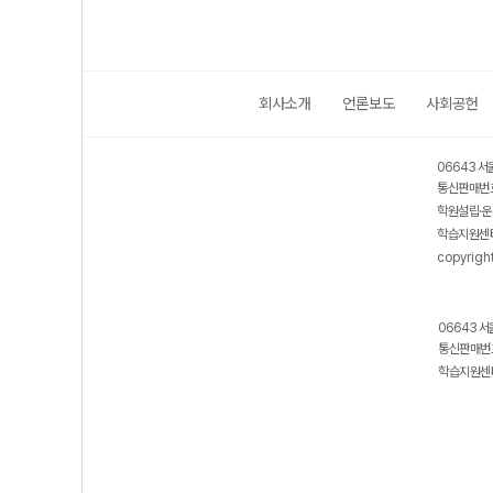
회사소개
언론보도
사회공헌
06643 서
통신판매번호
학원설립·운
학습지원센터
copyrigh
06643 서
통신판매번호
학습지원센터