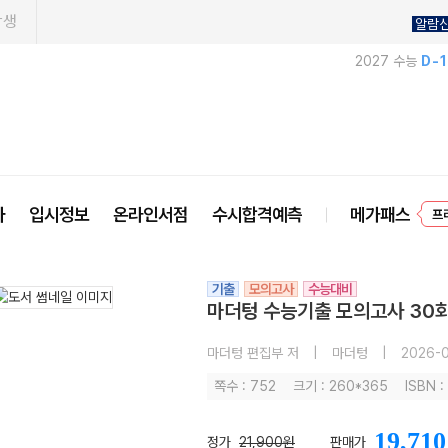
학생
알람
2027 수능
D-
사
입시정보
온라인서점
수시합격예측
메가패스
프
기출
모의고사
수능대비
마더텅 수능기출 모의고사 30회 
마더텅 편집부 저
|
마더텅
|
2026-0
쪽수 : 752
크기 : 260*365
ISBN 
19,710
정가
21,900원
판매가