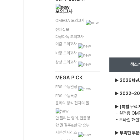
모의고사
OMEGA 모의고사
전대실모
다상다독 모의고사
이감 모의고사
바탕 모의고사
상상 모의고사
책소
MEGA PICK
▶ 2026학년
EBS 수능완성
▶ 2022~2
EBS 수능특강
윤리의 정석 현자의 돌
▶ [특별 무료 
- 실전용 OM
안 틀리는 영어, 안틀영
- 모바일 해설
한 권 질주&한 판 승부
지인선 시리즈
▶ 부족한 부분