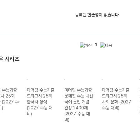
등록된 한줄평이 없습니다.
1
은 시리즈
 수능기출
마더텅 수능기출
마더텅 수능기출
마더텅 수능기출
사 25회
모의고사 25회
문제집 수능·내신
모의고사 25회
 (2027 수
한국사 영역
국어 문법 개념
사회·문화 (2027
비)
(2027 수능 대
완성 2400제
수능 대비)
비)
(2027 수능 대
비)