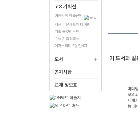
고3 기획전
여름방학 학습진단
지금은 문제풀이 타이밍
기출 북킷리스트
수능 기출 N회독
메가스터디 E실전N제
이 도서와 같
도서
공지사항
교재 정오표
기출
마더텅 수능기출
마더텅 수능기출
마더텅 수능기출
마더텅
5회
모의고사 25회
모의고사 25회
모의고사 25회
모의고
지구과학I (2027
세계지리 (2027
물리학I (2027
세계사
 대
수능 대비)
수능 대비)
수능 대비)
능 대