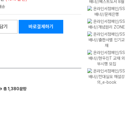
담기
바로결제하기
→ 총 1,380문항