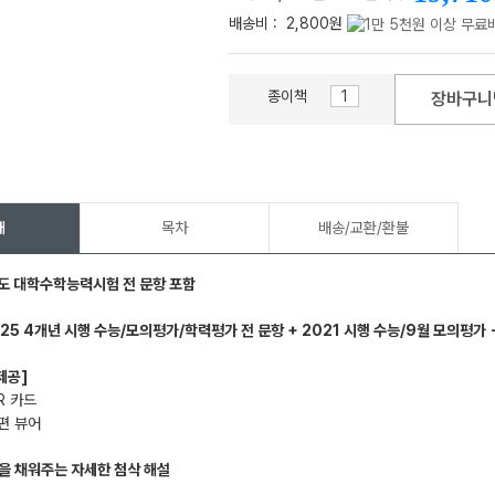
배송비 :
2,800원
종이책
장바구니
메가스터디
개
목차
배송/교환/환불
도 대학수학능력시험 전 문항 포함
025 4개년 시행 수능/모의평가/학력평가 전 문항
+ 2021 시행 수능/9월 모의평가 
제공]
R 카드
편 뷰어
을 채워주는 자세한 첨삭 해설