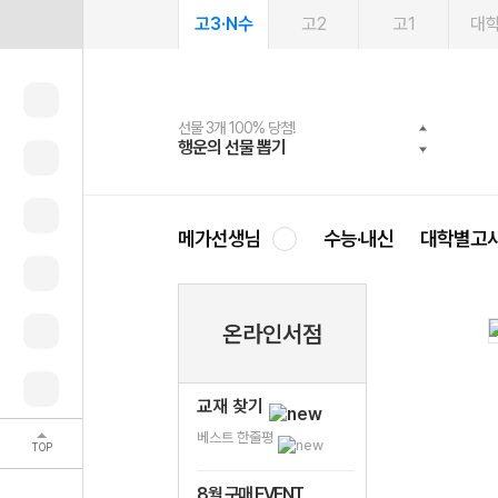
고3·N수
고2
고1
대
선물 3개 100% 당첨!
선물 100% 증정!
여름방학 스터디 캐시백
2027 러셀 단과
스마트러닝앱
메가패스
메가패스 수강생 무료혜택!
사회공헌 캠페인
행운의 선물 뽑기
메가스터디 X 올리브
메가런 썸머스쿨
강사 공개선발
설문 EVENT
3일 무료 체험권
메가클럽 멤버십
희망이룸 메가나눔
영
메가선생님
수능·내신
대학별고
온라인서점
교재 찾기
베스트 한줄평
TOP
8월 구매 EVENT