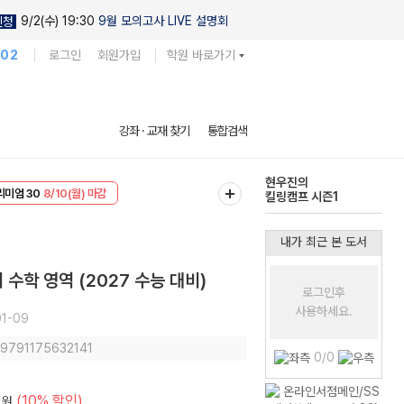
9/2(수) 19:30
9월 모의고사 LIVE 설명회
신청
102
로그인
회원가입
학원 바로가기
현우진의
강좌 · 교재 찾기
통합검색
킬링캠프 시즌1
EVENT
8/10(월) 마감
다채로운 난도
리미엄 30
8/10(월) 마감
실전 모의고사
내가 최근 본 도서
수학 영역 (2027 수능 대비)
로그인후
사용하세요.
1-09
: 9791175632141
0/0
(10% 할인)
원