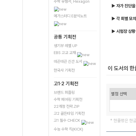
수학 유형서, Hexagon
▶ 자가 진단을
메가스터디 E분석노트
▶ 각 회별 모
▶ 시험장 상황
공통 기획전
생기부 레벨 UP
EBS 고교 교재
따끈따끈 신간 도서
이 도서의 
한국사 기획전
고1·2 기획전
브랜드 퍼즐링
수학 페어링 기획전
22개정 전략.ZIP
고2 골든타임 기획전
고1 필수 CHECK
* 한줄평은 한
수능 수학 킥(KICK)