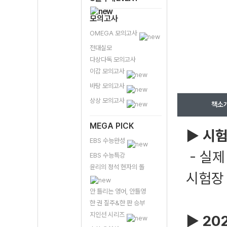
모의고사
OMEGA 모의고사
전대실모
다상다독 모의고사
이감 모의고사
바탕 모의고사
상상 모의고사
책소
MEGA PICK
▶
시험
EBS 수능완성
- 실제
EBS 수능특강
윤리의 정석 현자의 돌
시험장 
안 틀리는 영어, 안틀영
한 권 질주&한 판 승부
지인선 시리즈
▶
20