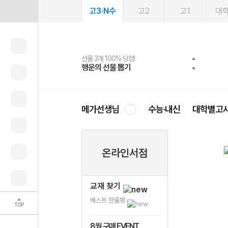
고3·N수
고2
고1
대
선물 3개 100% 당첨!
선물 100% 증정!
여름방학 스터디 캐시백
2027 러셀 단과
스마트러닝앱
메가패스
메가패스 수강생 무료혜택!
사회공헌 캠페인
행운의 선물 뽑기
메가스터디 X 올리브
메가런 썸머스쿨
강사 공개선발
설문 EVENT
3일 무료 체험권
메가클럽 멤버십
희망이룸 메가나눔
영
메가선생님
수능·내신
대학별고
온라인서점
교재 찾기
베스트 한줄평
TOP
8월 구매 EVENT