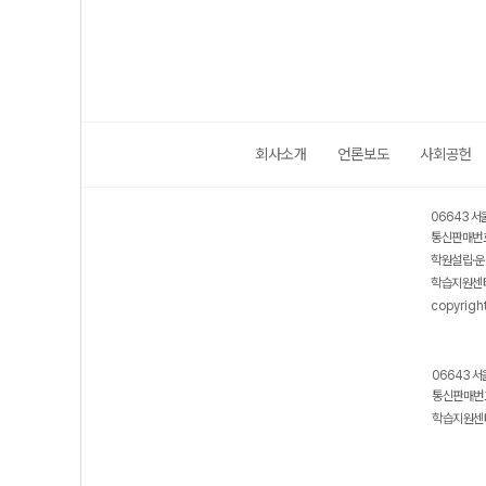
회사소개
언론보도
사회공헌
06643 서
통신판매번호
학원설립·운
학습지원센터
copyrigh
06643 서
통신판매번호
학습지원센터