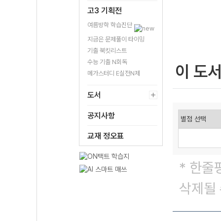
고3 기획전
여름방학 학습진단
지금은 문제풀이 타이밍
기출 북킷리스트
수능 기출 N회독
이 도
메가스터디 E실전N제
도서
공지사항
교재 정오표
* 한줄
삭제될 