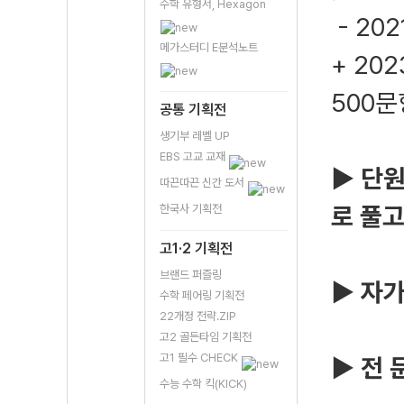
수학 유형서, Hexagon
- 20
메가스터디 E분석노트
+ 20
500문
공통 기획전
생기부 레벨 UP
EBS 고교 교재
▶
단원
따끈따끈 신간 도서
로 풀고
한국사 기획전
고1·2 기획전
브랜드 퍼즐링
▶
자가
수학 페어링 기획전
22개정 전략.ZIP
고2 골든타임 기획전
고1 필수 CHECK
▶
전 
수능 수학 킥(KICK)