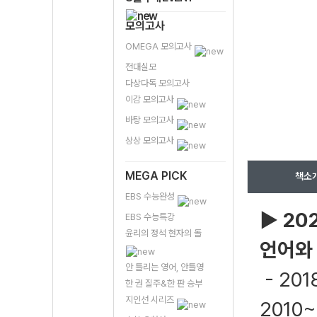
모의고사
OMEGA 모의고사
전대실모
다상다독 모의고사
이감 모의고사
바탕 모의고사
상상 모의고사
MEGA PICK
책소
EBS 수능완성
▶
20
EBS 수능특강
윤리의 정석 현자의 돌
언어와
안 틀리는 영어, 안틀영
- 20
한 권 질주&한 판 승부
지인선 시리즈
2010