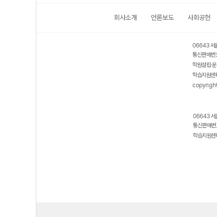
회사소개
언론보도
사회공헌
06643 서
통신판매번호
학원설립·운
학습지원센터
copyrigh
06643 서
통신판매번호
학습지원센터