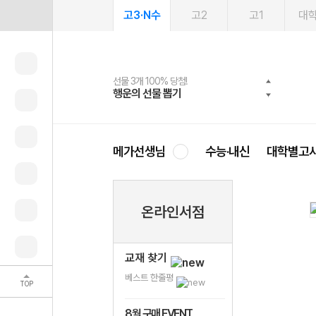
고3·N수
고2
고1
대
선물 3개 100% 당첨!
선물 100% 증정!
여름방학 스터디 캐시백
2027 러셀 단과
스마트러닝앱
메가패스
메가패스 수강생 무료혜택!
사회공헌 캠페인
행운의 선물 뽑기
메가스터디 X 올리브
메가런 썸머스쿨
강사 공개선발
설문 EVENT
3일 무료 체험권
메가클럽 멤버십
희망이룸 메가나눔
영
메가선생님
수능·내신
대학별고
온라인서점
교재 찾기
베스트 한줄평
TOP
8월 구매 EVENT