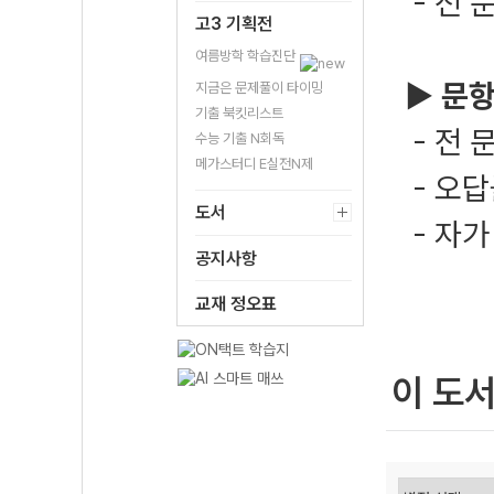
- 전 
고3 기획전
여름방학 학습진단
▶
문항
지금은 문제풀이 타이밍
기출 북킷리스트
- 전 
수능 기출 N회독
메가스터디 E실전N제
- 오
도서
- 자가
공지사항
교재 정오표
이 도