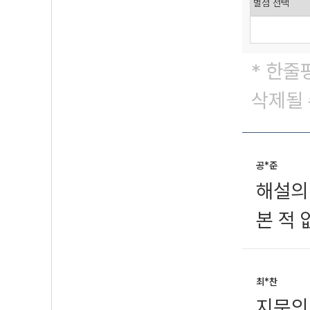
* 한줄
삭제될 
공*준
해설의
본 적 
최*찬
지문의