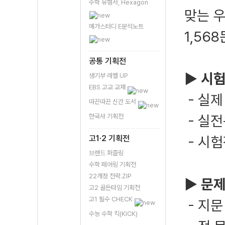
수학 유형서, Hexagon
맞는 우
메가스터디 E분석노트
1,56
공통 기획전
▶
시험
생기부 레벨 UP
EBS 고교 교재
- 실제
따끈따끈 신간 도서
한국사 기획전
- 실전
고1·2 기획전
- 시험
브랜드 퍼즐링
수학 페어링 기획전
22개정 전략.ZIP
▶
문제
고2 골든타임 기획전
고1 필수 CHECK
- 지문
수능 수학 킥(KICK)