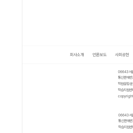
회사소개
언론보도
사회공헌
06643 서
통신판매번호
학원설립·운
학습지원센터
copyrigh
06643 서
통신판매번호
학습지원센터