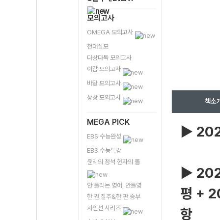
모의고사
OMEGA 모의고사
전대실모
다상다독 모의고사
이감 모의고사
바탕 모의고사
상상 모의고사
책소
MEGA PICK
▶ 20
EBS 수능완성
EBS 수능특강
윤리의 정석 현자의 돌
▶ 20
안 틀리는 영어, 안틀영
평 + 
한 권 질주&한 판 승부
지인선 시리즈
항