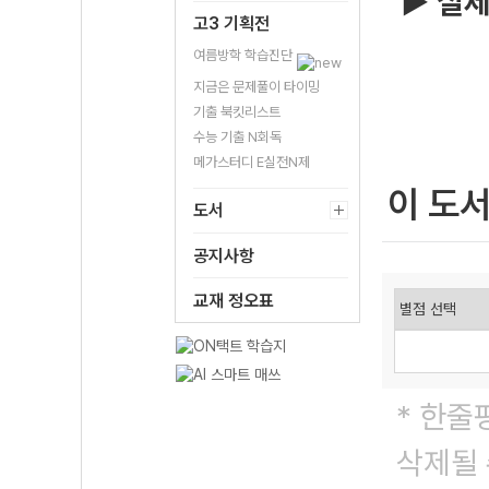
▶ 실제
고3 기획전
여름방학 학습진단
지금은 문제풀이 타이밍
기출 북킷리스트
수능 기출 N회독
메가스터디 E실전N제
이 도
도서
공지사항
교재 정오표
* 한줄
삭제될 