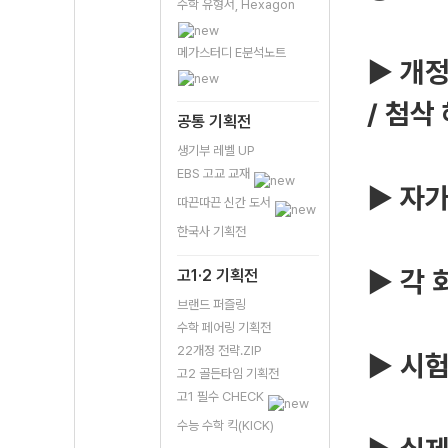
수학 유형서, Hexagon
메가스터디 E분석노트
▶ 개정
/ 첨삭
공통 기획전
생기부 레벨 UP
EBS 고교 교재
▶ 자가
따끈따끈 신간 도서
한국사 기획전
▶ 각 
고1·2 기획전
브랜드 퍼즐링
수학 페어링 기획전
22개정 전략.ZIP
▶ 시험
고2 골든타임 기획전
고1 필수 CHECK
수능 수학 킥(KICK)