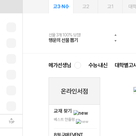
고3·N수
고2
고1
대
선물 3개 100% 당첨!
선물 100% 증정!
2027 러셀 단과
스마트러닝앱
메가패스
메가패스 수강생 무료혜택!
사회공헌 캠페인
행운의 선물 뽑기
메가스터디 X 올리브
강사 공개선발
설문 EVENT
3일 무료 체험권
메가클럽 멤버십
희망이룸 메가나눔
영
메가선생님
수능·내신
대학별고
온라인서점
교재 찾기
베스트 한줄평
TOP
8월 구매 EVENT