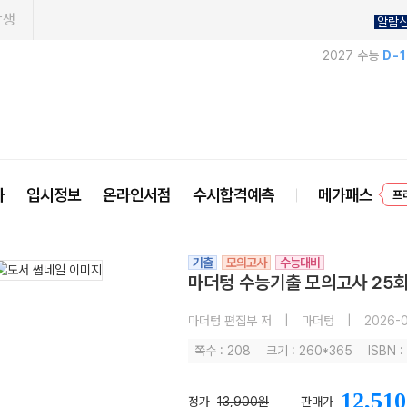
학생
알람
2027 수능
D-
프
사
입시정보
온라인서점
수시합격예측
메가패스
기출
모의고사
수능대비
마더텅 수능기출 모의고사 25회 
마더텅 편집부 저
|
마더텅
|
2026-0
쪽수 : 208
크기 : 260*365
ISBN 
12,510
정가
13,900원
판매가