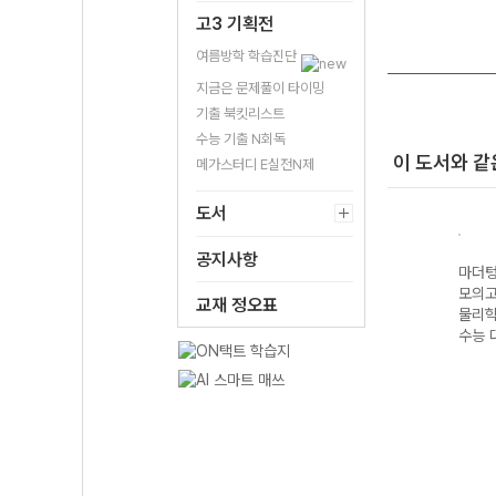
고3 기획전
여름방학 학습진단
지금은 문제풀이 타이밍
기출 북킷리스트
수능 기출 N회독
이 도서와 같
메가스터디 E실전N제
도서
공지사항
기출
마더텅 수능기출
마더텅 수능기출
마더텅 수능기출
마더텅
5회
모의고사 25회
모의고사 30회
모의고사 25회
모의고
교재 정오표
지구과학I (2027
수학 영역 (2027
세계지리 (2027
물리학I
 대
수능 대비)
수능 대비)
수능 대비)
수능 