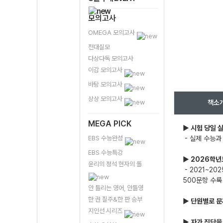
모의고사
OMEGA 모의고사
전대실모
다상다독 모의고사
이감 모의고사
바탕 모의고사
상상 모의고사
책소
MEGA PICK
▶
시험 당일 
EBS 수능완성
- 실제 수능과
EBS 수능특강
▶
2026학년
윤리의 정석 현자의 돌
- 2021~20
500문항 수록
안 틀리는 영어, 안틀영
한 권 질주&한 판 승부
▶
단원별로 문
지인선 시리즈
▶
자가 진단을