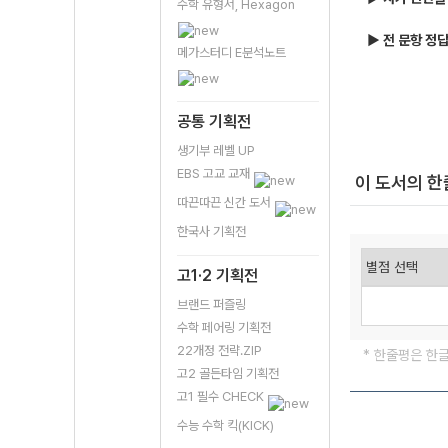
수학 유형서, Hexagon
▶
전 문항 정
메가스터디 E분석노트
공통 기획전
생기부 레벨 UP
EBS 고교 교재
이 도서의 
따끈따끈 신간 도서
한국사 기획전
고1·2 기획전
브랜드 퍼즐링
수학 페어링 기획전
22개정 전략.ZIP
* 한줄평은 한
고2 골든타임 기획전
고1 필수 CHECK
수능 수학 킥(KICK)