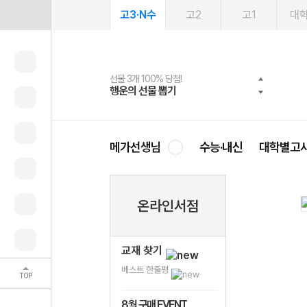
고3·N수
고2
고1
대
선물 3개 100% 당첨!
선물 100% 증정!
여름방학 스터디 캐시백
2027 러셀 단과
스마트러닝앱
메가패스
메가패스 수강생 무료혜택!
사회공헌 캠페인
행운의 선물 뽑기
메가스터디 X 올리브
메가런 썸머스쿨
강사 공개선발
설문 EVENT
3일 무료 체험권
메가클럽 멤버십
희망이룸 메가나눔
영
메가선생님
수능·내신
대학별고
온라인서점
교재 찾기
베스트 한줄평
TOP
8월 구매 EVENT