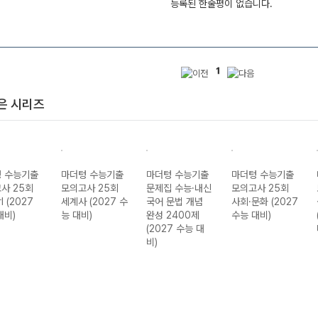
등록된 한줄평이 없습니다.
1
은 시리즈
 수능기출
마더텅 수능기출
마더텅 수능기출
마더텅 수능기출
사 25회
모의고사 25회
문제집 수능·내신
모의고사 25회
 (2027
세계사 (2027 수
국어 문법 개념
사회·문화 (2027
대비)
능 대비)
완성 2400제
수능 대비)
(2027 수능 대
비)