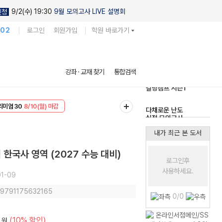
9/2(수) 19:30
9월 모의고사 LIVE 설명회
신청
102
로그인
회원가입
학원 바로가기
현우진의
강좌 · 교재 찾기
통합검색
킬링캠프 시즌1
리미엄 30
8/10(월) 마감
다채로운 난도
EVENT
8/10(월) 마감
실전 모의고사
내가 최근 본 도서
한국사 영역 (2027 수능 대비)
로그인후
사용하세요.
1-09
: 9791175632165
0/0
(10% 할인)
원