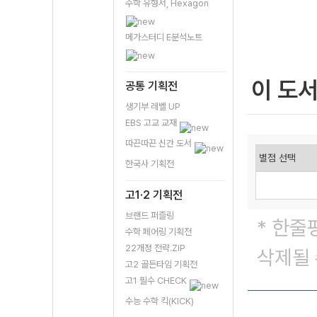
수학 유형서, Hexagon
메가스터디 E분석노트
이 도
공통 기획전
생기부 레벨 UP
EBS 고교 교재
따끈따끈 신간 도서
한국사 기획전
고1·2 기획전
브랜드 퍼즐링
* 한줄
수학 페어링 기획전
22개정 전략.ZIP
삭제될 
고2 골든타임 기획전
고1 필수 CHECK
수능 수학 킥(KICK)