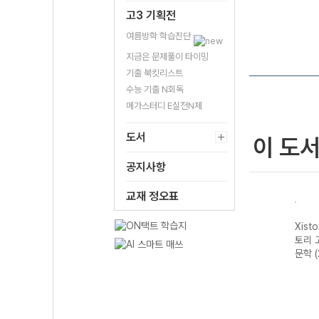
고3 기획전
여름방학 학습진단
지금은 문제풀이 타이밍
기출 북킷리스트
수능 기출 N회독
메가스터디 E실전N제
도서
이 도
공지사항
교재 정오표
자이스
Xistory 자이스
Xistory 자이스
Xistory 자이스
Xist
문법이
토리 수능 국어
토리 고난도 영어
토리 고난도 국어
토리 
 완성
독서 어휘 총정
독해 (2026년용)
독서 (2026년용)
문학 
리-22개정
(2026년)