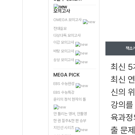
모의고사
OMEGA 모의고사
전대실모
다상다독 모의고사
이감 모의고사
책소
바탕 모의고사
상상 모의고사
최신 
MEGA PICK
최신 
EBS 수능완성
신의 위
EBS 수능특강
윤리의 정석 현자의 돌
강의를 
안 틀리는 영어, 안틀영
육과정의
한 권 질주&한 판 승부
출 문제
지인선 시리즈