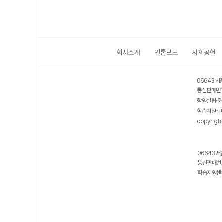
회사소개
언론보도
사회공헌
06643 서
통신판매번호
학원설립·운
학습지원센터
copyrigh
06643 서
통신판매번호
학습지원센터