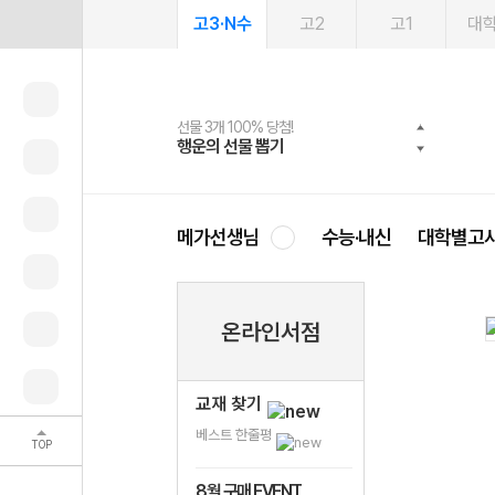
고3·N수
고2
고1
대
선물 3개 100% 당첨!
선물 100% 증정!
여름방학 스터디 캐시백
2027 러셀 단과
스마트러닝앱
메가패스
메가패스 수강생 무료혜택!
사회공헌 캠페인
행운의 선물 뽑기
메가스터디 X 올리브
메가런 썸머스쿨
강사 공개선발
설문 EVENT
3일 무료 체험권
메가클럽 멤버십
희망이룸 메가나눔
영
메가선생님
수능·내신
대학별고
온라인서점
교재 찾기
베스트 한줄평
TOP
8월 구매 EVENT