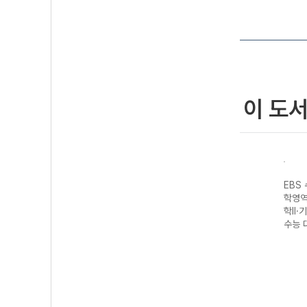
이 도
성 과
EBS 수능완성 제
EBS 수능완성 과
EBS 수능완성 제
EBS
생명
2외국어&한문영
학탐구영역 지구
2외국어&한문영
학영역
7 수
역 독일어I
과학II (2027 수
역 스페인어I
학II·
(2027 수능 대
능 대비)
(2027 수능 대
수능 
비)
비)