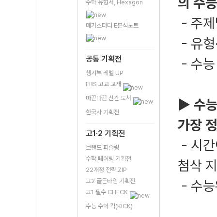
의 수능
수학 유형서, Hexagon
- 주제
메가스터디 E분석노트
- 유형
공통 기획전
- 수능
생기부 레벨 UP
EBS 고교 교재
따끈따끈 신간 도서
▶ 수능
한국사 기획전
가장 
고1·2 기획전
- 시간
브랜드 퍼즐링
수학 페어링 기획전
첨삭 
22개정 전략.ZIP
고2 골든타임 기획전
- 수
고1 필수 CHECK
수능 수학 킥(KICK)