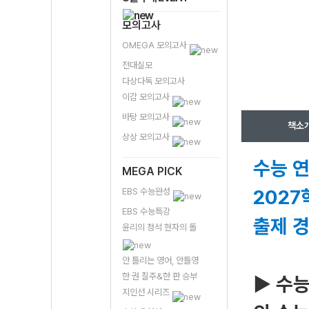
모의고사
OMEGA 모의고사
전대실모
다상다독 모의고사
이감 모의고사
바탕 모의고사
책소
상상 모의고사
수능 연
MEGA PICK
2027
EBS 수능완성
EBS 수능특강
출제 
윤리의 정석 현자의 돌
안 틀리는 영어, 안틀영
한 권 질주&한 판 승부
▶ 수능
지인선 시리즈