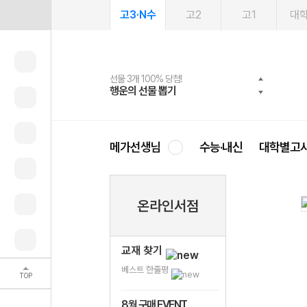
고3·N수
고2
고1
대
선물 3개 100% 당첨!
선물 100% 증정!
여름방학 스터디 캐시백
2027 러셀 단과
스마트러닝앱
메가패스
메가패스 수강생 무료혜택!
사회공헌 캠페인
행운의 선물 뽑기
메가스터디 X 올리브
메가런 썸머스쿨
강사 공개선발
설문 EVENT
3일 무료 체험권
메가클럽 멤버십
희망이룸 메가나눔
영
메가선생님
수능·내신
대학별고
온라인서점
교재 찾기
베스트 한줄평
TOP
8월 구매 EVENT