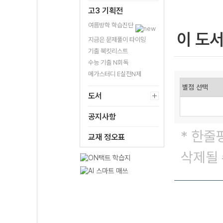
고3 기획전
여름방학 학습진단
이 도
지금은 문제풀이 타이밍
기출 북킷리스트
수능 기출 N회독
메가스터디 E실전N제
도서
공지사항
* 한줄
교재 정오표
삭제될 