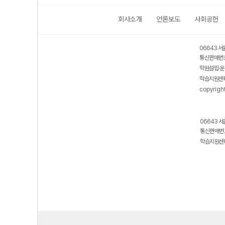
회사소개
언론보도
사회공헌
06643 서
통신판매번호
학원설립·운
학습지원센터
copyrigh
06643 서
통신판매번호
학습지원센터