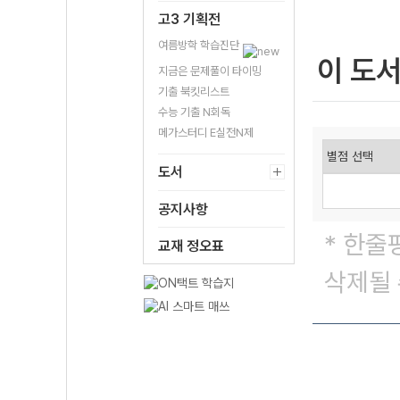
고3 기획전
여름방학 학습진단
이 도
지금은 문제풀이 타이밍
기출 북킷리스트
수능 기출 N회독
메가스터디 E실전N제
도서
공지사항
* 한줄
교재 정오표
삭제될 