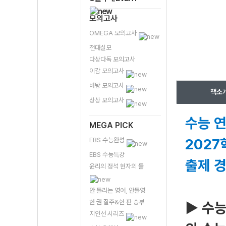
모의고사
OMEGA 모의고사
전대실모
다상다독 모의고사
이감 모의고사
바탕 모의고사
책소
상상 모의고사
수능 연
MEGA PICK
2027
EBS 수능완성
EBS 수능특강
출제 
윤리의 정석 현자의 돌
안 틀리는 영어, 안틀영
한 권 질주&한 판 승부
▶ 수능
지인선 시리즈