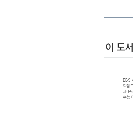
이 도
성 과
EBS 수능완성 제
EBS 수능완성 과
EBS 수능완성 수
EBS
생명
2외국어&한문영
학탐구영역 지구
학영역 수학I·수
회탐구
7 수
역 독일어I
과학II (2027 수
학II·기하 (2027
과 윤리
(2027 수능 대
능 대비)
수능 대비)
수능 
비)