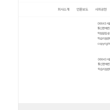
회사소개
언론보도
사회공헌
06643 서
통신판매번호
학원설립·운
학습지원센터
copyrigh
06643 서
통신판매번호
학습지원센터