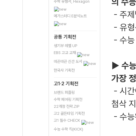
의 수능
수학 유형서, Hexagon
- 주제
메가스터디 E분석노트
- 유형
공통 기획전
- 수능
생기부 레벨 UP
EBS 고교 교재
따끈따끈 신간 도서
▶ 수능
한국사 기획전
가장 
고1·2 기획전
- 시간
브랜드 퍼즐링
수학 페어링 기획전
첨삭 
22개정 전략.ZIP
고2 골든타임 기획전
- 수
고1 필수 CHECK
수능 수학 킥(KICK)