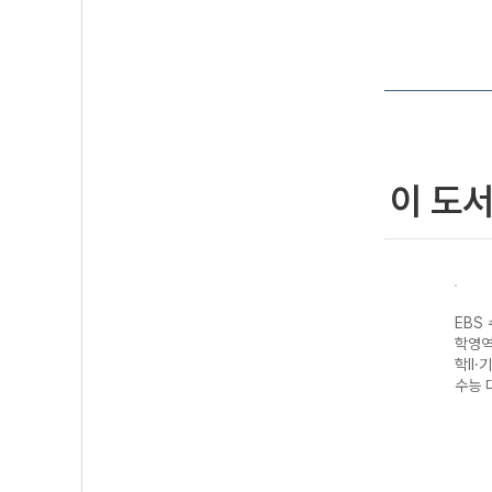
이 도
성 과
EBS 수능완성 제
EBS 수능완성 과
EBS 수능완성 제
EBS
생명
2외국어&한문영
학탐구영역 지구
2외국어&한문영
학영역
7 수
역 독일어I
과학II (2027 수
역 스페인어I
학II·
(2027 수능 대
능 대비)
(2027 수능 대
수능 
비)
비)