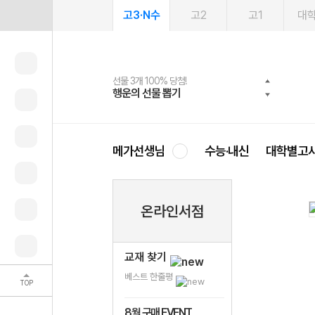
고3·N수
고2
고1
대
선물 3개 100% 당첨!
선물 100% 증정!
2027 러셀 단과
스마트러닝앱
메가패스
메가패스 수강생 무료혜택!
사회공헌 캠페인
행운의 선물 뽑기
메가스터디 X 올리브
강사 공개선발
설문 EVENT
3일 무료 체험권
메가클럽 멤버십
희망이룸 메가나눔
영
메가선생님
수능·내신
대학별고
온라인서점
교재 찾기
베스트 한줄평
TOP
8월 구매 EVENT