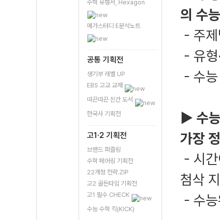
수학 유형서, Hexagon
의 수능
메가스터디 E분석노트
- 주제
- 유형
공통 기획전
- 수능
생기부 레벨 UP
EBS 고교 교재
따끈따끈 신간 도서
▶ 수능
한국사 기획전
가장 
고1·2 기획전
브랜드 퍼즐링
- 시간
수학 페어링 기획전
22개정 전략.ZIP
첨삭 
고2 골든타임 기획전
고1 필수 CHECK
- 수
수능 수학 킥(KICK)