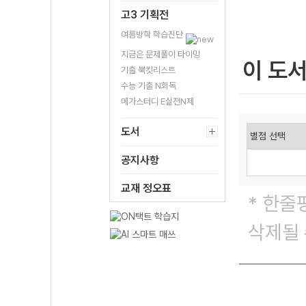
고3 기획전
여름방학 학습진단
지금은 문제풀이 타이밍
이 도
기출 북킷리스트
수능 기출 N회독
메가스터디 E실전N제
도서
공지사항
교재 정오표
* 한줄
삭제될 