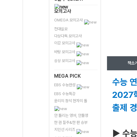
모의고사
OMEGA 모의고사
전대실모
다상다독 모의고사
이감 모의고사
바탕 모의고사
상상 모의고사
책소
MEGA PICK
수능 연
EBS 수능완성
2027
EBS 수능특강
윤리의 정석 현자의 돌
출제 
안 틀리는 영어, 안틀영
한 권 질주&한 판 승부
지인선 시리즈
▶ 수능