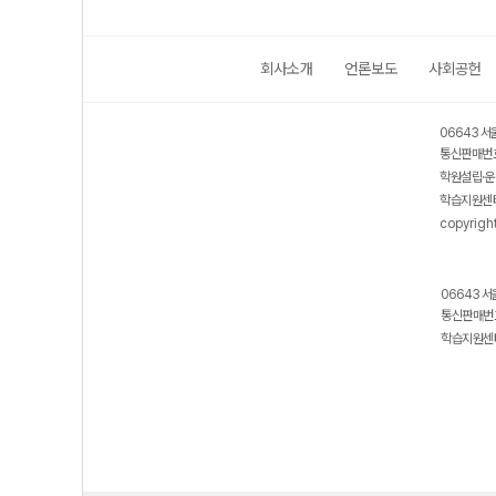
회사소개
언론보도
사회공헌
06643 서
통신판매번호
학원설립·운
학습지원센터
copyrigh
06643 서
통신판매번호
학습지원센터