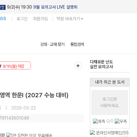
9/2(수) 19:30
9월 모의고사 LIVE 설명회
신청
105
로그인
회원가입
학원 바로가기
현우진의
강좌 · 교재 찾기
통합검색
킬링캠프 시즌1
30
8/10(월) 마감
다채로운 난도
T
8/10(월) 마감
실전 모의고사
내가 최근 본 도서
역 한문I (2027 수능 대비)
로그인후
사용하세요.
S
|
2026-05-22
9791143601049
0/0
00원