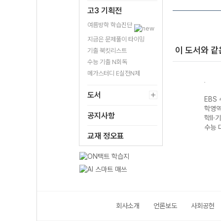
고3 기획전
여름방학 학습진단
지금은 문제풀이 타이밍
이 도서와 같
기출 북킷리스트
수능 기출 N회독
메가스터디 E실전N제
도서
성 과
EBS 수능완성 제
EBS 수능완성 과
EBS 수능완성 제
EBS
생명
2외국어&한문영
학탐구영역 지구
2외국어&한문영
학영역
공지사항
7 수
역 독일어I
과학II (2027 수
역 스페인어I
학II·
(2027 수능 대
능 대비)
(2027 수능 대
수능 
교재 정오표
비)
비)
회사소개
언론보도
사회공헌