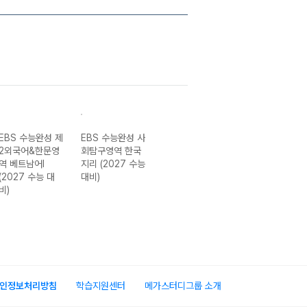
EBS 수능완성 제
EBS 수능완성 사
EBS 수능완성 과
EBS 수능완성 
2외국어&한문영
회탐구영역 한국
학탐구영역 생명
학탐구영역 화학I
역 베트남어I
지리 (2027 수능
과학I (2027 수
(2027 수능 대
(2027 수능 대
대비)
능 대비)
비)
비)
인정보처리방침
학습지원센터
메가스터디그룹 소개