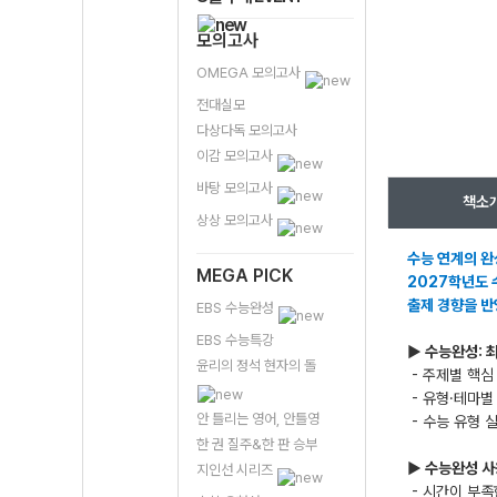
모의고사
OMEGA 모의고사
전대실모
다상다독 모의고사
이감 모의고사
바탕 모의고사
책소
상상 모의고사
수능 연계의 완
MEGA PICK
2027학년도 
출제 경향을 반
EBS 수능완성
EBS 수능특강
▶ 수능완성: 
윤리의 정석 현자의 돌
- 주제별 핵심
- 유형·테마별
안 틀리는 영어, 안틀영
- 수능 유형 
한 권 질주&한 판 승부
▶ 수능완성 사
지인선 시리즈
- 시간이 부족