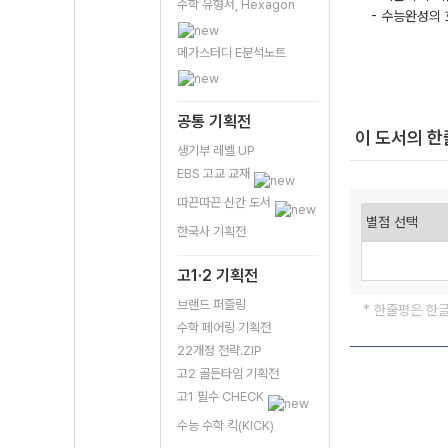
수학 유형서, Hexagon
- 수능완성의 
메가스터디 E분석노트
공통 기획전
이 도서의 
생기부 레벨 UP
EBS 고교 교재
따끈따끈 신간 도서
한국사 기획전
고1·2 기획전
브랜드 퍼즐링
* 한줄평은 한
수학 페어링 기획전
22개정 전략.ZIP
고2 골든타임 기획전
고1 필수 CHECK
수능 수학 킥(KICK)