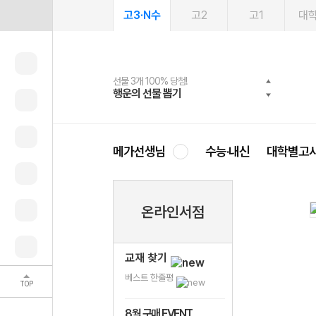
고3·N수
고2
고1
대
선물 3개 100% 당첨!
선물 100% 증정!
여름방학 스터디 캐시백
2027 러셀 단과
스마트러닝앱
메가패스
메가패스 수강생 무료혜택!
사회공헌 캠페인
행운의 선물 뽑기
메가스터디 X 올리브
메가런 썸머스쿨
강사 공개선발
설문 EVENT
3일 무료 체험권
메가클럽 멤버십
희망이룸 메가나눔
영
메가선생님
수능·내신
대학별고
온라인서점
교재 찾기
베스트 한줄평
TOP
8월 구매 EVENT