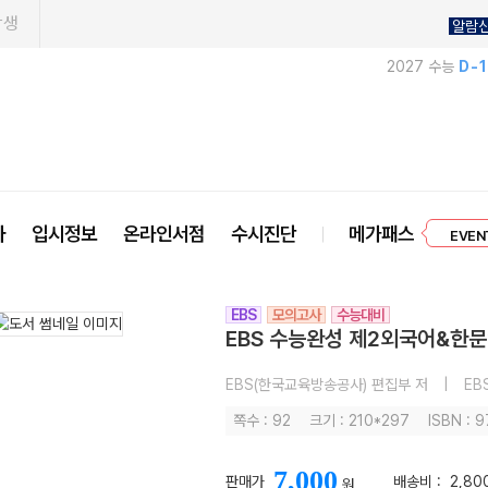
학생
알람
2027 수능
D-
프리미엄 
사
입시정보
온라인서점
수시진단
메가패스
EVEN
EBS
모의고사
수능대비
EBS 수능완성 제2외국어&한문영
EBS(한국교육방송공사) 편집부 저
|
EB
쪽수 : 92
크기 : 210*297
ISBN : 
7,000
판매가
배송비 :
2,8
원