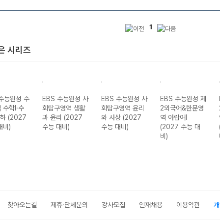
1
은 시리즈
 수능완성 수
EBS 수능완성 사
EBS 수능완성 사
EBS 수능완성 제
 수학I·수
회탐구영역 생활
회탐구영역 윤리
2외국어&한문영
기하 (2027
과 윤리 (2027
와 사상 (2027
역 아랍어I
대비)
수능 대비)
수능 대비)
(2027 수능 대
비)
찾아오는길
제휴·단체문의
강사모집
인재채용
이용약관
개