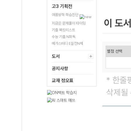
고3 기획전
여름방학 학습진단
이 도
지금은 문제풀이 타이밍
기출 북킷리스트
수능 기출 N회독
메가스터디 E실전N제
도서
공지사항
* 한줄
교재 정오표
삭제될 