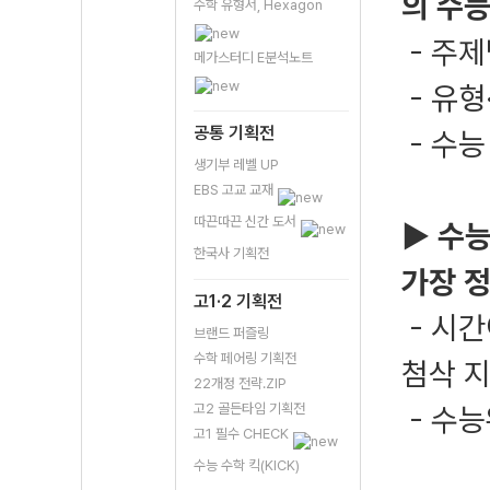
의 수능
수학 유형서, Hexagon
- 주제
메가스터디 E분석노트
- 유형
공통 기획전
- 수능
생기부 레벨 UP
EBS 고교 교재
따끈따끈 신간 도서
▶ 수능
한국사 기획전
가장 
고1·2 기획전
- 시간
브랜드 퍼즐링
수학 페어링 기획전
첨삭 
22개정 전략.ZIP
고2 골든타임 기획전
- 수
고1 필수 CHECK
수능 수학 킥(KICK)