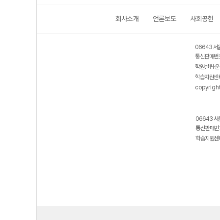
회사소개
언론보도
사회공헌
06643 서
통신판매번호
학원설립·운
학습지원센터
copyrigh
06643 서
통신판매번호
학습지원센터