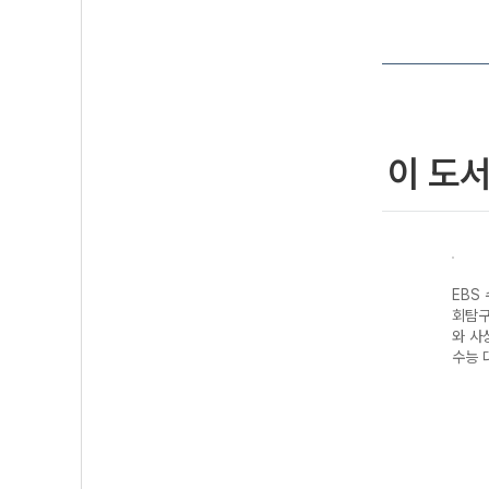
이 도
성 과
EBS 수능완성 제
EBS 수능완성 수
EBS 수능완성 사
EBS 
지구
2외국어&한문영
학영역 수학I·수
회탐구영역 생활
회탐구
7 수
역 스페인어I
학II·기하 (2027
과 윤리 (2027
와 사상
(2027 수능 대
수능 대비)
수능 대비)
수능 대
비)