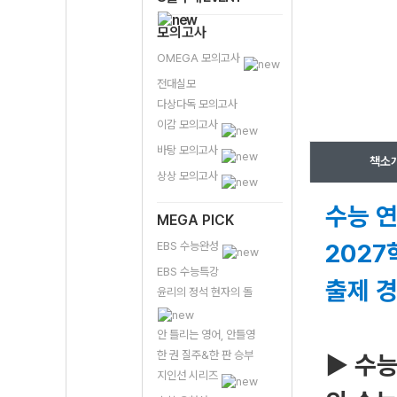
모의고사
OMEGA 모의고사
전대실모
다상다독 모의고사
이감 모의고사
바탕 모의고사
책소
상상 모의고사
수능 연
MEGA PICK
2027
EBS 수능완성
EBS 수능특강
출제 
윤리의 정석 현자의 돌
안 틀리는 영어, 안틀영
한 권 질주&한 판 승부
▶ 수능
지인선 시리즈