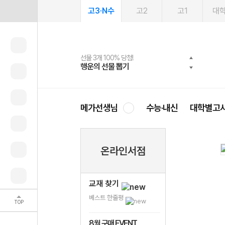
고3·N수
고2
고1
대
선물 3개 100% 당첨!
선물 100% 증정!
여름방학 스터디 캐시백
2027 러셀 단과
스마트러닝앱
메가패스
메가패스 수강생 무료혜택!
사회공헌 캠페인
행운의 선물 뽑기
메가스터디 X 올리브
메가런 썸머스쿨
강사 공개선발
설문 EVENT
3일 무료 체험권
메가클럽 멤버십
희망이룸 메가나눔
영
메가선생님
수능·내신
대학별고
온라인서점
교재 찾기
베스트 한줄평
TOP
8월 구매 EVENT