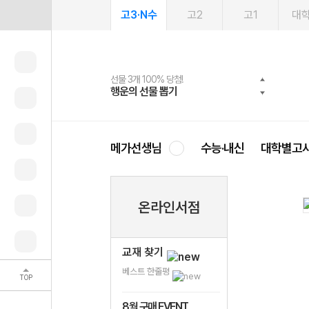
고3·N수
고2
고1
대
선물 3개 100% 당첨!
선물 100% 증정!
여름방학 스터디 캐시백
2027 러셀 단과
스마트러닝앱
메가패스
메가패스 수강생 무료혜택!
사회공헌 캠페인
행운의 선물 뽑기
메가스터디 X 올리브
메가런 썸머스쿨
강사 공개선발
설문 EVENT
3일 무료 체험권
메가클럽 멤버십
희망이룸 메가나눔
영
메가선생님
수능·내신
대학별고
온라인서점
교재 찾기
베스트 한줄평
TOP
8월 구매 EVENT