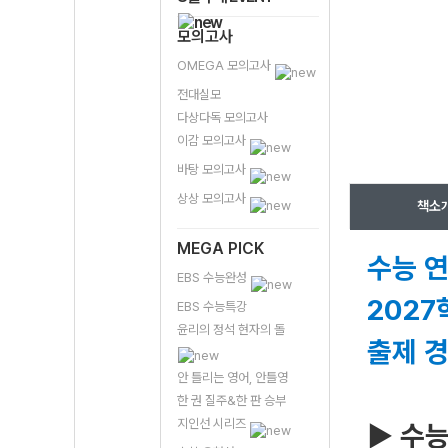
모의고사
OMEGA 모의고사
전대실모
다상다독 모의고사
이감 모의고사
바탕 모의고사
상상 모의고사
책소
MEGA PICK
수능 연
EBS 수능완성
2027
EBS 수능특강
윤리의 정석 현자의 돌
출제 
안 틀리는 영어, 안틀영
한 권 질주&한 판 승부
지인선 시리즈
▶ 수능