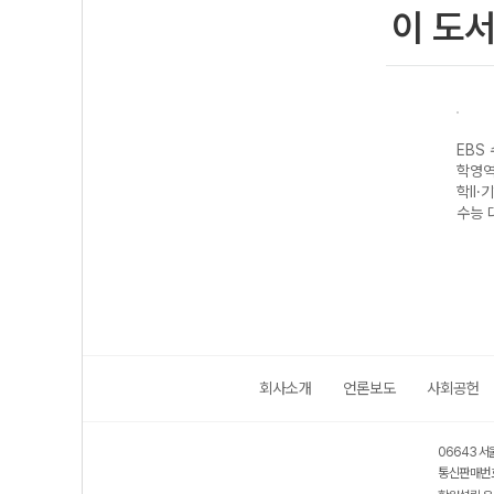
이 도
성 과
EBS 수능완성 제
EBS 수능완성 과
EBS 수능완성 제
EBS
생명
2외국어&한문영
학탐구영역 지구
2외국어&한문영
학영역
7 수
역 독일어I
과학II (2027 수
역 스페인어I
학II·
(2027 수능 대
능 대비)
(2027 수능 대
수능 
비)
비)
회사소개
언론보도
사회공헌
06643 서
통신판매번호