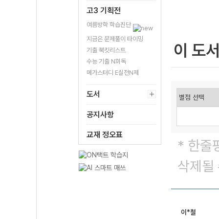
고3 기획전
여름방학 학습진단
지금은 문제풀이 타이밍
이 도
기출 북킷리스트
수능 기출 N회독
메가스터디 E실전N제
도서
공지사항
교재 정오표
* 한줄
삭제될 
이*철