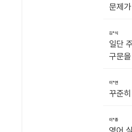
문제가
김*식
일단 
구문을
이*연
꾸준히
이*종
영어 