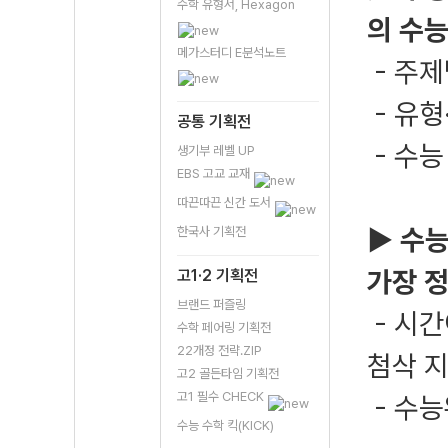
수학 유형서, Hexagon
의 수능
메가스터디 E분석노트
- 주제
- 유형
공통 기획전
- 수능
생기부 레벨 UP
EBS 고교 교재
따끈따끈 신간 도서
▶ 수능
한국사 기획전
가장 
고1·2 기획전
브랜드 퍼즐링
- 시간
수학 페어링 기획전
22개정 전략.ZIP
첨삭 
고2 골든타임 기획전
고1 필수 CHECK
- 수
수능 수학 킥(KICK)