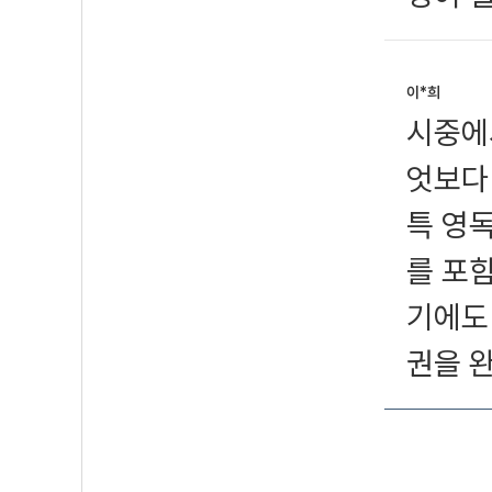
이*희
시중에
엇보다 
특 영
를 포
기에도
권을 완