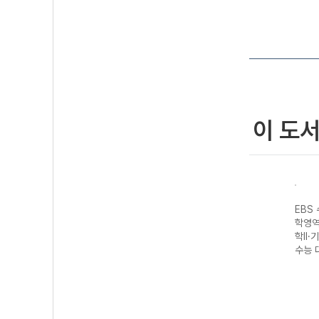
이 도
성 과
EBS 수능완성 제
EBS 수능완성 과
EBS 수능완성 제
EBS
생명
2외국어&한문영
학탐구영역 지구
2외국어&한문영
학영역
7 수
역 독일어I
과학II (2027 수
역 스페인어I
학II·
(2027 수능 대
능 대비)
(2027 수능 대
수능 
비)
비)