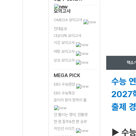
모의고사
OMEGA 모의고사
전대실모
다상다독 모의고사
이감 모의고사
바탕 모의고사
상상 모의고사
책소
MEGA PICK
수능 연
EBS 수능완성
2027
EBS 수능특강
윤리의 정석 현자의 돌
출제 
안 틀리는 영어, 안틀영
한 권 질주&한 판 승부
지인선 시리즈
▶ 수능