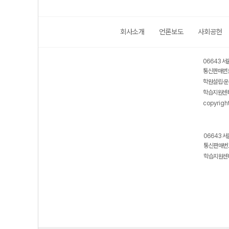
회사소개
언론보도
사회공헌
06643 서
통신판매번호
학원설립·운
학습지원센터
copyrigh
06643 서
통신판매번호
학습지원센터