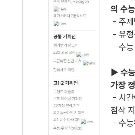
수학 유형서, Hexagon
의 수능
메가스터디 E분석노트
- 주제
- 유형
공통 기획전
- 수능
생기부 레벨 UP
EBS 고교 교재
따끈따끈 신간 도서
▶ 수능
한국사 기획전
가장 
고1·2 기획전
브랜드 퍼즐링
- 시간
수학 페어링 기획전
22개정 전략.ZIP
첨삭 
고2 골든타임 기획전
고1 필수 CHECK
- 수
수능 수학 킥(KICK)