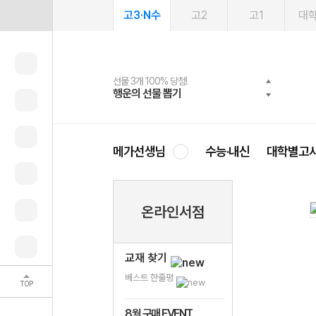
고3·N수
고2
고1
대
선물 3개 100% 당첨!
선물 100% 증정!
여름방학 스터디 캐시백
2027 러셀 단과
스마트러닝앱
메가패스
메가패스 수강생 무료혜택!
사회공헌 캠페인
행운의 선물 뽑기
메가스터디 X 올리브
메가런 썸머스쿨
강사 공개선발
설문 EVENT
3일 무료 체험권
메가클럽 멤버십
희망이룸 메가나눔
영
메가선생님
수능·내신
대학별고
온라인서점
교재 찾기
베스트 한줄평
TOP
8월 구매 EVENT