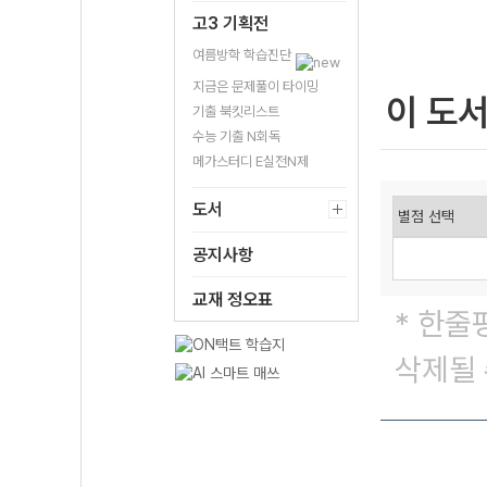
고3 기획전
여름방학 학습진단
지금은 문제풀이 타이밍
이 도
기출 북킷리스트
수능 기출 N회독
메가스터디 E실전N제
도서
공지사항
교재 정오표
* 한줄
삭제될 